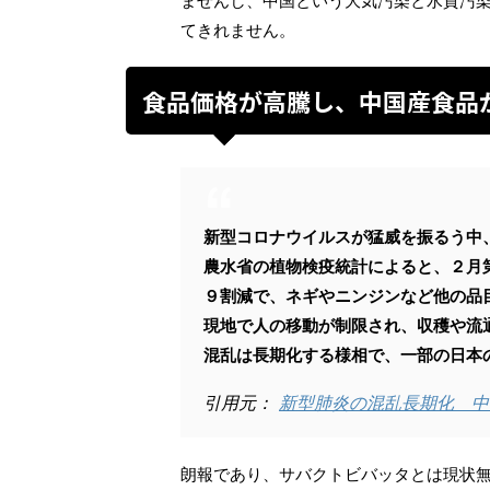
ませんし、中国という大気汚染と水質汚
てきれません。
食品価格が高騰し、中国産食品
新型コロナウイルスが猛威を振るう中
農水省の植物検疫統計によると、２月
９割減で、ネギやニンジンなど他の品
現地で人の移動が制限され、収穫や流
混乱は長期化する様相で、一部の日本
引用元：
新型肺炎の混乱長期化 中
朗報であり、サバクトビバッタとは現状