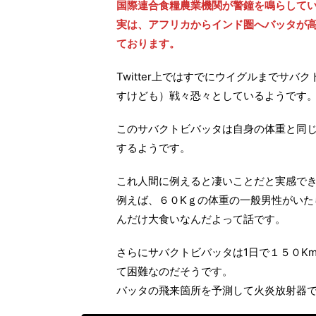
国際連合食糧農業機関が警鐘を鳴らして
実は、アフリカからインド圏へバッタが
ております。
Twitter上ではすでにウイグルまでサ
すけども）戦々恐々としているようです
このサバクトビバッタは自身の体重と同
するようです。
これ人間に例えると凄いことだと実感で
例えば、６０Kｇの体重の一般男性がいた
んだけ大食いなんだよって話です。
さらにサバクトビバッタは1日で１５０K
て困難なのだそうです。
バッタの飛来箇所を予測して火炎放射器