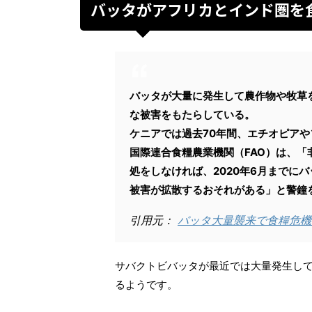
バッタがアフリカとインド圏を
バッタが大量に発生して農作物や牧草
な被害をもたらしている。
ケニアでは過去70年間、エチオピアや
国際連合食糧農業機関（FAO）は、
処をしなければ、2020年6月までに
被害が拡散するおそれがある」と警鐘
引用元：
バッタ大量襲来で食糧危機
サバクトビバッタが最近では大量発生し
るようです。