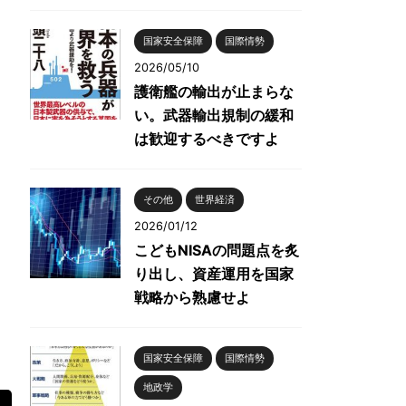
国家安全保障
国際情勢
2026/05/10
護衛艦の輸出が止まらな
い。武器輸出規制の緩和
は歓迎するべきですよ
その他
世界経済
2026/01/12
こどもNISAの問題点を炙
り出し、資産運用を国家
戦略から熟慮せよ
国家安全保障
国際情勢
地政学