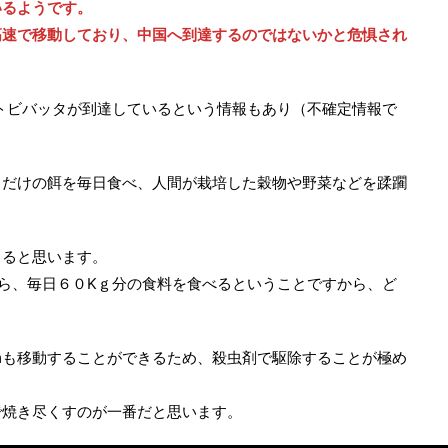
いるようです。
高速で移動しており、中国へ到達するのではないかと危惧され
バクトビバッタが到達しているという情報もあり（不確定情報で
。
じだけの餌を毎日食べ、人間が栽培した穀物や野菜などを蹂躙
きると思います。
ら、毎日６０Kｇ分の食料を食べるということですから、ど
mも移動することができるため、殺虫剤で駆除することが極め
で焼き尽くすのが一番だと思います。