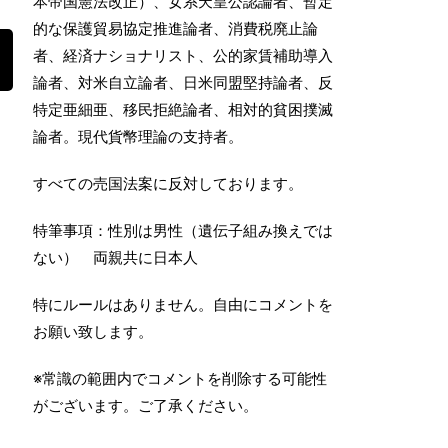
本帝国憲法改正）、女系天皇公認論者、暫定
的な保護貿易協定推進論者、消費税廃止論
者、経済ナショナリスト、公的家賃補助導入
論者、対米自立論者、日米同盟堅持論者、反
特定亜細亜、移民拒絶論者、相対的貧困撲滅
論者。現代貨幣理論の支持者。
すべての売国法案に反対しております。
特筆事項：性別は男性（遺伝子組み換えでは
ない） 両親共に日本人
特にルールはありません。自由にコメントを
お願い致します。
※常識の範囲内でコメントを削除する可能性
がございます。ご了承ください。