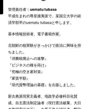
管理責任者：
uematu tubasa
平成生まれの尊皇攘夷派で、某国立大学の経
済学部卒のuematu tubasaと申します。
基本情報技術者、電子書籍作家。
北朝鮮の核実験がきっかけで政治に興味を持
ちました。
『消費税廃止への進撃』
『ビジネスの種を蒔け』
『究極の空き家対策』
『家賃半額』
『現代貨幣理論の基礎』を出版しました。
新古典派現実主義者、地政学必修科目化賛
成、自主憲法制定論者（現行憲法破棄、大日