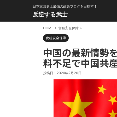
日本憲政史上最強の政策ブログを目指す！
反逆する武士
HOME
>
食糧安全保障
>
食糧安全保障
中国の最新情勢
料不足で中国共
投稿日：
2020年2月20日