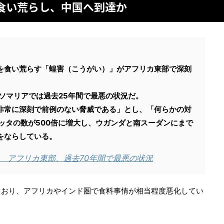
食い荒らし、中国へ到達か
を食い荒らす「蝗害（こうがい）」がアフリカ東部で深刻
ソマリアでは過去25年間で最悪の状況だ。
「非常に深刻で前例のない脅威である」とし、「何らかの対
バッタの数が500倍に増大し、ウガンダと南スーダンにまで
をならしている。
 アフリカ東部、過去70年間で最悪の状況
ており、アフリカやインド圏で食料事情が相当程度悪化してい