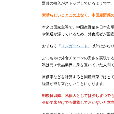
野菜の輸入がストップしているようです
素晴らしいことこの上なく、中国産野菜
本来は国家主導で、中国産野菜を日本市
や流通が滞っているため、外食業者が国
おそらく「
リンガーハット
」以外はかな
ぶっちゃけ外食チェーンの安さを実現す
私は元々食品業界に身を置いていた人間
原価率などを計算すると国産野菜ではと
経営が成り立たないことになります。
明後日以降、私個人としては少しずつで
せめて米だけでも備蓄しておかないと本