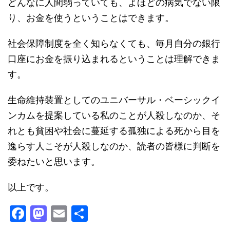
どんなに人間弱っていても、よほどの病気でない限
り、お金を使うということはできます。
社会保障制度を全く知らなくても、毎月自分の銀行
口座にお金を振り込まれるということは理解できま
す。
生命維持装置としてのユニバーサル・ベーシックイ
ンカムを提案している私のことが人殺しなのか、そ
れとも貧困や社会に蔓延する孤独による死から目を
逸らす人こそが人殺しなのか、読者の皆様に判断を
委ねたいと思います。
以上です。
F
M
E
共
a
a
m
有