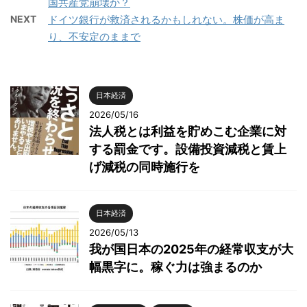
国共産党崩壊か？
NEXT
ドイツ銀行が救済されるかもしれない。株価が高ま
り、不安定のままで
日本経済
2026/05/16
法人税とは利益を貯めこむ企業に対
する罰金です。設備投資減税と賃上
げ減税の同時施行を
日本経済
2026/05/13
我が国日本の2025年の経常収支が大
幅黒字に。稼ぐ力は強まるのか