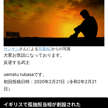
サンサン
さんによる
写真AC
からの写真
大変お世話になっております。
反逆する武士
uematu tubasaです。
初回投稿日時：2020年2月21日（令和2年2月21
日）
イギリスで孤独担当相が創設された