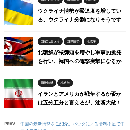
ウクライナ情勢が緊迫度を増してい
る。ウクライナ分割になりそうです
国家安全保障
国際情勢
地政学
北朝鮮が核弾頭を増やし軍事的挑発
を行い、韓国への電撃突撃になるか
国際情勢
地政学
イランとアメリカが戦争するか否か
は五分五分と言えるが、油断大敵！
PREV
中国の最新情勢をご紹介。バッタによる食料不足で中