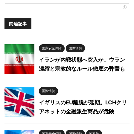
関連記事
国家安全保障
国際情勢
イランが内戦状態へ突入か。ウラン
濃縮と宗教的なルール徹底の弊害も
国際情勢
イギリスのEU離脱が延期。LCHクリ
アネットの金融派生商品が危険
国家安全保障
国際情勢
地政学