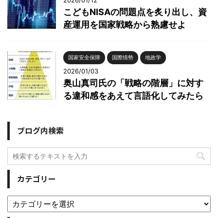
2026/01/12
こどもNISAの問題点を炙り出し、資
産運用を国家戦略から熟慮せよ
国家安全保障
国際情勢
地政学
2026/01/03
奥山真司氏の「戦略の階層」に対す
る違和感をあえて言語化してみたら
ブログ内検索
カテゴリー