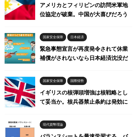
アメリカとフィリピンの訪問米軍地
位協定が破棄。中国が大喜びだろう
国家安全保障
日本経済
緊急事態宣言が再度発令されて休業
補償がされないなら日本経済沈没だ
国家安全保障
国際情勢
イギリスの核弾頭増強は核戦略とし
て妥当か。核兵器禁止条約は発効に
現代貨幣理論
バランスシートを最速学習する。バ