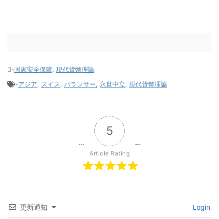
-
国家安全保障
,
現代貨幣理論
-
アジア
,
スイス
,
バランサー
,
永世中立
,
現代貨幣理論
5
Article Rating
更新通知
Login