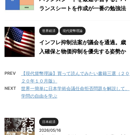
ランスシートを作成が一番の勉強法
世界経済
現代貨幣理論
インフレ抑制法案が議会を通過。歳
入確保と物価抑制を優先する姿勢か
PREV
【現代貨幣理論】買って読んでみたい書籍三選（２０
２０年１０月版）
NEXT
世界一簡単に日本学術会議任命拒否問題を解説して、
学問の自由を学ぶ
日本経済
2026/05/16