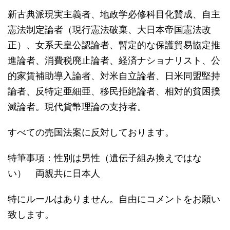
新古典派現実主義者、地政学必修科目化賛成、自主
憲法制定論者（現行憲法破棄、大日本帝国憲法改
正）、女系天皇公認論者、暫定的な保護貿易協定推
進論者、消費税廃止論者、経済ナショナリスト、公
的家賃補助導入論者、対米自立論者、日米同盟堅持
論者、反特定亜細亜、移民拒絶論者、相対的貧困撲
滅論者。現代貨幣理論の支持者。
すべての売国法案に反対しております。
特筆事項：性別は男性（遺伝子組み換えではな
い） 両親共に日本人
特にルールはありません。自由にコメントをお願い
致します。