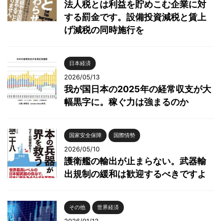
法人税とは利益を貯めこむ企業に対
する罰金です。設備投資減税と賃上
げ減税の同時施行を
日本経済
2026/05/13
我が国日本の2025年の経常収支が大
幅黒字に。稼ぐ力は強まるのか
国家安全保障
国際情勢
2026/05/10
護衛艦の輸出が止まらない。武器輸
出規制の緩和は歓迎するべきですよ
その他
世界経済