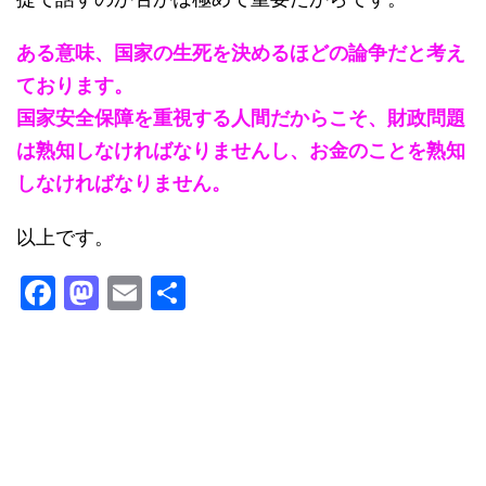
ある意味、国家の生死を決めるほどの論争だと考え
ております。
国家安全保障を重視する人間だからこそ、財政問題
は熟知しなければなりませんし、お金のことを熟知
しなければなりません。
以上です。
F
M
E
共
a
a
m
有
c
st
ai
e
o
l
b
d
o
o