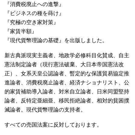
『消費税廃止への進撃』
『ビジネスの種を蒔け』
『究極の空き家対策』
『家賃半額』
『現代貨幣理論の基礎』を出版しました。
新古典派現実主義者、地政学必修科目化賛成、自主
憲法制定論者（現行憲法破棄、大日本帝国憲法改
正）、女系天皇公認論者、暫定的な保護貿易協定推
進論者、消費税廃止論者、経済ナショナリスト、公
的家賃補助導入論者、対米自立論者、日米同盟堅持
論者、反特定亜細亜、移民拒絶論者、相対的貧困撲
滅論者。現代貨幣理論の支持者。
すべての売国法案に反対しております。