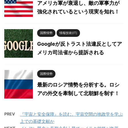
アメリカ軍が衰退し、敵の軍事力が
強化されているという現実を知れ！
国際情勢
情報技術(IT)
Googleが反トラスト法違反としてア
メリカ司法省から提訴される
国際情勢
最新のロシア情勢を分析する。ロシ
アの外交を牽制して北朝鮮を制す！
PREV
『宇宙と安全保障』を読む。宇宙空間の地政学を学ぶ
上での基礎文献か