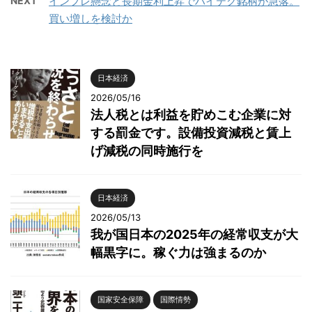
NEXT
インフレ懸念と長期金利上昇でハイテク銘柄が急落。
買い増しを検討か
日本経済
2026/05/16
法人税とは利益を貯めこむ企業に対
する罰金です。設備投資減税と賃上
げ減税の同時施行を
日本経済
2026/05/13
我が国日本の2025年の経常収支が大
幅黒字に。稼ぐ力は強まるのか
国家安全保障
国際情勢