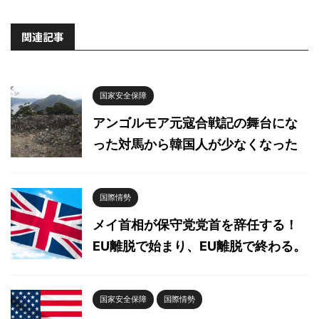
関連記事
国家安全保障
アンゴルモア元寇合戦記の舞台にな
った対馬から韓国人が少なくなった
国際情勢
メイ首相が保守党党首を辞任する！
EU離脱で始まり、EU離脱で終わる。
国家安全保障
国際情勢