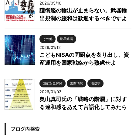
2026/05/10
護衛艦の輸出が止まらない。武器輸
出規制の緩和は歓迎するべきですよ
その他
世界経済
2026/01/12
こどもNISAの問題点を炙り出し、資
産運用を国家戦略から熟慮せよ
国家安全保障
国際情勢
地政学
2026/01/03
奥山真司氏の「戦略の階層」に対す
る違和感をあえて言語化してみたら
ブログ内検索