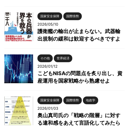
国家安全保障
国際情勢
2026/05/10
護衛艦の輸出が止まらない。武器輸
出規制の緩和は歓迎するべきですよ
その他
世界経済
2026/01/12
こどもNISAの問題点を炙り出し、資
産運用を国家戦略から熟慮せよ
国家安全保障
国際情勢
地政学
2026/01/03
奥山真司氏の「戦略の階層」に対す
る違和感をあえて言語化してみたら