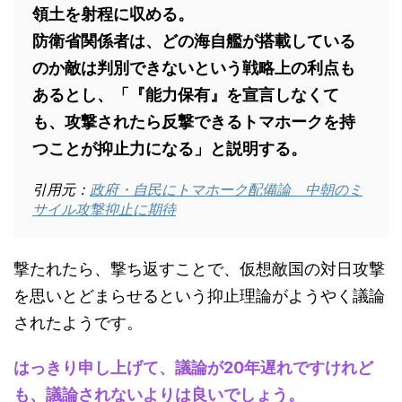
領土を射程に収める。
防衛省関係者は、どの海自艦が搭載している
のか敵は判別できないという戦略上の利点も
あるとし、「『能力保有』を宣言しなくて
も、攻撃されたら反撃できるトマホークを持
つことが抑止力になる」と説明する。
引用元：
政府・自民にトマホーク配備論 中朝のミ
サイル攻撃抑止に期待
撃たれたら、撃ち返すことで、仮想敵国の対日攻撃
を思いとどまらせるという抑止理論がようやく議論
されたようです。
はっきり申し上げて、議論が20年遅れですけれど
も、議論されないよりは良いでしょう。