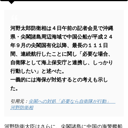
河野太郎防衛相は４日午前の記者会見で沖縄
県・尖閣諸島周辺海域で中国公船が平成２４
年９月の尖閣国有化以降、最長の１１１日
間、連続航行したことに関し「必要な場合、
自衛隊として海上保安庁と連携し、しっかり
行動したい」と述べた。
一義的には海保が対処するとの考えも示し
た。
引用元：
尖閣への対処「必要なら自衛隊が行動」
河野防衛相
河野防衛大臣はさらに、尖閣諸島に中国の海警艦船