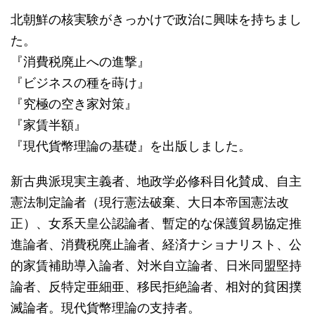
北朝鮮の核実験がきっかけで政治に興味を持ちまし
た。
『消費税廃止への進撃』
『ビジネスの種を蒔け』
『究極の空き家対策』
『家賃半額』
『現代貨幣理論の基礎』を出版しました。
新古典派現実主義者、地政学必修科目化賛成、自主
憲法制定論者（現行憲法破棄、大日本帝国憲法改
正）、女系天皇公認論者、暫定的な保護貿易協定推
進論者、消費税廃止論者、経済ナショナリスト、公
的家賃補助導入論者、対米自立論者、日米同盟堅持
論者、反特定亜細亜、移民拒絶論者、相対的貧困撲
滅論者。現代貨幣理論の支持者。