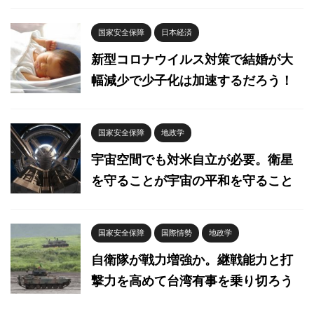
国家安全保障
日本経済
新型コロナウイルス対策で結婚が大
幅減少で少子化は加速するだろう！
国家安全保障
地政学
宇宙空間でも対米自立が必要。衛星
を守ることが宇宙の平和を守ること
国家安全保障
国際情勢
地政学
自衛隊が戦力増強か。継戦能力と打
撃力を高めて台湾有事を乗り切ろう