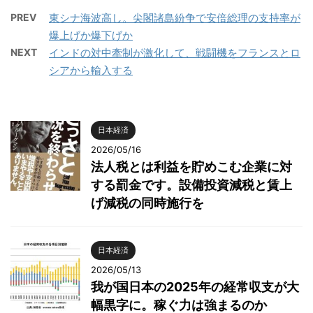
PREV
東シナ海波高し。尖閣諸島紛争で安倍総理の支持率が
爆上げか爆下げか
NEXT
インドの対中牽制が激化して、戦闘機をフランスとロ
シアから輸入する
日本経済
2026/05/16
法人税とは利益を貯めこむ企業に対
する罰金です。設備投資減税と賃上
げ減税の同時施行を
日本経済
2026/05/13
我が国日本の2025年の経常収支が大
幅黒字に。稼ぐ力は強まるのか