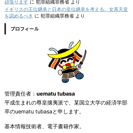
頑張ります
に
犯罪組織罪務省
より
イギリスの王位継承と日本の皇位継承を考える。女系天皇
を認めるべき
に
犯罪組織罪務省
より
プロフィール
管理責任者：
uematu tubasa
平成生まれの尊皇攘夷派で、某国立大学の経済学部
卒のuematu tubasaと申します。
基本情報技術者、電子書籍作家。