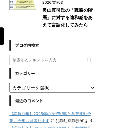
2026/01/03
奥山真司氏の「戦略の階
層」に対する違和感をあ
えて言語化してみたら
ブログ内検索
カテゴリー
最近のコメント
【謹賀新年】2025年の投資戦略と為替変動予
想。今年も頑張ります
に
犯罪組織罪務省
より