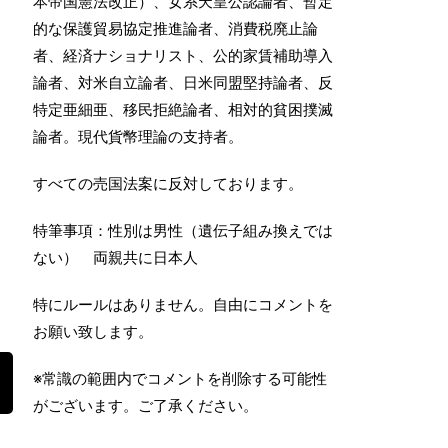
本帝国憲法改正）、女系天皇公認論者、暫定
的な保護貿易協定推進論者、消費税廃止論
者、経済ナショナリスト、公的家賃補助導入
論者、対米自立論者、日米同盟堅持論者、反
特定亜細亜、移民拒絶論者、相対的貧困撲滅
論者。現代貨幣理論の支持者。
すべての売国法案に反対しております。
特筆事項：性別は男性（遺伝子組み換えでは
ない） 両親共に日本人
特にルールはありません。自由にコメントを
お願い致します。
※常識の範囲内でコメントを削除する可能性
がございます。ご了承ください。