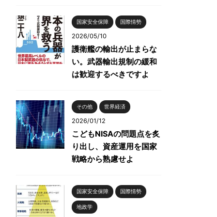
国家安全保障
国際情勢
2026/05/10
護衛艦の輸出が止まらな
い。武器輸出規制の緩和
は歓迎するべきですよ
その他
世界経済
2026/01/12
こどもNISAの問題点を炙
り出し、資産運用を国家
戦略から熟慮せよ
国家安全保障
国際情勢
地政学