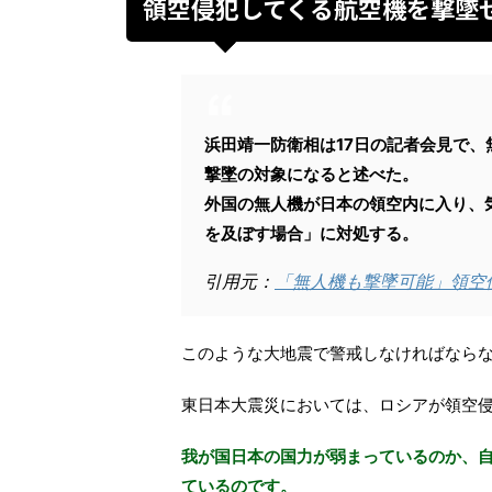
領空侵犯してくる航空機を撃墜
浜田靖一防衛相は17日の記者会見で
撃墜の対象になると述べた。
外国の無人機が日本の領空内に入り、
を及ぼす場合」に対処する。
引用元：
「無人機も撃墜可能」領空
このような大地震で警戒しなければなら
東日本大震災においては、ロシアが領空
我が国日本の国力が弱まっているのか、
ているのです。