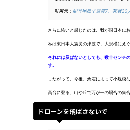
引用元：
能登半島で震度7、死者30
さらに怖いと感じたのは、我が国日本に
私は東日本大震災の津波で、大規模にえ
それには及ばないとしても、数十センチ
す。
したがって、今後、余震によって小規模
高台に登る、山や丘で万が一の場合の集
ドローンを飛ばさないで