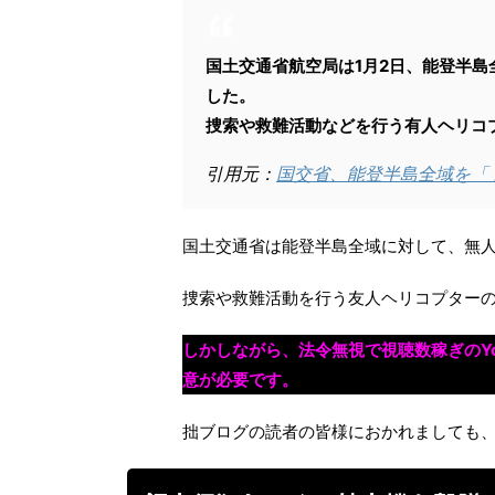
国土交通省航空局は1月2日、能登半
した。
捜索や救難活動などを行う有人ヘリコ
引用元：
国交省、能登半島全域を「
国土交通省は能登半島全域に対して、無
捜索や救難活動を行う友人ヘリコプター
しかしながら、法令無視で視聴数稼ぎのYo
意が必要です。
拙ブログの読者の皆様におかれましても