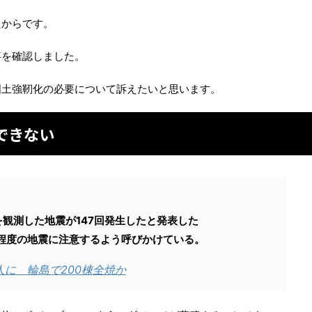
たからです。
事を確認しました。
国土強靭化の必要について訴えたいと思います。
できない
を観測した地震が147回発生したと発表した
7程度の地震に注意するよう呼びかけている。
人に 輪島で200棟全焼か