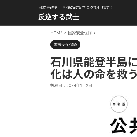
日本憲政史上最強の政策ブログを目指す！
反逆する武士
HOME
>
国家安全保障
>
国家安全保障
石川県能登半島
化は人の命を救
投稿日：
2024年1月2日