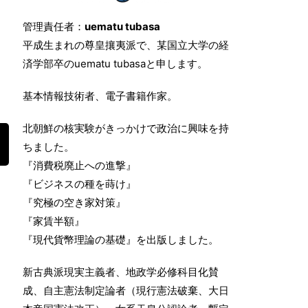
管理責任者：
uematu tubasa
平成生まれの尊皇攘夷派で、某国立大学の経
済学部卒のuematu tubasaと申します。
基本情報技術者、電子書籍作家。
北朝鮮の核実験がきっかけで政治に興味を持
ちました。
『消費税廃止への進撃』
『ビジネスの種を蒔け』
『究極の空き家対策』
『家賃半額』
『現代貨幣理論の基礎』を出版しました。
新古典派現実主義者、地政学必修科目化賛
成、自主憲法制定論者（現行憲法破棄、大日