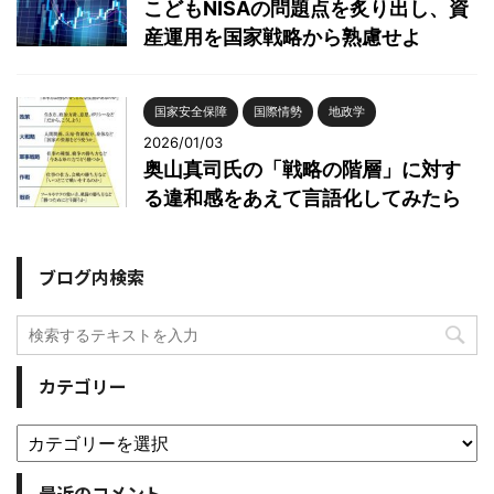
こどもNISAの問題点を炙り出し、資
産運用を国家戦略から熟慮せよ
国家安全保障
国際情勢
地政学
2026/01/03
奥山真司氏の「戦略の階層」に対す
る違和感をあえて言語化してみたら
ブログ内検索
カテゴリー
最近のコメント