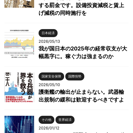
する罰金です。設備投資減税と賃上
げ減税の同時施行を
日本経済
2026/05/13
我が国日本の2025年の経常収支が大
幅黒字に。稼ぐ力は強まるのか
国家安全保障
国際情勢
2026/05/10
護衛艦の輸出が止まらない。武器輸
出規制の緩和は歓迎するべきですよ
その他
世界経済
2026/01/12