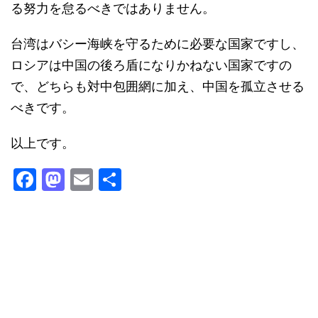
る努力を怠るべきではありません。
台湾はバシー海峡を守るために必要な国家ですし、
ロシアは中国の後ろ盾になりかねない国家ですの
で、どちらも対中包囲網に加え、中国を孤立させる
べきです。
以上です。
F
M
E
共
a
a
m
有
c
st
ai
e
o
l
b
d
o
o
o
n