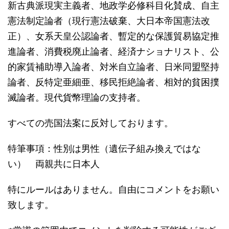
新古典派現実主義者、地政学必修科目化賛成、自主
憲法制定論者（現行憲法破棄、大日本帝国憲法改
正）、女系天皇公認論者、暫定的な保護貿易協定推
進論者、消費税廃止論者、経済ナショナリスト、公
的家賃補助導入論者、対米自立論者、日米同盟堅持
論者、反特定亜細亜、移民拒絶論者、相対的貧困撲
滅論者。現代貨幣理論の支持者。
すべての売国法案に反対しております。
特筆事項：性別は男性（遺伝子組み換えではな
い） 両親共に日本人
特にルールはありません。自由にコメントをお願い
致します。