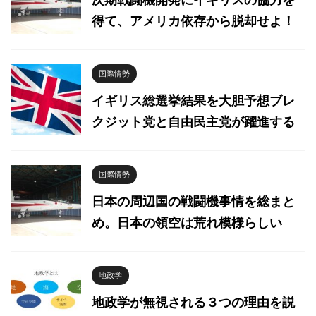
得て、アメリカ依存から脱却せよ！
国際情勢
イギリス総選挙結果を大胆予想ブレ
クジット党と自由民主党が躍進する
国際情勢
日本の周辺国の戦闘機事情を総まと
め。日本の領空は荒れ模様らしい
地政学
地政学が無視される３つの理由を説