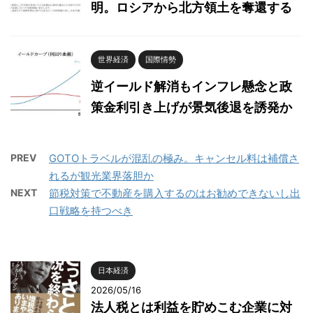
明。ロシアから北方領土を奪還する
世界経済
国際情勢
逆イールド解消もインフレ懸念と政
策金利引き上げが景気後退を誘発か
PREV
GOTOトラベルが混乱の極み。キャンセル料は補償さ
れるが観光業界落胆か
NEXT
節税対策で不動産を購入するのはお勧めできないし出
口戦略を持つべき
日本経済
2026/05/16
法人税とは利益を貯めこむ企業に対