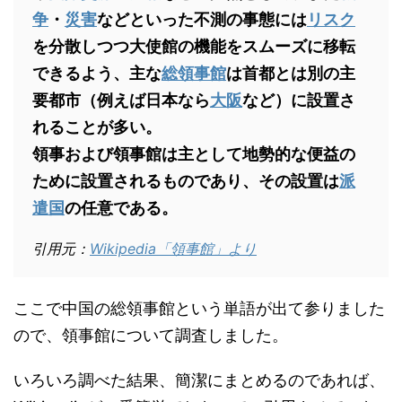
争
・
災害
などといった不測の事態には
リスク
を分散しつつ大使館の機能をスムーズに移転
できるよう、主な
総領事館
は首都とは別の主
要都市（例えば日本なら
大阪
など）に設置さ
れることが多い。
領事および領事館は主として地勢的な便益の
ために設置されるものであり、その設置は
派
遣国
の任意である。
引用元：
Wikipedia「領事館」より
ここで中国の総領事館という単語が出て参りました
ので、領事館について調査しました。
いろいろ調べた結果、簡潔にまとめるのであれば、