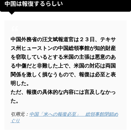
中国は報復するらしい
中国外務省の汪文斌報道官は２３日、テキサ
ス州ヒューストンの中国総領事館が知的財産
を窃取しているとする米国の主張は悪意のあ
る中傷だと非難した上で、米国の対応は両国
関係を激しく損なうもので、報復は必至と表
明した。
ただ、報復の具体的な内容には言及しなかっ
た。
引用元：
中国「米への報復必至」 総領事館閉鎖め
ぐり