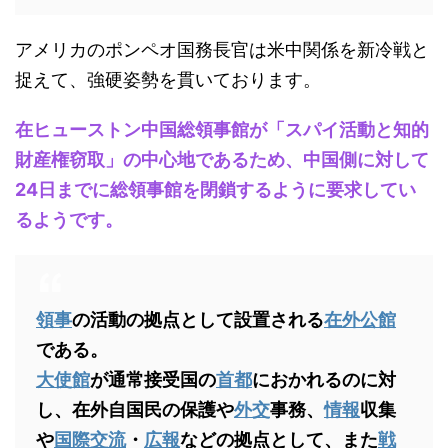
アメリカのポンペオ国務長官は米中関係を新冷戦と
捉えて、強硬姿勢を貫いております。
在ヒューストン中国総領事館が「スパイ活動と知的
財産権窃取」の中心地であるため、中国側に対して
24日までに総領事館を閉鎖するように要求してい
るようです。
領事
の活動の拠点として設置される
在外公館
である。
大使館
が通常接受国の
首都
におかれるのに対
し、在外自国民の保護や
外交
事務、
情報
収集
や
国際交流
・
広報
などの拠点として、また
戦