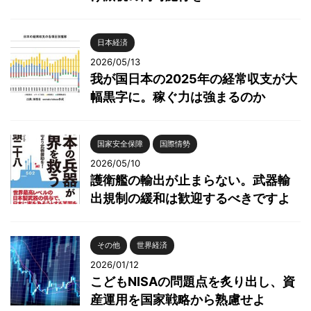
日本経済
2026/05/13
我が国日本の2025年の経常収支が大
幅黒字に。稼ぐ力は強まるのか
国家安全保障
国際情勢
2026/05/10
護衛艦の輸出が止まらない。武器輸
出規制の緩和は歓迎するべきですよ
その他
世界経済
2026/01/12
こどもNISAの問題点を炙り出し、資
産運用を国家戦略から熟慮せよ