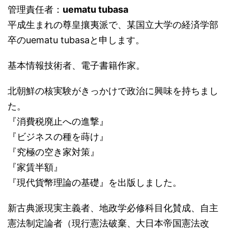
管理責任者：
uematu tubasa
平成生まれの尊皇攘夷派で、某国立大学の経済学部
卒のuematu tubasaと申します。
基本情報技術者、電子書籍作家。
北朝鮮の核実験がきっかけで政治に興味を持ちまし
た。
『消費税廃止への進撃』
『ビジネスの種を蒔け』
『究極の空き家対策』
『家賃半額』
『現代貨幣理論の基礎』を出版しました。
新古典派現実主義者、地政学必修科目化賛成、自主
憲法制定論者（現行憲法破棄、大日本帝国憲法改