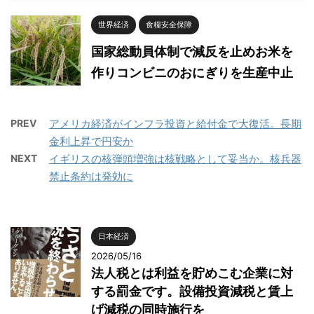
世界経済
食糧安全保障
国家総動員体制で減反を止めお米を
作りコンビニのおにぎりを生産中止
PREV
アメリカ経済がインフラ投資と給付金で大復活。長期
金利上昇で円安か
NEXT
イギリスの核弾頭増強は核戦略として妥当か。核兵器
禁止条約は発効に
日本経済
2026/05/16
法人税とは利益を貯めこむ企業に対
する罰金です。設備投資減税と賃上
げ減税の同時施行を