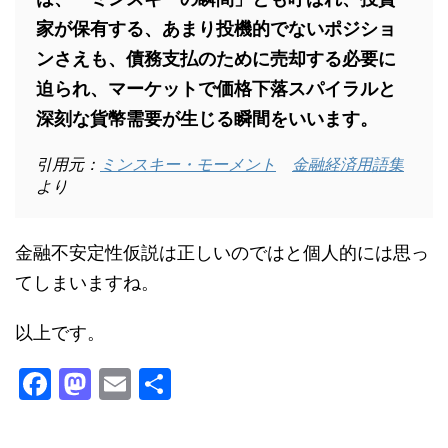
家が保有する、あまり投機的でないポジショ
ンさえも、債務支払のために売却する必要に
迫られ、マーケットで価格下落スパイラルと
深刻な貨幣需要が生じる瞬間をいいます。
引用元：
ミンスキー・モーメント
金融経済用語集
より
金融不安定性仮説は正しいのではと個人的には思っ
てしまいますね。
以上です。
F
M
E
共
a
a
m
有
c
st
ai