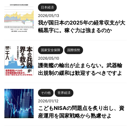
日本経済
2026/05/13
我が国日本の2025年の経常収支が大
幅黒字に。稼ぐ力は強まるのか
国家安全保障
国際情勢
2026/05/10
護衛艦の輸出が止まらない。武器輸
出規制の緩和は歓迎するべきですよ
その他
世界経済
2026/01/12
こどもNISAの問題点を炙り出し、資
産運用を国家戦略から熟慮せよ