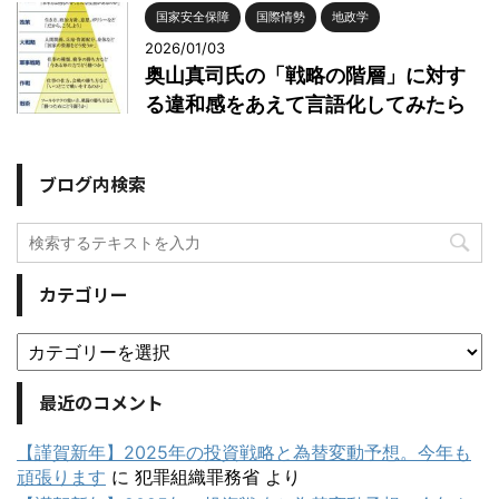
国家安全保障
国際情勢
地政学
2026/01/03
奥山真司氏の「戦略の階層」に対す
る違和感をあえて言語化してみたら
ブログ内検索
カテゴリー
最近のコメント
【謹賀新年】2025年の投資戦略と為替変動予想。今年も
頑張ります
に
犯罪組織罪務省
より