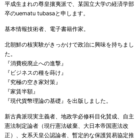
平成生まれの尊皇攘夷派で、某国立大学の経済学部
卒のuematu tubasaと申します。
基本情報技術者、電子書籍作家。
北朝鮮の核実験がきっかけで政治に興味を持ちまし
た。
『消費税廃止への進撃』
『ビジネスの種を蒔け』
『究極の空き家対策』
『家賃半額』
『現代貨幣理論の基礎』を出版しました。
新古典派現実主義者、地政学必修科目化賛成、自主
憲法制定論者（現行憲法破棄、大日本帝国憲法改
正）、女系天皇公認論者、暫定的な保護貿易協定推