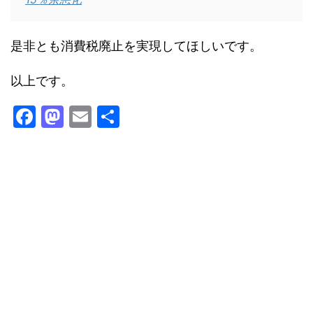
是非とも消費税廃止を実現してほしいです。
以上です。
F
M
E
共
a
a
m
有
c
st
ai
e
o
l
b
d
o
o
o
n
k