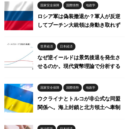
国家安全保障
国際情勢
地政学
ロシア軍は偽装撤退か？軍人が反逆
してプーチン大統領は身動き取れず
世界経済
日本経済
なぜ逆イールドは景気後退を発生さ
せるのか。現代貨幣理論で分析する
国家安全保障
国際情勢
地政学
ウクライナとトルコが非公式な同盟
関係へ。海上封鎖と北方領土へ牽制
政治哲学
日本経済