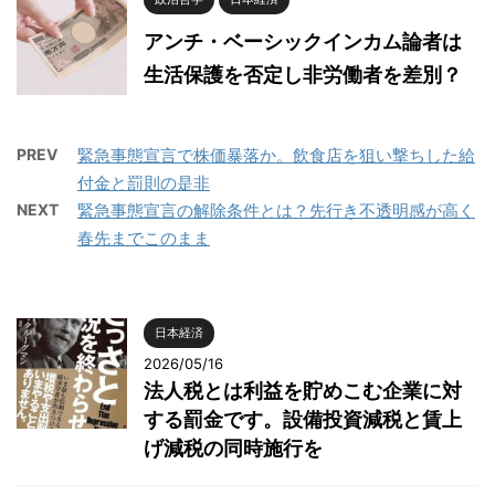
アンチ・ベーシックインカム論者は
生活保護を否定し非労働者を差別？
PREV
緊急事態宣言で株価暴落か。飲食店を狙い撃ちした給
付金と罰則の是非
NEXT
緊急事態宣言の解除条件とは？先行き不透明感が高く
春先までこのまま
日本経済
2026/05/16
法人税とは利益を貯めこむ企業に対
する罰金です。設備投資減税と賃上
げ減税の同時施行を