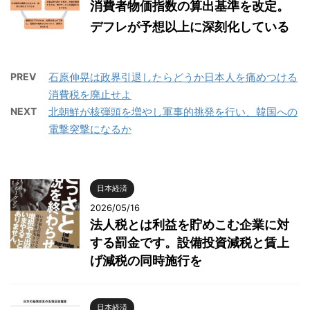
消費者物価指数の算出基準を改定。
デフレが予想以上に深刻化している
PREV
石原伸晃は政界引退したらどうか日本人を痛めつける
消費税を廃止せよ
NEXT
北朝鮮が核弾頭を増やし軍事的挑発を行い、韓国への
電撃突撃になるか
日本経済
2026/05/16
法人税とは利益を貯めこむ企業に対
する罰金です。設備投資減税と賃上
げ減税の同時施行を
日本経済