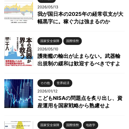
2026/05/13
我が国日本の2025年の経常収支が大
幅黒字に。稼ぐ力は強まるのか
国家安全保障
国際情勢
2026/05/10
護衛艦の輸出が止まらない。武器輸
出規制の緩和は歓迎するべきですよ
その他
世界経済
2026/01/12
こどもNISAの問題点を炙り出し、資
産運用を国家戦略から熟慮せよ
国家安全保障
国際情勢
地政学