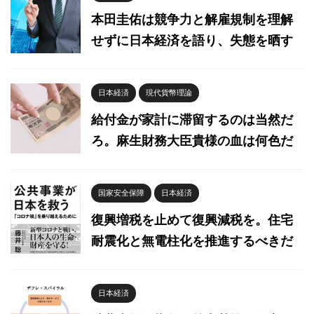
本田圭佑は競争力と解雇規制を理解
せずに日本経済を語り、失態を晒す
日本経済
現代貨幣理論
給付金が家計に滞留するのは当然だ
ろ。麻生財務大臣貴様の血は何色だ
国家安全保障
日本経済
復興増税を止めて復興減税を。住宅
耐震化と無電柱化を推進するべきだ
日本経済