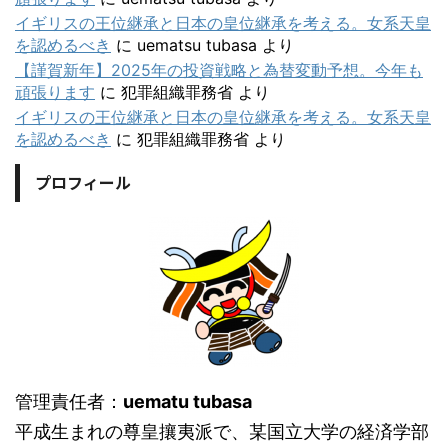
イギリスの王位継承と日本の皇位継承を考える。女系天皇
を認めるべき
に
uematsu tubasa
より
【謹賀新年】2025年の投資戦略と為替変動予想。今年も
頑張ります
に
犯罪組織罪務省
より
イギリスの王位継承と日本の皇位継承を考える。女系天皇
を認めるべき
に
犯罪組織罪務省
より
プロフィール
管理責任者：
uematu tubasa
平成生まれの尊皇攘夷派で、某国立大学の経済学部