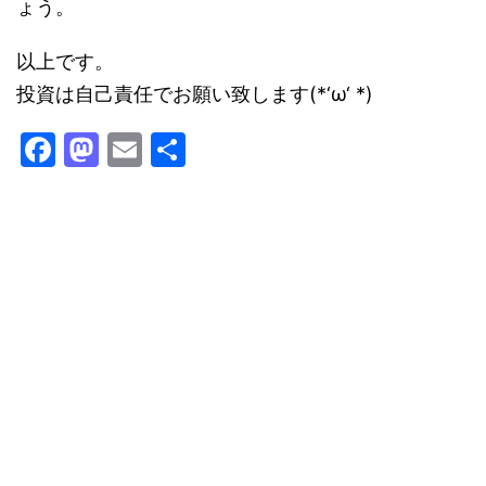
ょう。
以上です。
投資は自己責任でお願い致します(*‘ω‘ *)
F
M
E
共
a
a
m
有
c
st
ai
e
o
l
b
d
o
o
o
n
k