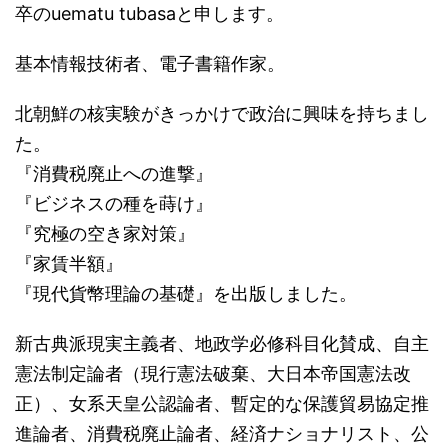
卒のuematu tubasaと申します。
基本情報技術者、電子書籍作家。
北朝鮮の核実験がきっかけで政治に興味を持ちまし
た。
『消費税廃止への進撃』
『ビジネスの種を蒔け』
『究極の空き家対策』
『家賃半額』
『現代貨幣理論の基礎』を出版しました。
新古典派現実主義者、地政学必修科目化賛成、自主
憲法制定論者（現行憲法破棄、大日本帝国憲法改
正）、女系天皇公認論者、暫定的な保護貿易協定推
進論者、消費税廃止論者、経済ナショナリスト、公