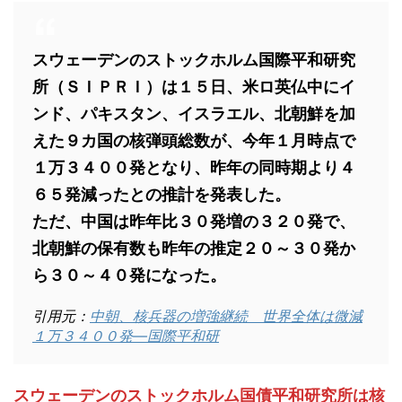
スウェーデンのストックホルム国際平和研究
所（ＳＩＰＲＩ）は１５日、米ロ英仏中にイ
ンド、パキスタン、イスラエル、北朝鮮を加
えた９カ国の核弾頭総数が、今年１月時点で
１万３４００発となり、昨年の同時期より４
６５発減ったとの推計を発表した。
ただ、中国は昨年比３０発増の３２０発で、
北朝鮮の保有数も昨年の推定２０～３０発か
ら３０～４０発になった。
引用元：
中朝、核兵器の増強継続 世界全体は微減
１万３４００発―国際平和研
スウェーデンのストックホルム国債平和研究所は核