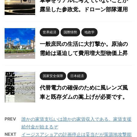
軍事をリアルに考えていないことが
露呈した参政党。ドローン部隊運用
世界経済
国際情勢
地政学
一般庶民の生活に大打撃か。原油の
需給は逼迫して費用増大型物価上昇
国家安全保障
日本経済
代替電力の確保のために風レンズ風
車と既存ダムの嵩上げが必要です。
PREV
誰かの家賃支払いは誰かの家賃収入である。家賃支援
給付金が始まるぞ
NEXT
イージスアショアの計画停止は妥当だが策源地攻撃能