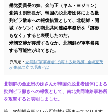
働党委員長の妹、金与正（キム・ヨジョン）
党第１副部長が、韓国の脱北者団体による批
判ビラ散布への報復措置として、北朝鮮・開
城（ケソン）の南北共同連絡事務所を「跡形
もなく」すると表明したのだ。
米朝交渉が停滞するなか、北朝鮮が軍事暴発
する可能性が出てきた。
引用元：
北朝鮮“軍事暴走”で高まる緊張感…金与正氏
が先頭に立つ理由とは
北朝鮮の金正恩の妹さんが韓国の脱北者団体による
批判ビラ撒きへの報復として、南北共同連絡事務所
を攻撃すると表明しました。
第二次朝鮮有事という可能性が高まっております。