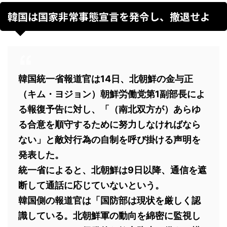
韓国は国家非常事態宣言を発令し、撤退せよ
韓国統一省報道官は14日、北朝鮮の金与正
（キム・ヨジョン）朝鮮労働党第1副部長によ
る報復予告に対し、「（南北双方が）あらゆ
る合意を順守するために努力しなければなら
ない」と敵対行為の自制を呼び掛ける声明を
発表した。
統一省によると、北朝鮮は9日以降、通信を遮
断して通話に応じていないという。
韓国側の報道官は「国防部は現状を厳しく認
識している。北朝鮮軍の動向を綿密に監視し