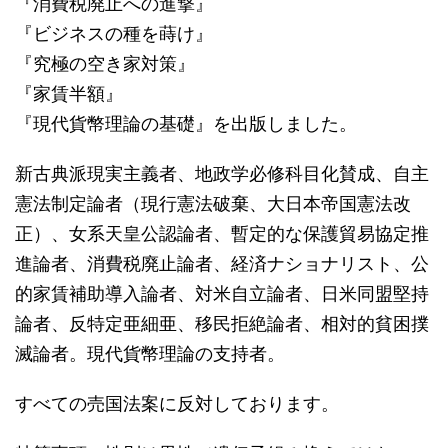
『消費税廃止への進撃』
『ビジネスの種を蒔け』
『究極の空き家対策』
『家賃半額』
『現代貨幣理論の基礎』を出版しました。
新古典派現実主義者、地政学必修科目化賛成、自主
憲法制定論者（現行憲法破棄、大日本帝国憲法改
正）、女系天皇公認論者、暫定的な保護貿易協定推
進論者、消費税廃止論者、経済ナショナリスト、公
的家賃補助導入論者、対米自立論者、日米同盟堅持
論者、反特定亜細亜、移民拒絶論者、相対的貧困撲
滅論者。現代貨幣理論の支持者。
すべての売国法案に反対しております。