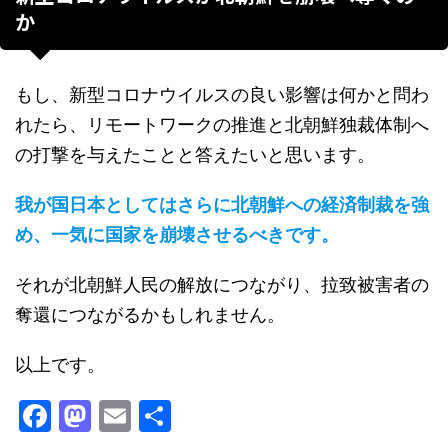
か
もし、新型コロナウイルスの良い影響は何かと問わ
れたら、リモートワークの推進と北朝鮮独裁体制へ
の打撃を与えたことと答えたいと思います。
我が国日本としてはさらに北朝鮮への経済制裁を強
め、一気に国家を崩壊させるべきです。
それが北朝鮮人民の解放につながり、拉致被害者の
奪還につながるかもしれません。
以上です。
F
M
E
共
a
a
m
有