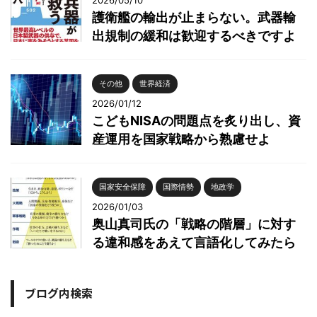
2026/05/10
護衛艦の輸出が止まらない。武器輸
出規制の緩和は歓迎するべきですよ
その他
世界経済
2026/01/12
こどもNISAの問題点を炙り出し、資
産運用を国家戦略から熟慮せよ
国家安全保障
国際情勢
地政学
2026/01/03
奥山真司氏の「戦略の階層」に対す
る違和感をあえて言語化してみたら
ブログ内検索