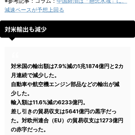
※参考記事：コラム：
中国経済は「懸念水域」に、
減速ペースが予想上回る
対米輸出も減少
対米国の輸出額は7.9%減の1兆1874億円と2カ
月連続で減少した。
自動車や航空機エンジン部品などの輸出が減
少した。
輸入額は11.6%減の6233億円。
差し引きの貿易収支は5641億円の黒字だっ
た。対欧州連合（EU）の貿易収支は1273億円
の赤字だった。