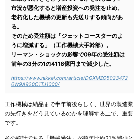
市況が悪化すると増産投資への発注を止め、
老朽化した機械の更新も先送りする傾向があ
る。
そのため受注額は「ジェットコースターのよ
うに増減する」（工作機械大手幹部）。
リーマン・ショックの影響で09年の受注額は
前年の3分の1の4118億円まで減少した。
https://www.nikkei.com/article/DGXMZO5023472
0W9A920C1TJ1000/
工作機械は納品まで半年前後らしく、世界の製造業
の先行きをどう見ているのかを理解する上で、重要
です。
その統計である「機械受注」が前年比約31％減少と