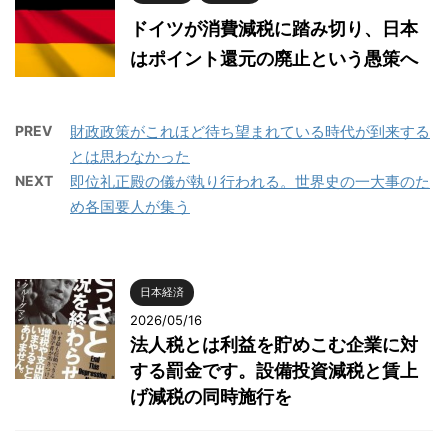
ドイツが消費減税に踏み切り、日本
はポイント還元の廃止という愚策へ
PREV
財政政策がこれほど待ち望まれている時代が到来する
とは思わなかった
NEXT
即位礼正殿の儀が執り行われる。世界史の一大事のた
め各国要人が集う
日本経済
2026/05/16
法人税とは利益を貯めこむ企業に対
する罰金です。設備投資減税と賃上
げ減税の同時施行を