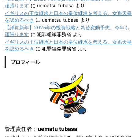
頑張ります
に
uematsu tubasa
より
イギリスの王位継承と日本の皇位継承を考える。女系天皇
を認めるべき
に
uematsu tubasa
より
【謹賀新年】2025年の投資戦略と為替変動予想。今年も
頑張ります
に
犯罪組織罪務省
より
イギリスの王位継承と日本の皇位継承を考える。女系天皇
を認めるべき
に
犯罪組織罪務省
より
プロフィール
管理責任者：
uematu tubasa