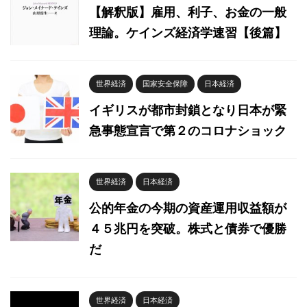
【解釈版】雇用、利子、お金の一般
理論。ケインズ経済学速習【後篇】
世界経済
国家安全保障
日本経済
イギリスが都市封鎖となり日本が緊
急事態宣言で第２のコロナショック
世界経済
日本経済
公的年金の今期の資産運用収益額が
４５兆円を突破。株式と債券で優勝
だ
世界経済
日本経済