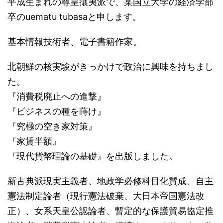
平成生まれの尊皇攘夷派で、某国立大学の経済学部
卒のuematu tubasaと申します。
基本情報技術者、電子書籍作家。
北朝鮮の核実験がきっかけで政治に興味を持ちまし
た。
『消費税廃止への進撃』
『ビジネスの種を蒔け』
『究極の空き家対策』
『家賃半額』
『現代貨幣理論の基礎』を出版しました。
新古典派現実主義者、地政学必修科目化賛成、自主
憲法制定論者（現行憲法破棄、大日本帝国憲法改
正）、女系天皇公認論者、暫定的な保護貿易協定推