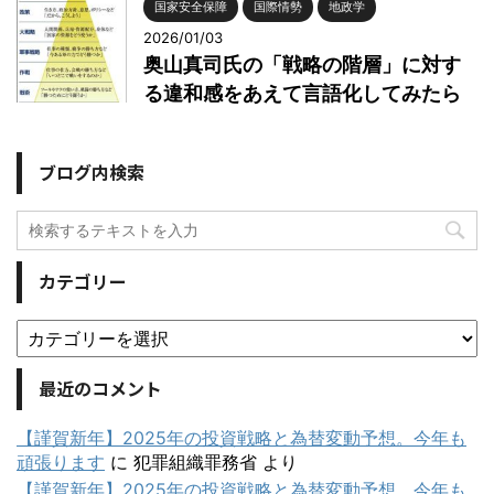
国家安全保障
国際情勢
地政学
2026/01/03
奥山真司氏の「戦略の階層」に対す
る違和感をあえて言語化してみたら
ブログ内検索
カテゴリー
最近のコメント
【謹賀新年】2025年の投資戦略と為替変動予想。今年も
頑張ります
に
犯罪組織罪務省
より
【謹賀新年】2025年の投資戦略と為替変動予想。今年も