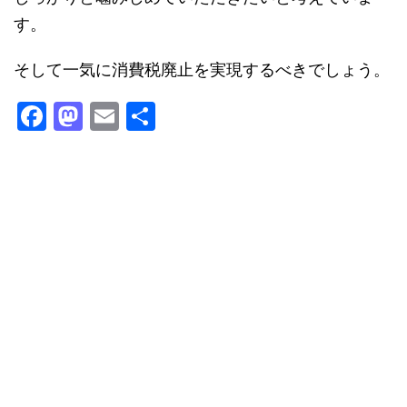
す。
そして一気に消費税廃止を実現するべきでしょう。
F
M
E
共
a
a
m
有
c
st
ai
e
o
l
b
d
o
o
o
n
k