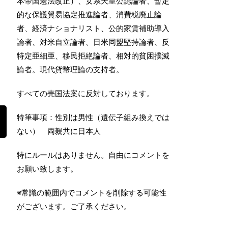
本帝国憲法改正）、女系天皇公認論者、暫定
的な保護貿易協定推進論者、消費税廃止論
者、経済ナショナリスト、公的家賃補助導入
論者、対米自立論者、日米同盟堅持論者、反
特定亜細亜、移民拒絶論者、相対的貧困撲滅
論者。現代貨幣理論の支持者。
すべての売国法案に反対しております。
特筆事項：性別は男性（遺伝子組み換えでは
ない） 両親共に日本人
特にルールはありません。自由にコメントを
お願い致します。
※常識の範囲内でコメントを削除する可能性
がございます。ご了承ください。