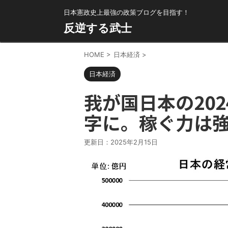
日本憲政史上最強の政策ブログを目指す！
反逆する武士
HOME
>
日本経済
>
日本経済
我が国日本の20
字に。稼ぐ力は
更新日：
2025年2月15日