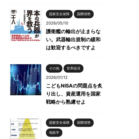
国家安全保障
国際情勢
2026/05/10
護衛艦の輸出が止まらな
い。武器輸出規制の緩和
は歓迎するべきですよ
その他
世界経済
2026/01/12
こどもNISAの問題点を炙
り出し、資産運用を国家
戦略から熟慮せよ
国家安全保障
国際情勢
地政学