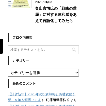
2026/01/03
奥山真司氏の「戦略の階
層」に対する違和感をあ
えて言語化してみたら
ブログ内検索
カテゴリー
最近のコメント
【謹賀新年】2025年の投資戦略と為替変動予
想。今年も頑張ります
に
犯罪組織罪務省
より