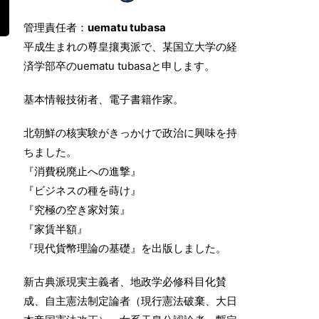
管理責任者：
uematu tubasa
平成生まれの尊皇攘夷派で、某国立大学の経
済学部卒のuematu tubasaと申します。
基本情報技術者、電子書籍作家。
北朝鮮の核実験がきっかけで政治に興味を持
ちました。
『消費税廃止への進撃』
『ビジネスの種を蒔け』
『究極の空き家対策』
『家賃半額』
『現代貨幣理論の基礎』を出版しました。
新古典派現実主義者、地政学必修科目化賛
成、自主憲法制定論者（現行憲法破棄、大日