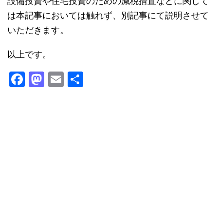
設備投資や住宅投資のための減税措置などに関して
は本記事においては触れず、別記事にて説明させて
いただきます。
以上です。
F
M
E
共
a
a
m
有
c
st
ai
e
o
l
b
d
o
o
o
n
k