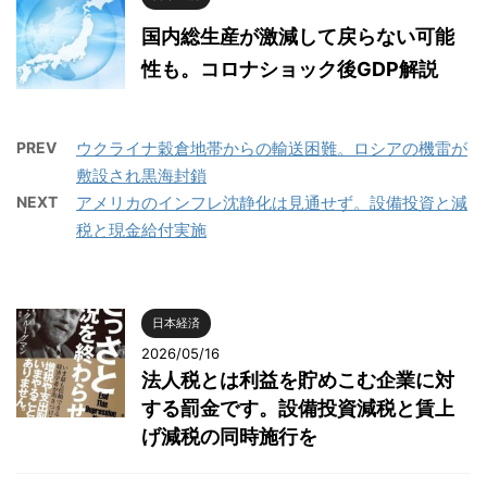
国内総生産が激減して戻らない可能
性も。コロナショック後GDP解説
PREV
ウクライナ穀倉地帯からの輸送困難。ロシアの機雷が
敷設され黒海封鎖
NEXT
アメリカのインフレ沈静化は見通せず。設備投資と減
税と現金給付実施
日本経済
2026/05/16
法人税とは利益を貯めこむ企業に対
する罰金です。設備投資減税と賃上
げ減税の同時施行を