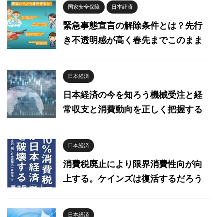
国家安全保障
日本経済
緊急事態宣言の解除条件とは？先行
き不透明感が高く春先までこのまま
日本経済
日本経済の今を知ろう機械受注と経
常収支と消費動向を正しく把握する
日本経済
消費税廃止により限界消費性向が向
上する。ケインズは復活するだろう
日本経済