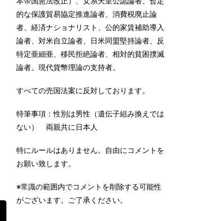
本帝国憲法改正）、女系天皇公認論者、暫定
的な保護貿易協定推進論者、消費税廃止論
者、経済ナショナリスト、公的家賃補助導入
論者、対米自立論者、日米同盟堅持論者、反
特定亜細亜、移民拒絶論者、相対的貧困撲滅
論者。現代貨幣理論の支持者。
すべての売国法案に反対しております。
特筆事項：性別は男性（遺伝子組み換えでは
ない） 両親共に日本人
特にルールはありません。自由にコメントを
お願い致します。
※常識の範囲内でコメントを削除する可能性
がございます。ご了承ください。