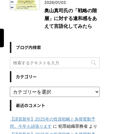
2026/01/03
奥山真司氏の「戦略の階
層」に対する違和感をあ
えて言語化してみたら
ブログ内検索
カテゴリー
最近のコメント
【謹賀新年】2025年の投資戦略と為替変動予
想。今年も頑張ります
に
犯罪組織罪務省
より