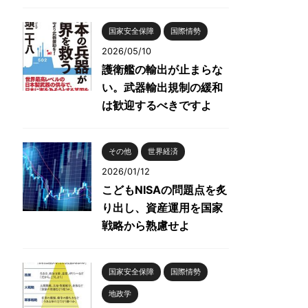
国家安全保障
国際情勢
2026/05/10
護衛艦の輸出が止まらな
い。武器輸出規制の緩和
は歓迎するべきですよ
その他
世界経済
2026/01/12
こどもNISAの問題点を炙
り出し、資産運用を国家
戦略から熟慮せよ
国家安全保障
国際情勢
地政学