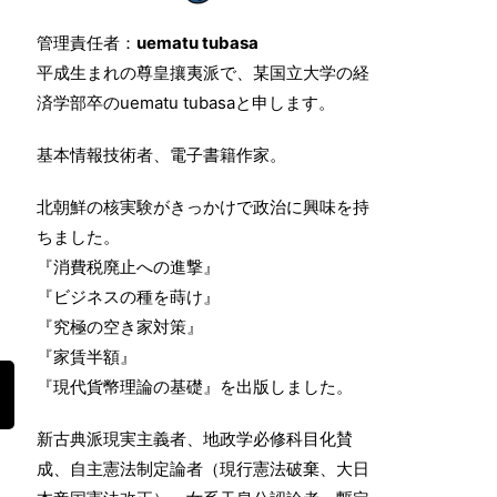
管理責任者：
uematu tubasa
平成生まれの尊皇攘夷派で、某国立大学の経
済学部卒のuematu tubasaと申します。
基本情報技術者、電子書籍作家。
北朝鮮の核実験がきっかけで政治に興味を持
ちました。
『消費税廃止への進撃』
『ビジネスの種を蒔け』
『究極の空き家対策』
『家賃半額』
『現代貨幣理論の基礎』を出版しました。
新古典派現実主義者、地政学必修科目化賛
成、自主憲法制定論者（現行憲法破棄、大日