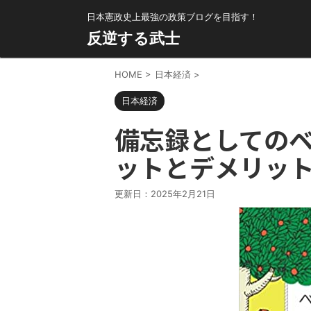
日本憲政史上最強の政策ブログを目指す！
反逆する武士
HOME
>
日本経済
>
日本経済
備忘録としての
ットとデメリッ
更新日：
2025年2月21日