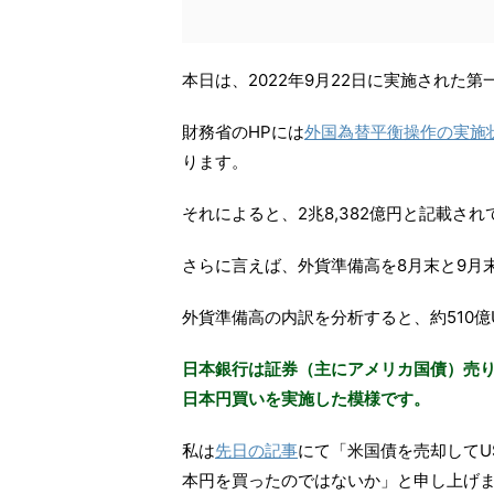
本日は、2022年9月22日に実施された
財務省のHPには
外国為替平衡操作の実施状
ります。
それによると、2兆8,382億円と記載
さらに言えば、外貨準備高を8月末と9月末
外貨準備高の内訳を分析すると、約510
日本銀行は証券（主にアメリカ国債）売り
日本円買いを実施した模様です。
私は
先日の記事
にて「米国債を売却してU
本円を買ったのではないか」と申し上げ