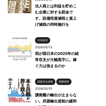
法人税とは利益を貯めこ
む企業に対する罰金で
す。設備投資減税と賃上
げ減税の同時施行を
日本経済
2026/05/13
我が国日本の2025年の経
常収支が大幅黒字に。稼
ぐ力は強まるのか
国家安全保障
国際情勢
2026/05/10
護衛艦の輸出が止まらな
い。武器輸出規制の緩和