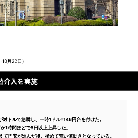
10月22日）
替介入を実施
が対ドルで急騰し、一時1ドル=146円台を付けた。
ずか1時間ほどで5円以上上昇した。
を超えて円安が進んだ後、極めて荒い値動きとなっている。