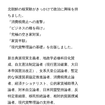
北朝鮮の核実験がきっかけで政治に興味を持
ちました。
『消費税廃止への進撃』
『ビジネスの種を蒔け』
『究極の空き家対策』
『家賃半額』
『現代貨幣理論の基礎』を出版しました。
新古典派現実主義者、地政学必修科目化賛
成、自主憲法制定論者（現行憲法破棄、大日
本帝国憲法改正）、女系天皇公認論者、暫定
的な保護貿易協定推進論者、消費税廃止論
者、経済ナショナリスト、公的家賃補助導入
論者、対米自立論者、日米同盟堅持論者、反
特定亜細亜、移民拒絶論者、相対的貧困撲滅
論者。現代貨幣理論の支持者。