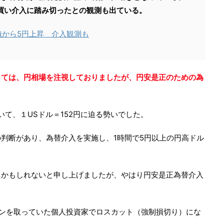
買い介入に踏み切ったとの観測も出ている。
値から5円上昇 介入観測も
しては、円相場を注視しておりましたが、円安是正のための為
おいて、１USドル＝152円に迫る勢いでした。
判断があり、為替介入を実施し、1時間で5円以上の円高ドル
るかもしれないと申し上げましたが、やはり円安是正為替介入
ョンを取っていた個人投資家でロスカット（強制損切り）にな