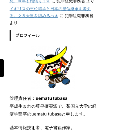
想。今年も頑張ります
に
犯罪組織罪務省
より
イギリスの王位継承と日本の皇位継承を考え
る。女系天皇を認めるべき
に
犯罪組織罪務省
より
プロフィール
管理責任者：
uematu tubasa
平成生まれの尊皇攘夷派で、某国立大学の経
済学部卒のuematu tubasaと申します。
基本情報技術者、電子書籍作家。