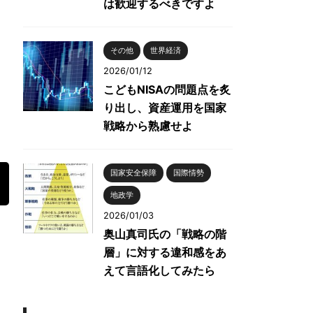
は歓迎するべきですよ
その他
世界経済
2026/01/12
こどもNISAの問題点を炙
り出し、資産運用を国家
戦略から熟慮せよ
国家安全保障
国際情勢
地政学
2026/01/03
奥山真司氏の「戦略の階
層」に対する違和感をあ
えて言語化してみたら