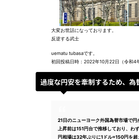
大変お世話になっております。
反逆する武士
uematu tubasaです。
初回投稿日時：2022年10月22日（令和4年
過度な円安を牽制するため、為
21日のニューヨーク外国為替市場で円
上昇前は151円台で推移しており、わ
円相場は32年ぶりに1ドル=150円