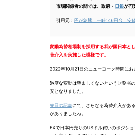
市場関係者の間では、政府・
日銀
が円
引用元：
円が急騰、一時146円台 安
変動為替相場制を採用する我が国日本と
替介入を実施した模様です。
2022年10月21日のニューヨーク時間に
過度な変動は望ましくないという財務省の
安となりました。
先日の記事
にて、さらなる為替介入があ
がありましたね。
FXで日本円売りのUSドル買いのポジシ