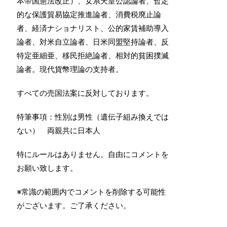
本帝国憲法改正）、女系天皇公認論者、暫定
的な保護貿易協定推進論者、消費税廃止論
者、経済ナショナリスト、公的家賃補助導入
論者、対米自立論者、日米同盟堅持論者、反
特定亜細亜、移民拒絶論者、相対的貧困撲滅
論者。現代貨幣理論の支持者。
すべての売国法案に反対しております。
特筆事項：性別は男性（遺伝子組み換えでは
ない） 両親共に日本人
特にルールはありません。自由にコメントを
お願い致します。
※常識の範囲内でコメントを削除する可能性
がございます。ご了承ください。