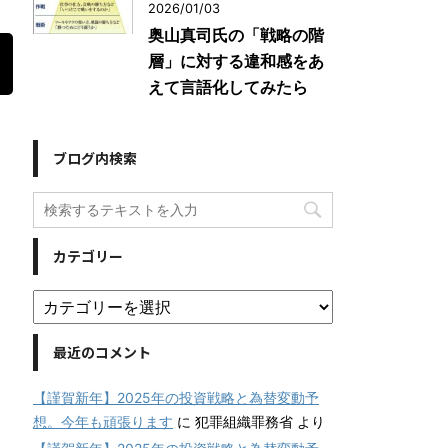
2026/01/03
奥山真司氏の「戦略の階
層」に対する違和感をあ
えて言語化してみたら
ブログ内検索
カテゴリー
最近のコメント
【謹賀新年】2025年の投資戦略と為替変動予
想。今年も頑張ります
に
犯罪組織罪務省
より