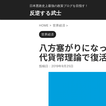
日本憲政史上最強の政策ブログを目指す！
反逆する武士
HOME
>
世界経済
>
世界経済
八方塞がりにな
代貨幣理論で復
投稿日：
2019年9月25日