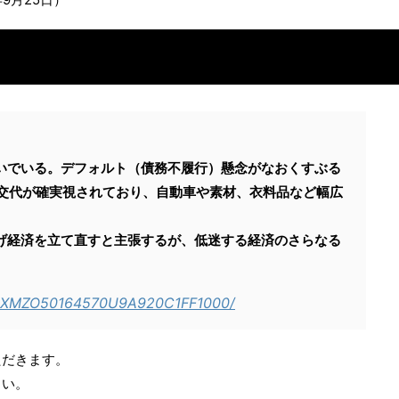
いでいる。デフォルト（債務不履行）懸念がなおくすぶる
権交代が確実視されており、自動車や素材、衣料品など幅広
げ経済を立て直すと主張するが、低迷する経済のさらなる
e/DGXMZO50164570U9A920C1FF1000/
ただきます。
さい。