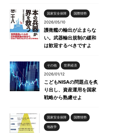
国家安全保障
国際情勢
2026/05/10
護衛艦の輸出が止まらな
い。武器輸出規制の緩和
は歓迎するべきですよ
その他
世界経済
2026/01/12
こどもNISAの問題点を炙
り出し、資産運用を国家
戦略から熟慮せよ
国家安全保障
国際情勢
地政学