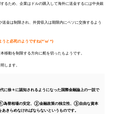
制するため、企業はドルの購入して海外に送金するには中央銀
や送金は制限され、外貨収入は期限内にペソに交換するよう
と必死のようですね(*‘ω‘ *)
資本移動を制限する方向に舵を切ったもようです。
説明します。
年代に徐々に認知されるようになった国際金融論上の一説で
、①為替相場の安定、②金融政策の独立性、③自由な資本
をあきらめなければならないというものです。