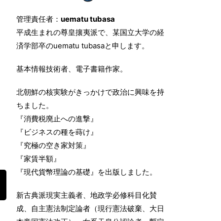
管理責任者：
uematu tubasa
平成生まれの尊皇攘夷派で、某国立大学の経
済学部卒のuematu tubasaと申します。
基本情報技術者、電子書籍作家。
北朝鮮の核実験がきっかけで政治に興味を持
ちました。
『消費税廃止への進撃』
『ビジネスの種を蒔け』
『究極の空き家対策』
『家賃半額』
『現代貨幣理論の基礎』を出版しました。
新古典派現実主義者、地政学必修科目化賛
成、自主憲法制定論者（現行憲法破棄、大日