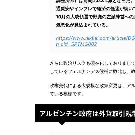
調整済み）は前期比0.3%減となった。
通貨安やインフレで経済の低迷が続い
10月の大統領選で野党の左派陣営へ
気悪化が見込まれている。
https://www.nikkei.com/articl
n_cid=SPTMG002
さらに政治リスクも顕在化しておりまし
しているフェルナンデス候補に敗北し、
政権交代による大規模な政策変更は、ア
ている模様です。
アルゼンチン政府は外貨取引規