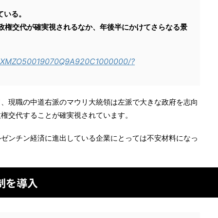
ている。
の政権交代が確実視されるなか、年後半にかけてさらなる景
e/DGXMZO50019070Q9A920C1000000/?
て、現職の中道右派のマウリ大統領は左派で大きな政府を志向
政権交代することが確実視されています。
ルゼンチン経済に進出している企業にとっては不安材料になっ
制を導入