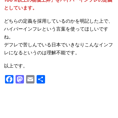
としています。
どちらの定義を採用しているのかを明記した上で、
ハイパーインフレという言葉を使ってほしいです
ね。
デフレで苦しんでいる日本でいきなりこんなインフ
レになるというのは理解不能です。
以上です。
F
M
E
共
a
a
m
有
c
st
ai
e
o
l
b
d