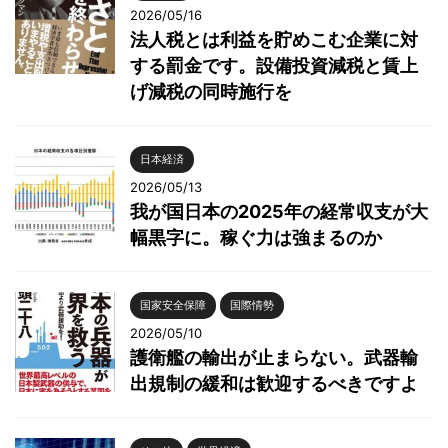
2026/05/16
法人税とは利益を貯めこむ企業に対
する罰金です。設備投資減税と賃上
げ減税の同時施行を
日本経済
2026/05/13
我が国日本の2025年の経常収支が大
幅黒字に。稼ぐ力は強まるのか
国家安全保障
国際情勢
2026/05/10
護衛艦の輸出が止まらない。武器輸
出規制の緩和は歓迎するべきですよ