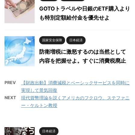
GOTOトラベルや日銀のETF購入より
も特別定額給付金を優先せよ
国家安全保障
日本経済
防衛増税に激怒するのは当然として
内容を把握せよ。すぐに消費税廃止
PREV
【財政出動】消費減税とベーシックサービスを同時に
実現して景気回復
NEXT
現代貨幣理論を説くアメリカのフクロウ。ステファニ
ー・ケルトン教授
日本経済