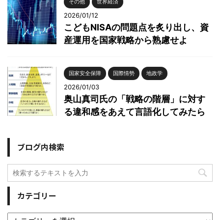
その他
世界経済
2026/01/12
こどもNISAの問題点を炙り出し、資
産運用を国家戦略から熟慮せよ
国家安全保障
国際情勢
地政学
2026/01/03
奥山真司氏の「戦略の階層」に対す
る違和感をあえて言語化してみたら
ブログ内検索
カテゴリー