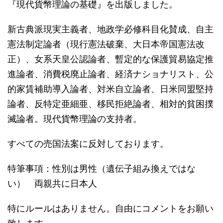
『現代貨幣理論の基礎』を出版しました。
新古典派現実主義者、地政学必修科目化賛成、自主
憲法制定論者（現行憲法破棄、大日本帝国憲法改
正）、女系天皇公認論者、暫定的な保護貿易協定推
進論者、消費税廃止論者、経済ナショナリスト、公
的家賃補助導入論者、対米自立論者、日米同盟堅持
論者、反特定亜細亜、移民拒絶論者、相対的貧困撲
滅論者。現代貨幣理論の支持者。
すべての売国法案に反対しております。
特筆事項：性別は男性（遺伝子組み換えではな
い） 両親共に日本人
特にルールはありません。自由にコメントをお願い