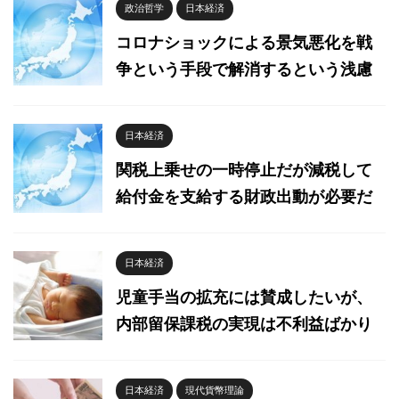
政治哲学
日本経済
コロナショックによる景気悪化を戦
争という手段で解消するという浅慮
日本経済
関税上乗せの一時停止だが減税して
給付金を支給する財政出動が必要だ
日本経済
児童手当の拡充には賛成したいが、
内部留保課税の実現は不利益ばかり
日本経済
現代貨幣理論