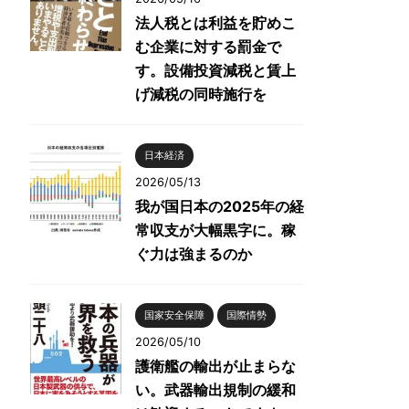
法人税とは利益を貯めこ
む企業に対する罰金で
す。設備投資減税と賃上
げ減税の同時施行を
日本経済
2026/05/13
我が国日本の2025年の経
常収支が大幅黒字に。稼
ぐ力は強まるのか
国家安全保障
国際情勢
2026/05/10
護衛艦の輸出が止まらな
い。武器輸出規制の緩和