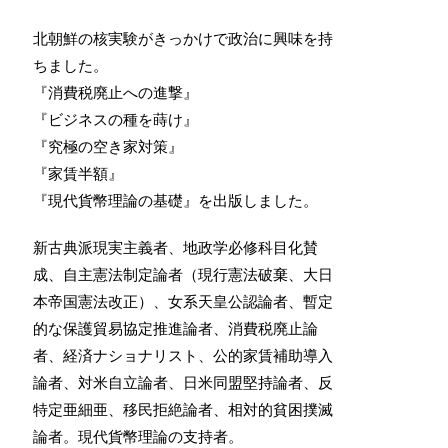
北朝鮮の核実験がきっかけで政治に興味を持
ちました。
『消費税廃止への進撃』
『ビジネスの種を蒔け』
『究極の空き家対策』
『家賃半額』
『現代貨幣理論の基礎』を出版しました。
新古典派現実主義者、地政学必修科目化賛
成、自主憲法制定論者（現行憲法破棄、大日
本帝国憲法改正）、女系天皇公認論者、暫定
的な保護貿易協定推進論者、消費税廃止論
者、経済ナショナリスト、公的家賃補助導入
論者、対米自立論者、日米同盟堅持論者、反
特定亜細亜、移民拒絶論者、相対的貧困撲滅
論者。現代貨幣理論の支持者。