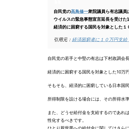
自民党の
高鳥修一
衆院議員ら有志議員
ウイルスの緊急事態宣言延長を受けた
経済的に困窮する国民を対象とした１
引用元：
経済困窮者に１０万円支給
自民党の若手と中堅の有志は下村政調会
経済的に困窮する国民を対象とした10万
そもそも、経済的に困窮している日本国
所得制限を設ける場合には、その所得水
また、どうせ給付金を支給するのであれば
性化するべきです。
ひとり親世帯への給付金に関してはさら