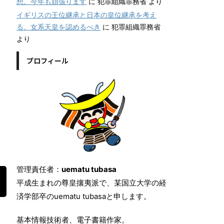
想。今年も頑張ります
に
犯罪組織罪務省
より
イギリスの王位継承と日本の皇位継承を考え
る。女系天皇を認めるべき
に
犯罪組織罪務省
より
プロフィール
管理責任者：
uematu tubasa
平成生まれの尊皇攘夷派で、某国立大学の経
済学部卒のuematu tubasaと申します。
基本情報技術者、電子書籍作家。