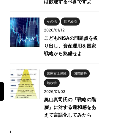
は歓迎するべきですよ
その他
世界経済
2026/01/12
こどもNISAの問題点を炙
り出し、資産運用を国家
戦略から熟慮せよ
国家安全保障
国際情勢
地政学
2026/01/03
奥山真司氏の「戦略の階
層」に対する違和感をあ
えて言語化してみたら