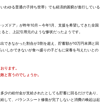
（いわゆる普通の子持ち世帯）でも経済的困窮が進行している
キッズドア」が昨年10月～今年1月、支援を希望してきた全国
によると、上記引用元のような惨状だったようです。
出できなかった割合が3割を超え、貯蓄額が10万円未満と回
らいしかできないが食べ盛りの子どもに栄養を与えたいとの
ております。
失敗と言うのでしょうか。
、多少の給付金が支給されたとしても貯蓄に回るだけであり、
支給して、バランスシート修復が完了しないと消費の喚起は起