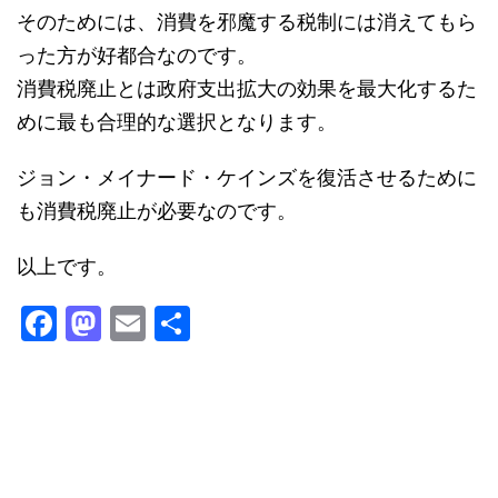
そのためには、消費を邪魔する税制には消えてもら
った方が好都合なのです。
消費税廃止とは政府支出拡大の効果を最大化するた
めに最も合理的な選択となります。
ジョン・メイナード・ケインズを復活させるために
も消費税廃止が必要なのです。
以上です。
F
M
E
共
a
a
m
有
c
st
ai
e
o
l
b
d