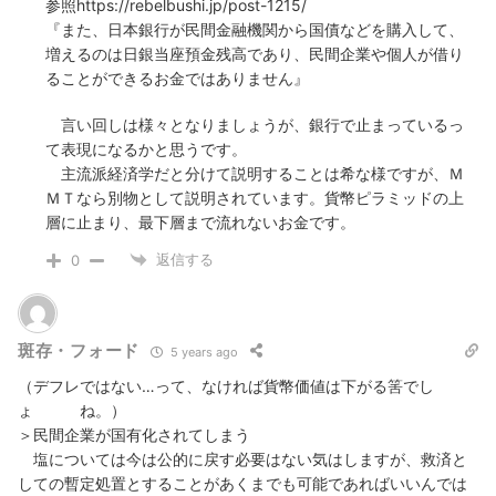
参照https://rebelbushi.jp/post-1215/
『また、日本銀行が民間金融機関から国債などを購入して、
増えるのは日銀当座預金残高であり、民間企業や個人が借り
ることができるお金ではありません』
言い回しは様々となりましょうが、銀行で止まっているっ
て表現になるかと思うです。
主流派経済学だと分けて説明することは希な様ですが、Ｍ
ＭＴなら別物として説明されています。貨幣ピラミッドの上
層に止まり、最下層まで流れないお金です。
返信する
0
斑存・フォード
5 years ago
（デフレではない…って、なければ貨幣価値は下がる筈でし
ょ ね。）
＞民間企業が国有化されてしまう
塩については今は公的に戻す必要はない気はしますが、救済と
しての暫定処置とすることがあくまでも可能であればいいんでは