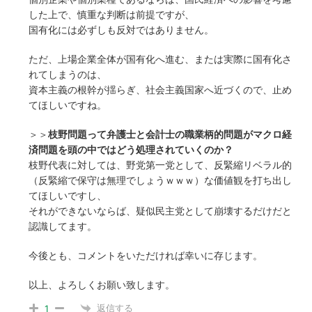
した上で、慎重な判断は前提ですが、
国有化には必ずしも反対ではありません。
ただ、上場企業全体が国有化へ進む、または実際に国有化さ
れてしまうのは、
資本主義の根幹が揺らぎ、社会主義国家へ近づくので、止め
てほしいですね。
＞＞
枝野問題って弁護士と会計士の職業柄的問題がマクロ経
済問題を頭の中ではどう処理されていくのか？
枝野代表に対しては、野党第一党として、反緊縮リベラル的
（反緊縮で保守は無理でしょうｗｗｗ）な価値観を打ち出し
てほしいですし、
それができないならば、疑似民主党として崩壊するだけだと
認識してます。
今後とも、コメントをいただければ幸いに存じます。
以上、よろしくお願い致します。
返信する
1