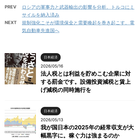
PREV
ロシアの軍事力と武器輸出の影響を分析。トルコにミ
サイルを納入済み
NEXT
規制強化こそが環境保全と需要喚起を巻き起こす。電
気自動車先進国へ
日本経済
2026/05/16
法人税とは利益を貯めこむ企業に対
する罰金です。設備投資減税と賃上
げ減税の同時施行を
日本経済
2026/05/13
我が国日本の2025年の経常収支が大
幅黒字に。稼ぐ力は強まるのか