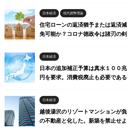
日本経済
現代貨幣理論
住宅ローンの返済猶予または返済減
免可能か？コロナ徳政令は諸刃の剣
日本経済
日本の追加補正予算は真水１００兆
円を要求。消費税廃止も必要である
日本経済
越後湯沢のリゾートマンションが負
の不動産と化した。新築を禁止せよ