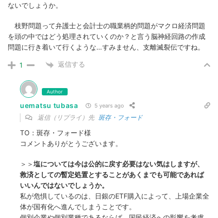
ないでしょうか。
枝野問題って弁護士と会計士の職業柄的問題がマクロ経済問題
を頭の中ではどう処理されていくのか？と言う脳神経回路の作成
問題に行き着いて行くような…すみません、支離滅裂伝ですね。
返信する
1
Author
uematsu tubasa
5 years ago
返信（リプライ）先
斑存・フォード
TO：斑存・フォード様
コメントありがとうございます。
＞＞
塩については今は公的に戻す必要はない気はしますが、
救済としての暫定処置とすることがあくまでも可能であれば
いいんではないでしょうか。
私が危惧しているのは、日銀のETF購入によって、上場企業全
体が国有化へ進んでしまうことです。
個別企業や個別業種であるならば、国民経済への影響を考慮