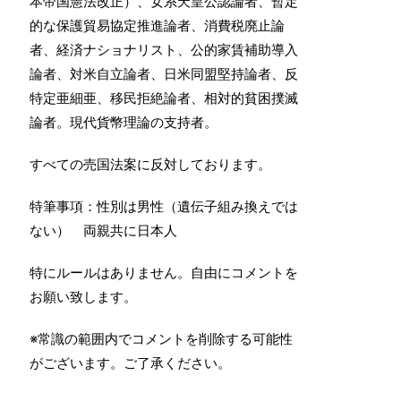
本帝国憲法改正）、女系天皇公認論者、暫定
的な保護貿易協定推進論者、消費税廃止論
者、経済ナショナリスト、公的家賃補助導入
論者、対米自立論者、日米同盟堅持論者、反
特定亜細亜、移民拒絶論者、相対的貧困撲滅
論者。現代貨幣理論の支持者。
すべての売国法案に反対しております。
特筆事項：性別は男性（遺伝子組み換えでは
ない） 両親共に日本人
特にルールはありません。自由にコメントを
お願い致します。
※常識の範囲内でコメントを削除する可能性
がございます。ご了承ください。