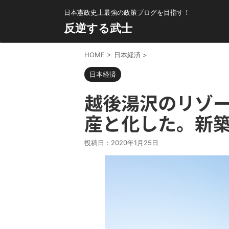
日本憲政史上最強の政策ブログを目指す！
反逆する武士
HOME
>
日本経済
>
日本経済
越後湯沢のリゾ
産と化した。新
投稿日：
2020年1月25日