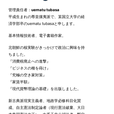
管理責任者：
uematu tubasa
平成生まれの尊皇攘夷派で、某国立大学の経
済学部卒のuematu tubasaと申します。
基本情報技術者、電子書籍作家。
北朝鮮の核実験がきっかけで政治に興味を持
ちました。
『消費税廃止への進撃』
『ビジネスの種を蒔け』
『究極の空き家対策』
『家賃半額』
『現代貨幣理論の基礎』を出版しました。
新古典派現実主義者、地政学必修科目化賛
成、自主憲法制定論者（現行憲法破棄、大日