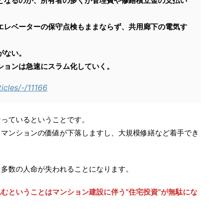
となるのが、所有者の多くが管理費や修繕積立金の支払い
エレベーターの保守点検もままならず、共用廊下の電気す
。
がない。
ションは急速にスラム化していく。
ticles/-/11166
なっているということです。
とマンションの価値が下落しますし、大規模修繕など着手でき
、多数の人命が失われることになります。
むということはマンション建設に伴う”住宅投資”が無駄にな