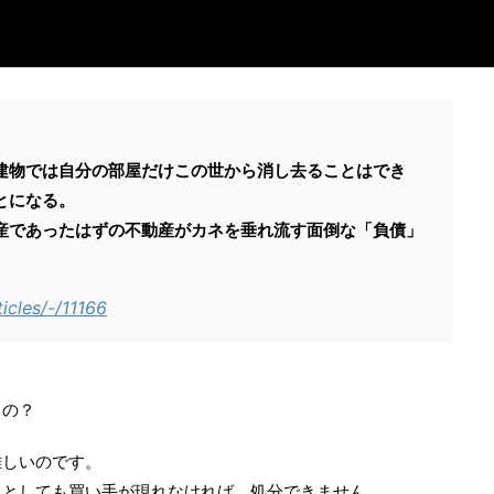
建物では自分の部屋だけこの世から消し去ることはでき
とになる。
産であったはずの不動産がカネを垂れ流す面倒な「負債」
ticles/-/11166
るの？
難しいのです。
るとしても買い手が現れなければ、処分できません。