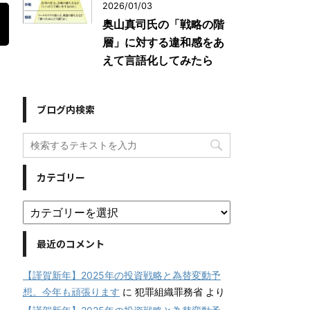
2026/01/03
奥山真司氏の「戦略の階
層」に対する違和感をあ
えて言語化してみたら
ブログ内検索
カテゴリー
最近のコメント
【謹賀新年】2025年の投資戦略と為替変動予
想。今年も頑張ります
に
犯罪組織罪務省
より