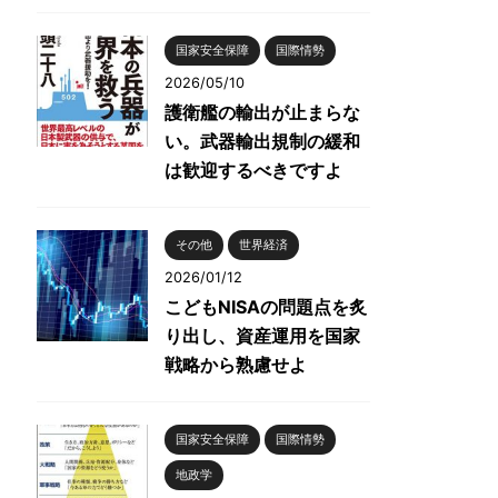
国家安全保障
国際情勢
2026/05/10
護衛艦の輸出が止まらな
い。武器輸出規制の緩和
は歓迎するべきですよ
その他
世界経済
2026/01/12
こどもNISAの問題点を炙
り出し、資産運用を国家
戦略から熟慮せよ
国家安全保障
国際情勢
地政学