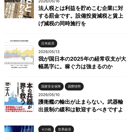
2026/05/16
法人税とは利益を貯めこむ企業に対
する罰金です。設備投資減税と賃上
げ減税の同時施行を
日本経済
2026/05/13
我が国日本の2025年の経常収支が大
幅黒字に。稼ぐ力は強まるのか
国家安全保障
国際情勢
2026/05/10
護衛艦の輸出が止まらない。武器輸
出規制の緩和は歓迎するべきですよ
その他
世界経済