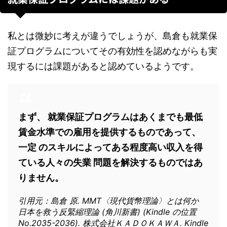
私とは微妙に考えが違うでしょうが、島倉も就業保
証プログラムについてその有効性を認めながらも実
現するには課題があると認めているようです。
まず、 就業保証プログラムはあくまでも最低
賃金水準での雇用を提供するものであって、
一定 のスキルによってある程度高い収入を得
ている人々の失業 問題を解決するものではあ
りません。
引用元：島倉 原. MMT〈現代貨幣理論〉とは何か
日本を救う反緊縮理論 (角川新書) (Kindle の位置
No.2035-2036). 株式会社ＫＡＤＯＫＡＷＡ. Kindle