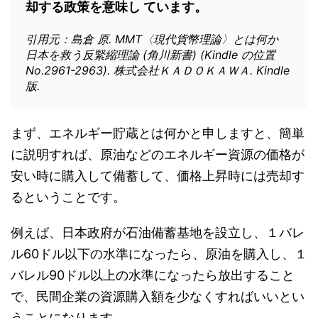
却する政策を意味し ています。
引用元：島倉 原. MMT〈現代貨幣理論〉とは何か
日本を救う反緊縮理論 (角川新書) (Kindle の位置
No.2961-2963). 株式会社ＫＡＤＯＫＡＷＡ. Kindle
版.
まず、エネルギー貯蔵とは何かと申しますと、簡単
に説明すれば、原油などのエネルギー資源の価格が
安い時に購入して備蓄して、価格上昇時には売却す
るということです。
例えば、日本政府が石油備蓄基地を設立し、１バレ
ル60ドル以下の水準になったら、原油を購入し、１
バレル90ドル以上の水準になったら放出すること
で、民間企業の資源購入額を少なくすればいいとい
うことになります。