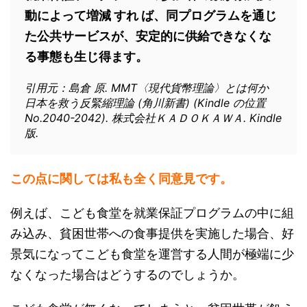
動によって増減 すれ ば、同プログラムを通じ
た公共サービスが、安定的に供給できなくな
る事態も生じ得ます。
引用元：島倉 原. MMT〈現代貨幣理論〉とは何か
日本を救う反緊縮理論 (角川新書) (Kindle の位置
No.2040-2042). 株式会社ＫＡＤＯＫＡＷＡ. Kindle
版.
この点に関しては私も全く同意見です。
例えば、こども食堂を就業保証プログラムの中に組
み込み、貧困世帯への食事提供を実施した場合、好
景気になってこども食堂を運営する人間が極端に少
なくなった場合はどうするのでしょうか。