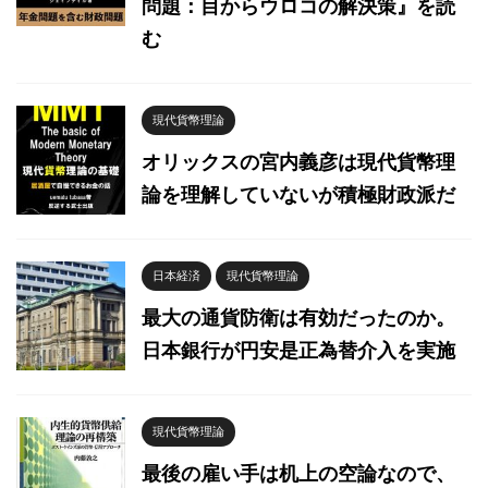
問題：目からウロコの解決策』を読
む
現代貨幣理論
オリックスの宮内義彦は現代貨幣理
論を理解していないが積極財政派だ
日本経済
現代貨幣理論
最大の通貨防衛は有効だったのか。
日本銀行が円安是正為替介入を実施
現代貨幣理論
最後の雇い手は机上の空論なので、