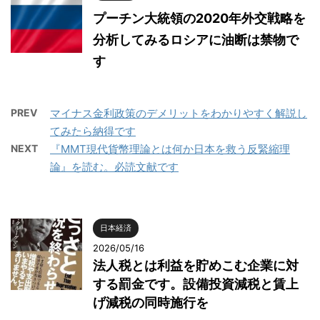
プーチン大統領の2020年外交戦略を
分析してみるロシアに油断は禁物で
す
PREV
マイナス金利政策のデメリットをわかりやすく解説し
てみたら納得です
NEXT
『MMT現代貨幣理論とは何か日本を救う反緊縮理
論』を読む。必読文献です
日本経済
2026/05/16
法人税とは利益を貯めこむ企業に対
する罰金です。設備投資減税と賃上
げ減税の同時施行を