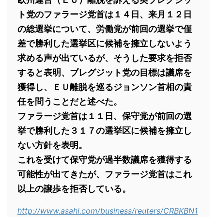
ト党のファラージ党首は１４日、来月１２日
の総選挙について、労働党が前回の選挙で僅
差で勝利した選挙区に候補を擁立しないよう
求める声が出ているが、そうした要求を拒否
すると表明、ブレグジット党の目標は議席を
獲得し、ＥＵ離脱を巡るジョンソン首相の責
任を問うことだと述べた。
ファラージ党首は１１日、保守党が前回の選
挙で勝利した３１７の選挙区に候補を擁立し
ない方針を表明。
これを受けて保守党が過半数議席を獲得する
可能性が出てきたが、ファラージ党首はこれ
以上の譲歩を拒否している。
http://www.asahi.com/business/reuters/CRBKBN1