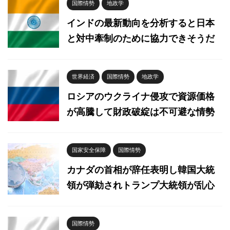
国際情勢
地政学
インドの最新動向を分析すると日本
と対中牽制のために協力できそうだ
世界経済
国際情勢
地政学
ロシアのウクライナ侵攻で資源価格
が高騰して財政破綻は不可避な情勢
国家安全保障
国際情勢
カナダの首相が辞任表明し韓国大統
領が弾劾されトランプ大統領が乱心
国際情勢