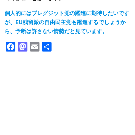
個人的にはブレグジット党の躍進に期待したいです
が、EU残留派の自由民主党も躍進するでしょうか
ら、予断は許さない情勢だと見ています。
F
M
E
共
a
a
m
有
c
st
ai
e
o
l
b
d
o
o
o
n
k