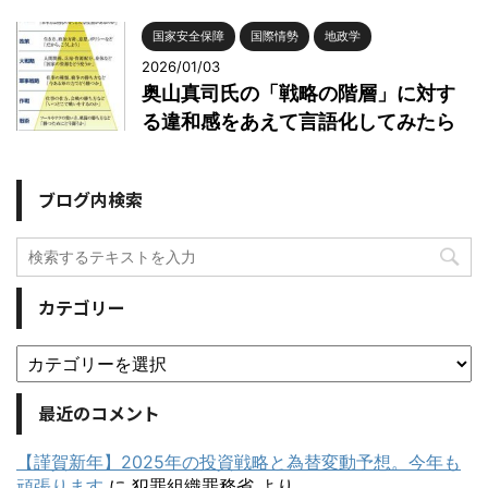
国家安全保障
国際情勢
地政学
2026/01/03
奥山真司氏の「戦略の階層」に対す
る違和感をあえて言語化してみたら
ブログ内検索
カテゴリー
最近のコメント
【謹賀新年】2025年の投資戦略と為替変動予想。今年も
頑張ります
に
犯罪組織罪務省
より