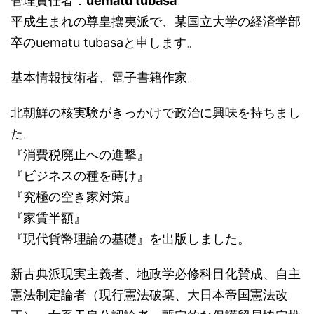
管理責任者：
uematu tubasa
平成生まれの尊皇攘夷派で、某国立大学の経済学部
卒のuematu tubasaと申します。
基本情報技術者、電子書籍作家。
北朝鮮の核実験がきっかけで政治に興味を持ちまし
た。
『消費税廃止への進撃』
『ビジネスの種を蒔け』
『究極の空き家対策』
『家賃半額』
『現代貨幣理論の基礎』を出版しました。
新古典派現実主義者、地政学必修科目化賛成、自主
憲法制定論者（現行憲法破棄、大日本帝国憲法改