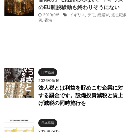
のEU離脱騒動も終わりそうにない
2019/9/5
イギリス
,
デモ
,
総選挙
,
逃亡犯条
例
,
香港
日本経済
2026/05/16
法人税とは利益を貯めこむ企業に対
する罰金です。設備投資減税と賃上
げ減税の同時施行を
日本経済
2026/05/13