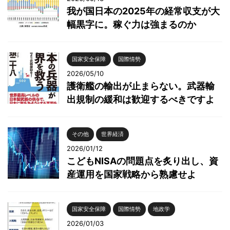
我が国日本の2025年の経常収支が大
幅黒字に。稼ぐ力は強まるのか
国家安全保障
国際情勢
2026/05/10
護衛艦の輸出が止まらない。武器輸
出規制の緩和は歓迎するべきですよ
その他
世界経済
2026/01/12
こどもNISAの問題点を炙り出し、資
産運用を国家戦略から熟慮せよ
国家安全保障
国際情勢
地政学
2026/01/03