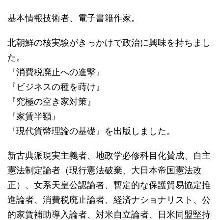
基本情報技術者、電子書籍作家。
北朝鮮の核実験がきっかけで政治に興味を持ちまし
た。
『消費税廃止への進撃』
『ビジネスの種を蒔け』
『究極の空き家対策』
『家賃半額』
『現代貨幣理論の基礎』を出版しました。
新古典派現実主義者、地政学必修科目化賛成、自主
憲法制定論者（現行憲法破棄、大日本帝国憲法改
正）、女系天皇公認論者、暫定的な保護貿易協定推
進論者、消費税廃止論者、経済ナショナリスト、公
的家賃補助導入論者、対米自立論者、日米同盟堅持