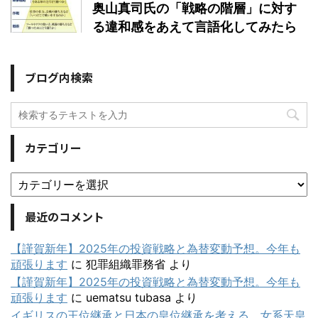
奥山真司氏の「戦略の階層」に対す
る違和感をあえて言語化してみたら
ブログ内検索
カテゴリー
最近のコメント
【謹賀新年】2025年の投資戦略と為替変動予想。今年も
頑張ります
に
犯罪組織罪務省
より
【謹賀新年】2025年の投資戦略と為替変動予想。今年も
頑張ります
に
uematsu tubasa
より
イギリスの王位継承と日本の皇位継承を考える。女系天皇