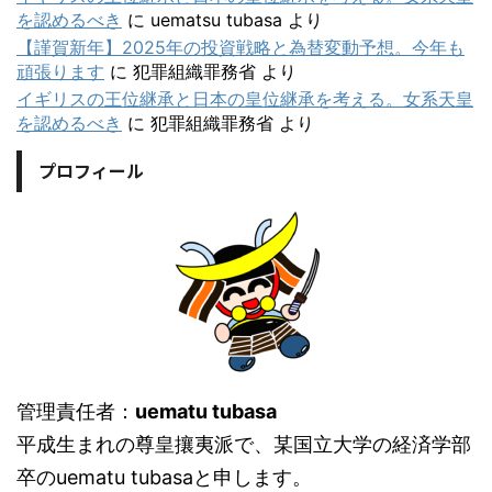
を認めるべき
に
uematsu tubasa
より
【謹賀新年】2025年の投資戦略と為替変動予想。今年も
頑張ります
に
犯罪組織罪務省
より
イギリスの王位継承と日本の皇位継承を考える。女系天皇
を認めるべき
に
犯罪組織罪務省
より
プロフィール
管理責任者：
uematu tubasa
平成生まれの尊皇攘夷派で、某国立大学の経済学部
卒のuematu tubasaと申します。