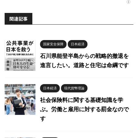
関連記事
国家安全保障
日本経済
石川県能登半島からの戦略的撤退を
進言したい。道路と住宅は命綱です
日本経済
現代貨幣理論
社会保険料に関する基礎知識を学
ぶ。労働と雇用に対する罰金なので
す