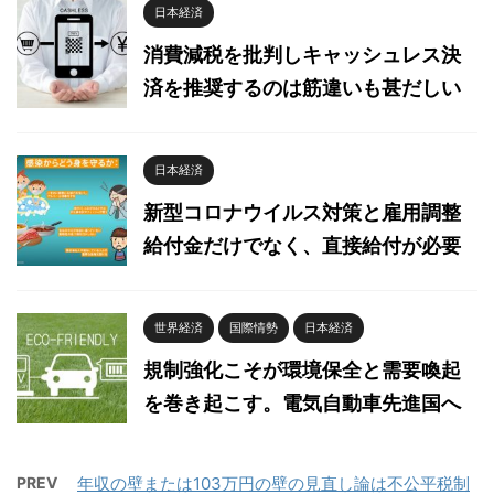
日本経済
消費減税を批判しキャッシュレス決
済を推奨するのは筋違いも甚だしい
日本経済
新型コロナウイルス対策と雇用調整
給付金だけでなく、直接給付が必要
世界経済
国際情勢
日本経済
規制強化こそが環境保全と需要喚起
を巻き起こす。電気自動車先進国へ
PREV
年収の壁または103万円の壁の見直し論は不公平税制