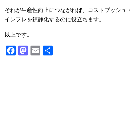
それが生産性向上につながれば、コストプッシュ・
インフレを鎮静化するのに役立ちます。
以上です。
F
M
E
共
a
a
m
有
c
st
ai
e
o
l
b
d
o
o
o
n
k