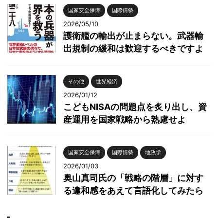
国家安全保障
国際情勢
2026/05/10
護衛艦の輸出が止まらない。武器輸
出規制の緩和は歓迎するべきですよ
その他
世界経済
2026/01/12
こどもNISAの問題点を炙り出し、資
産運用を国家戦略から熟慮せよ
国家安全保障
国際情勢
地政学
2026/01/03
奥山真司氏の「戦略の階層」に対す
る違和感をあえて言語化してみたら