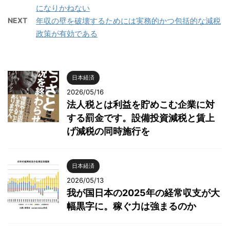
になりかねない
NEXT
年収の壁を破壊するためには実務的かつ包括的な減税
政策が有効である
日本経済
2026/05/16
法人税とは利益を貯めこむ企業に対
する罰金です。設備投資減税と賃上
げ減税の同時施行を
日本経済
2026/05/13
我が国日本の2025年の経常収支が大
幅黒字に。稼ぐ力は強まるのか