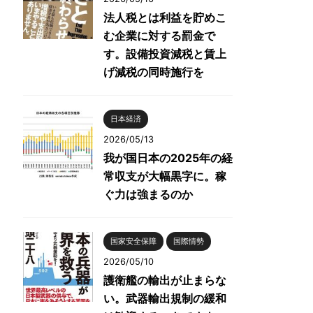
法人税とは利益を貯めこ
む企業に対する罰金で
す。設備投資減税と賃上
げ減税の同時施行を
日本経済
2026/05/13
我が国日本の2025年の経
常収支が大幅黒字に。稼
ぐ力は強まるのか
国家安全保障
国際情勢
2026/05/10
護衛艦の輸出が止まらな
い。武器輸出規制の緩和