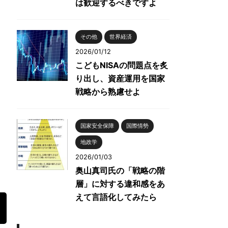
は歓迎するべきですよ
その他
世界経済
2026/01/12
こどもNISAの問題点を炙
り出し、資産運用を国家
戦略から熟慮せよ
国家安全保障
国際情勢
地政学
2026/01/03
奥山真司氏の「戦略の階
層」に対する違和感をあ
えて言語化してみたら