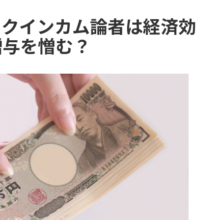
ックインカム論者は経済効
贈与を憎む？