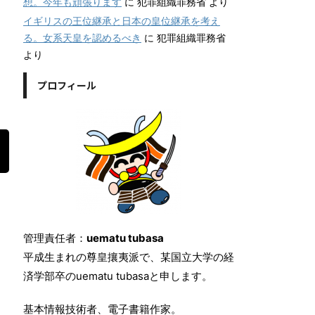
想。今年も頑張ります
に
犯罪組織罪務省
より
イギリスの王位継承と日本の皇位継承を考え
る。女系天皇を認めるべき
に
犯罪組織罪務省
より
プロフィール
管理責任者：
uematu tubasa
平成生まれの尊皇攘夷派で、某国立大学の経
済学部卒のuematu tubasaと申します。
基本情報技術者、電子書籍作家。