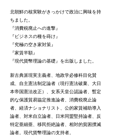
北朝鮮の核実験がきっかけで政治に興味を持
ちました。
『消費税廃止への進撃』
『ビジネスの種を蒔け』
『究極の空き家対策』
『家賃半額』
『現代貨幣理論の基礎』を出版しました。
新古典派現実主義者、地政学必修科目化賛
成、自主憲法制定論者（現行憲法破棄、大日
本帝国憲法改正）、女系天皇公認論者、暫定
的な保護貿易協定推進論者、消費税廃止論
者、経済ナショナリスト、公的家賃補助導入
論者、対米自立論者、日米同盟堅持論者、反
特定亜細亜、移民拒絶論者、相対的貧困撲滅
論者。現代貨幣理論の支持者。