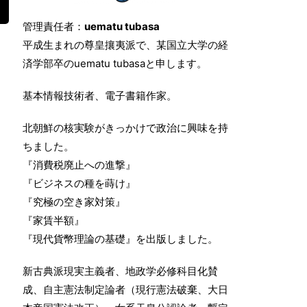
管理責任者：
uematu tubasa
平成生まれの尊皇攘夷派で、某国立大学の経
済学部卒のuematu tubasaと申します。
基本情報技術者、電子書籍作家。
北朝鮮の核実験がきっかけで政治に興味を持
ちました。
『消費税廃止への進撃』
『ビジネスの種を蒔け』
『究極の空き家対策』
『家賃半額』
『現代貨幣理論の基礎』を出版しました。
新古典派現実主義者、地政学必修科目化賛
成、自主憲法制定論者（現行憲法破棄、大日