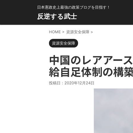
日本憲政史上最強の政策ブログを目指す！
反逆する武士
HOME
>
資源安全保障
>
資源安全保障
中国のレアアー
給自足体制の構
投稿日：
2020年12月24日