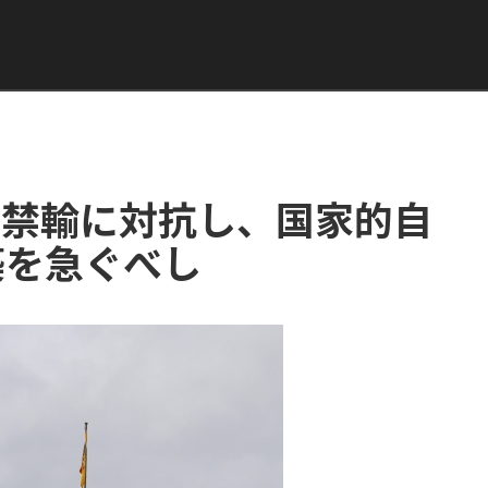
ス禁輸に対抗し、国家的自
築を急ぐべし