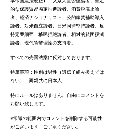
本帝国憲法改正）、女系天皇公認論者、暫定
的な保護貿易協定推進論者、消費税廃止論
者、経済ナショナリスト、公的家賃補助導入
論者、対米自立論者、日米同盟堅持論者、反
特定亜細亜、移民拒絶論者、相対的貧困撲滅
論者。現代貨幣理論の支持者。
すべての売国法案に反対しております。
特筆事項：性別は男性（遺伝子組み換えでは
ない） 両親共に日本人
特にルールはありません。自由にコメントを
お願い致します。
※常識の範囲内でコメントを削除する可能性
がございます。ご了承ください。