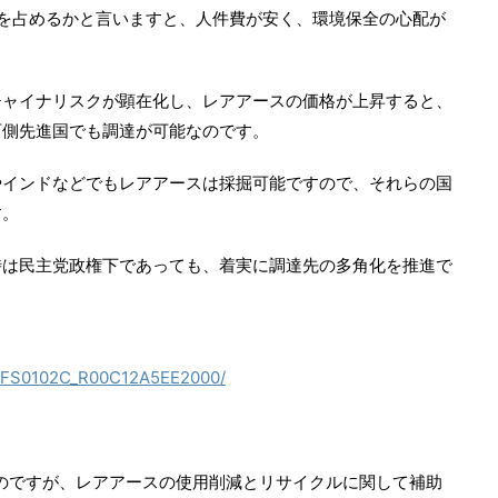
を占めるかと言いますと、人件費が安く、環境保全の心配が
チャイナリスクが顕在化し、レアアースの価格が上昇すると、
西側先進国でも調達が可能なのです。
やインドなどでもレアアースは採掘可能ですので、それらの国
す。
時は民主党政権下であっても、着実に調達先の多角化を推進で
NASFS0102C_R00C12A5EE2000/
のですが、レアアースの使用削減とリサイクルに関して補助