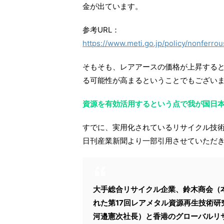
金が出ています。
参考URL：
https://www.meti.go.jp/policy/nonferro
そもそも、レアアースの価格が上昇する
る可能性が高まるということでもござい
資源を有効活用するという点で我が国日
すでに、実用化されているリサイクル技
日刊産業新聞より一部引用させていただ
大手総合リサイクル企業、鈴木商会（
れた第17回レアメタル資源再生技術
河邉憲次社長）と香港のグローバルリ