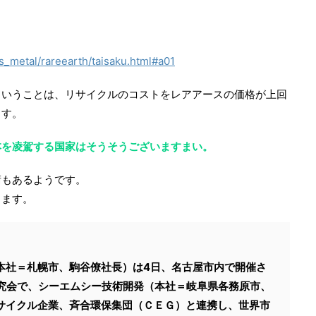
us_metal/rareearth/taisaku.html#a01
ということは、リサイクルのコストをレアアースの価格が上回
ます。
本を凌駕する国家はそうそうございますまい。
術もあるようです。
きます。
本社＝札幌市、駒谷僚社長）は4日、名古屋市内で開催さ
研究会で、シーエムシー技術開発（本社＝岐阜県各務原市、
サイクル企業、斉合環保集団（ＣＥＧ）と連携し、世界市