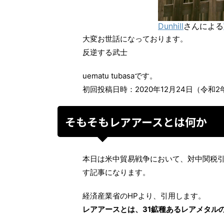
Dunhill
さんによる
大変お世話になっております。
反逆する武士
uematu tubasaです。
初回投稿日時：2020年12月24日（令和2
そもそもレアアースとは何か
本日は米中貿易戦争において、対中関税
す記事になります。
経済産業省のHPより、引用します。
レアアースとは、31鉱種あるレアメタル