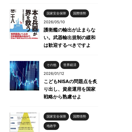
国家安全保障
国際情勢
2026/05/10
護衛艦の輸出が止まらな
い。武器輸出規制の緩和
は歓迎するべきですよ
その他
世界経済
2026/01/12
こどもNISAの問題点を炙
り出し、資産運用を国家
戦略から熟慮せよ
国家安全保障
国際情勢
地政学