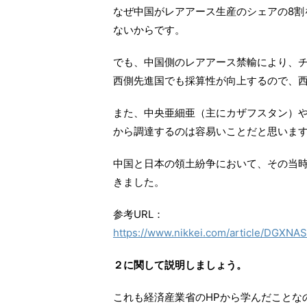
なぜ中国がレアアース生産のシェアの8割
ないからです。
でも、中国側のレアアース禁輸により、
西側先進国でも採算性が向上するので、
また、中央亜細亜（主にカザフスタン）
から調達するのは容易いことだと思いま
中国と日本の領土紛争において、その当
きました。
参考URL：
https://www.nikkei.com/article/DGX
２に関して説明しましょう。
これも経済産業省のHPから学んだことな