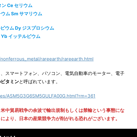
タン Ce セリウム
チウム Sm サマリウム
テルビウム Dy ジスプロシウム
ム Yb イッテルビウム
y/nonferrous_metal/rareearth/rareearth.html
ラ、スマートフォン、パソコン、電気自動車のモーター、電子
のビタミン
と呼ばれています。
articles/ASM5G3G6SM5GULFA00G.html?rm=361
、米中貿易戦争の余波で輸出規制もしくは禁輸という事態にな
とにより、日本の産業競争力が削がれる恐れがございます。