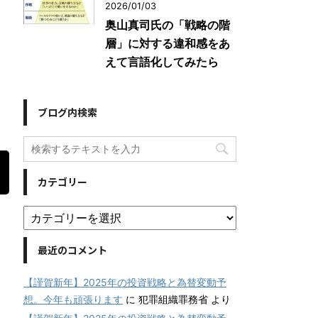
2026/01/03
奥山真司氏の「戦略の階
層」に対する違和感をあ
えて言語化してみたら
ブログ内検索
カテゴリー
最近のコメント
【謹賀新年】2025年の投資戦略と為替変動予
想。今年も頑張ります
に
犯罪組織罪務省
より