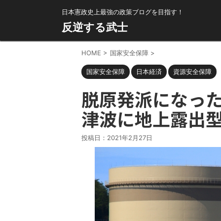
日本憲政史上最強の政策ブログを目指す！
反逆する武士
HOME
>
国家安全保障
>
国家安全保障
日本経済
資源安全保障
脱原発派になっ
津波に地上露出
投稿日：
2021年2月27日