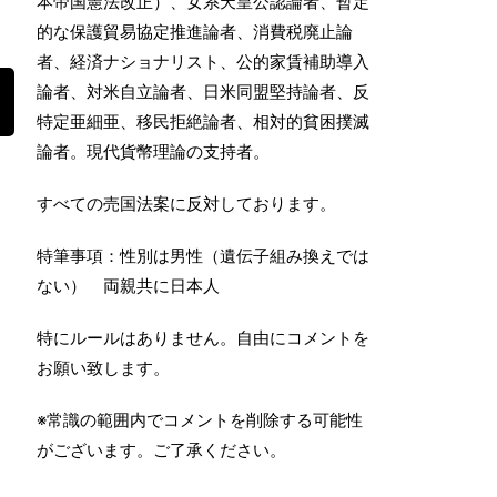
本帝国憲法改正）、女系天皇公認論者、暫定
的な保護貿易協定推進論者、消費税廃止論
者、経済ナショナリスト、公的家賃補助導入
論者、対米自立論者、日米同盟堅持論者、反
特定亜細亜、移民拒絶論者、相対的貧困撲滅
論者。現代貨幣理論の支持者。
すべての売国法案に反対しております。
特筆事項：性別は男性（遺伝子組み換えでは
ない） 両親共に日本人
特にルールはありません。自由にコメントを
お願い致します。
※常識の範囲内でコメントを削除する可能性
がございます。ご了承ください。