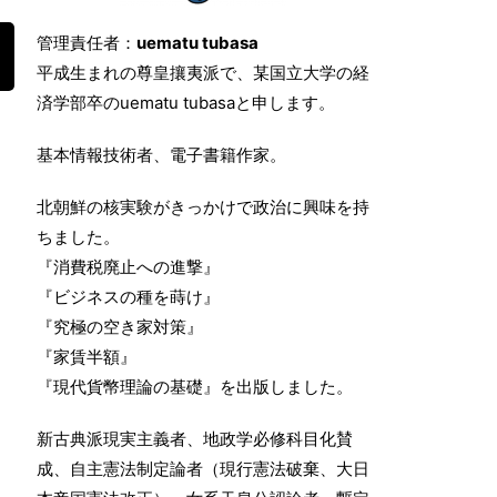
管理責任者：
uematu tubasa
平成生まれの尊皇攘夷派で、某国立大学の経
済学部卒のuematu tubasaと申します。
基本情報技術者、電子書籍作家。
北朝鮮の核実験がきっかけで政治に興味を持
ちました。
『消費税廃止への進撃』
『ビジネスの種を蒔け』
『究極の空き家対策』
『家賃半額』
『現代貨幣理論の基礎』を出版しました。
新古典派現実主義者、地政学必修科目化賛
成、自主憲法制定論者（現行憲法破棄、大日