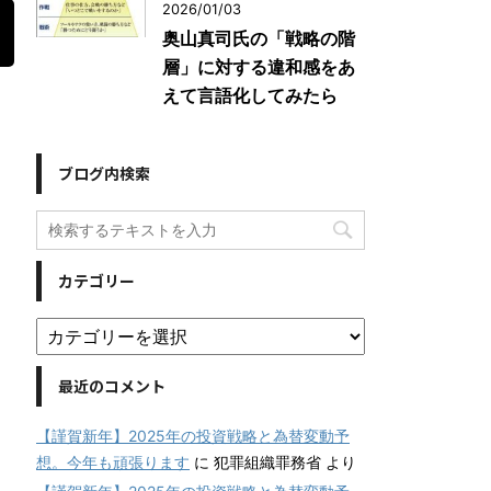
2026/01/03
奥山真司氏の「戦略の階
層」に対する違和感をあ
えて言語化してみたら
ブログ内検索
カテゴリー
最近のコメント
【謹賀新年】2025年の投資戦略と為替変動予
想。今年も頑張ります
に
犯罪組織罪務省
より