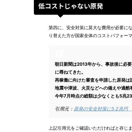
低コストじゃない原発
第四に、安全対策に莫大な費用が必要に
り替えた方が国家全体のコストパフォー
朝日新聞は2013年から、事故後に必
に尋ねてきた。
再稼働に向けた審査を申請した原発は計
地震や津波、火災などへの備えや過酷
今年7月時点の総額は少なくとも5兆23
引用元：
原発の安全対策に5.2兆円
上記引用元をご確認いただければと存じ