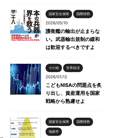
国家安全保障
国際情勢
2026/05/10
護衛艦の輸出が止まらな
い。武器輸出規制の緩和
は歓迎するべきですよ
その他
世界経済
2026/01/12
こどもNISAの問題点を炙
り出し、資産運用を国家
戦略から熟慮せよ
国家安全保障
国際情勢
地政学