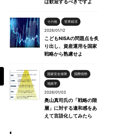
は歓迎するべきですよ
その他
世界経済
2026/01/12
こどもNISAの問題点を炙
り出し、資産運用を国家
戦略から熟慮せよ
国家安全保障
国際情勢
地政学
2026/01/03
奥山真司氏の「戦略の階
層」に対する違和感をあ
えて言語化してみたら