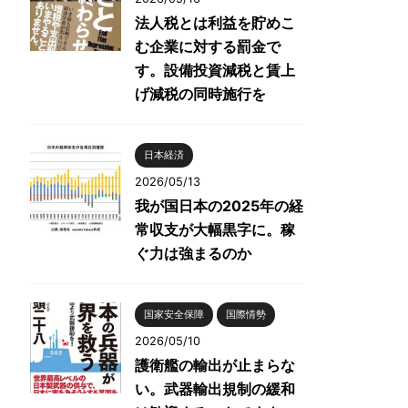
法人税とは利益を貯めこ
む企業に対する罰金で
す。設備投資減税と賃上
げ減税の同時施行を
日本経済
2026/05/13
我が国日本の2025年の経
常収支が大幅黒字に。稼
ぐ力は強まるのか
国家安全保障
国際情勢
2026/05/10
護衛艦の輸出が止まらな
い。武器輸出規制の緩和