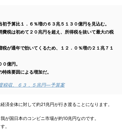
当初予算比１．６％増の６３兆５１３０億円を見込む。
消費税は初めて２０兆円を超え、所得税を抜いて最大の税
増税が通年で効いてくるため、１２．０％増の２１兆７１
００億円。
の特殊要因による増加だ。
度税収、６３．５兆円―予算案
経済全体に対して約21兆円が行き渡ることになります。
我が国日本のコンビニ市場が約10兆円なのです。
ます。