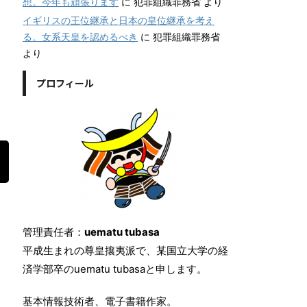
想。今年も頑張ります
に
犯罪組織罪務省
より
イギリスの王位継承と日本の皇位継承を考え
る。女系天皇を認めるべき
に
犯罪組織罪務省
より
プロフィール
管理責任者：
uematu tubasa
平成生まれの尊皇攘夷派で、某国立大学の経
済学部卒のuematu tubasaと申します。
基本情報技術者、電子書籍作家。