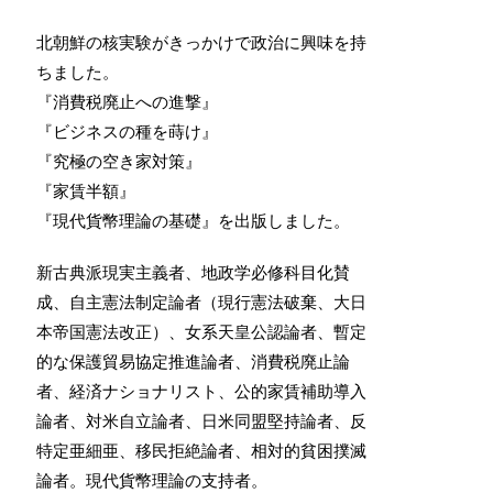
北朝鮮の核実験がきっかけで政治に興味を持
ちました。
『消費税廃止への進撃』
『ビジネスの種を蒔け』
『究極の空き家対策』
『家賃半額』
『現代貨幣理論の基礎』を出版しました。
新古典派現実主義者、地政学必修科目化賛
成、自主憲法制定論者（現行憲法破棄、大日
本帝国憲法改正）、女系天皇公認論者、暫定
的な保護貿易協定推進論者、消費税廃止論
者、経済ナショナリスト、公的家賃補助導入
論者、対米自立論者、日米同盟堅持論者、反
特定亜細亜、移民拒絶論者、相対的貧困撲滅
論者。現代貨幣理論の支持者。