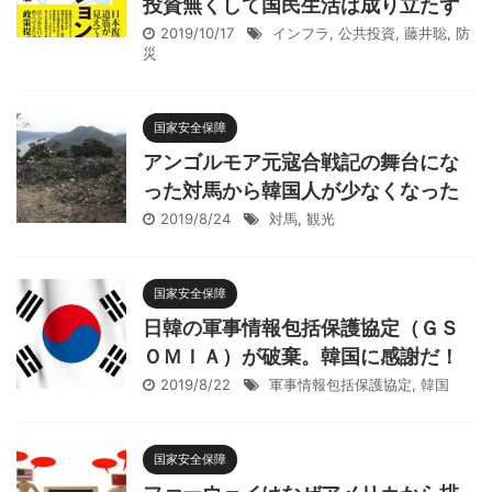
投資無くして国民生活は成り立たず
2019/10/17
インフラ
,
公共投資
,
藤井聡
,
防
災
国家安全保障
アンゴルモア元寇合戦記の舞台にな
った対馬から韓国人が少なくなった
2019/8/24
対馬
,
観光
国家安全保障
日韓の軍事情報包括保護協定（ＧＳ
ＯＭＩＡ）が破棄。韓国に感謝だ！
2019/8/22
軍事情報包括保護協定
,
韓国
国家安全保障