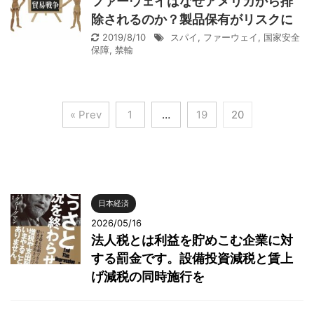
ファーウェイはなぜアメリカから排
除されるのか？製品保有がリスクに
2019/8/10
スパイ
,
ファーウェイ
,
国家安全
保障
,
禁輸
« Prev
1
…
19
20
日本経済
2026/05/16
法人税とは利益を貯めこむ企業に対
する罰金です。設備投資減税と賃上
げ減税の同時施行を