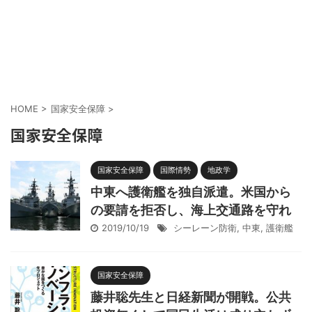
HOME
>
国家安全保障
>
国家安全保障
国家安全保障
国際情勢
地政学
中東へ護衛艦を独自派遣。米国から
の要請を拒否し、海上交通路を守れ
2019/10/19
シーレーン防衛
,
中東
,
護衛艦
国家安全保障
藤井聡先生と日経新聞が開戦。公共