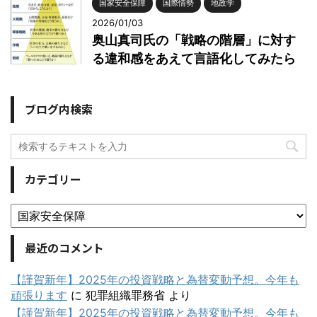
国家安全保障
国際情勢
地政学
2026/01/03
奥山真司氏の「戦略の階層」に対す
る違和感をあえて言語化してみたら
ブログ内検索
カテゴリー
最近のコメント
【謹賀新年】2025年の投資戦略と為替変動予想。今年も
頑張ります
に
犯罪組織罪務省
より
【謹賀新年】2025年の投資戦略と為替変動予想。今年も