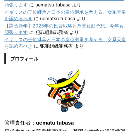
頑張ります
に
uematsu tubasa
より
イギリスの王位継承と日本の皇位継承を考える。女系天皇
を認めるべき
に
uematsu tubasa
より
【謹賀新年】2025年の投資戦略と為替変動予想。今年も
頑張ります
に
犯罪組織罪務省
より
イギリスの王位継承と日本の皇位継承を考える。女系天皇
を認めるべき
に
犯罪組織罪務省
より
プロフィール
管理責任者：
uematu tubasa