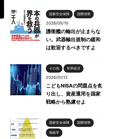
国家安全保障
国際情勢
2026/05/10
護衛艦の輸出が止まらな
い。武器輸出規制の緩和
は歓迎するべきですよ
その他
世界経済
2026/01/12
こどもNISAの問題点を炙
り出し、資産運用を国家
戦略から熟慮せよ
国家安全保障
国際情勢
地政学