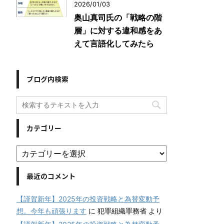
2026/01/03
奥山真司氏の「戦略の階
層」に対する違和感をあ
えて言語化してみたら
ブログ内検索
カテゴリー
最近のコメント
【謹賀新年】2025年の投資戦略と為替変動予
想。今年も頑張ります
に
犯罪組織罪務省
より