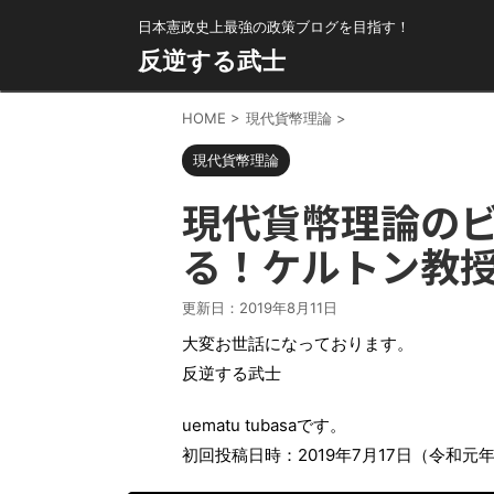
日本憲政史上最強の政策ブログを目指す！
反逆する武士
HOME
>
現代貨幣理論
>
現代貨幣理論
現代貨幣理論の
る！ケルトン教
更新日：
2019年8月11日
大変お世話になっております。
反逆する武士
uematu tubasaです。
初回投稿日時：2019年7月17日（令和元年