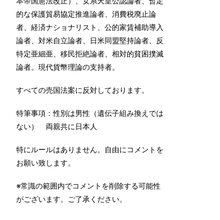
本帝国憲法改正）、女系天皇公認論者、暫定
的な保護貿易協定推進論者、消費税廃止論
者、経済ナショナリスト、公的家賃補助導入
論者、対米自立論者、日米同盟堅持論者、反
特定亜細亜、移民拒絶論者、相対的貧困撲滅
論者。現代貨幣理論の支持者。
すべての売国法案に反対しております。
特筆事項：性別は男性（遺伝子組み換えでは
ない） 両親共に日本人
特にルールはありません。自由にコメントを
お願い致します。
※常識の範囲内でコメントを削除する可能性
がございます。ご了承ください。