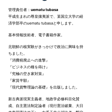
管理責任者：
uematu tubasa
平成生まれの尊皇攘夷派で、某国立大学の経
済学部卒のuematu tubasaと申します。
基本情報技術者、電子書籍作家。
北朝鮮の核実験がきっかけで政治に興味を持
ちました。
『消費税廃止への進撃』
『ビジネスの種を蒔け』
『究極の空き家対策』
『家賃半額』
『現代貨幣理論の基礎』を出版しました。
新古典派現実主義者、地政学必修科目化賛
成、自主憲法制定論者（現行憲法破棄、大日