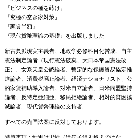
『ビジネスの種を蒔け』
『究極の空き家対策』
『家賃半額』
『現代貨幣理論の基礎』を出版しました。
新古典派現実主義者、地政学必修科目化賛成、自主
憲法制定論者（現行憲法破棄、大日本帝国憲法改
正）、女系天皇公認論者、暫定的な保護貿易協定推
進論者、消費税廃止論者、経済ナショナリスト、公
的家賃補助導入論者、対米自立論者、日米同盟堅持
論者、反特定亜細亜、移民拒絶論者、相対的貧困撲
滅論者。現代貨幣理論の支持者。
すべての売国法案に反対しております。
特筆事項：性別は男性（遺伝子組み換えではな