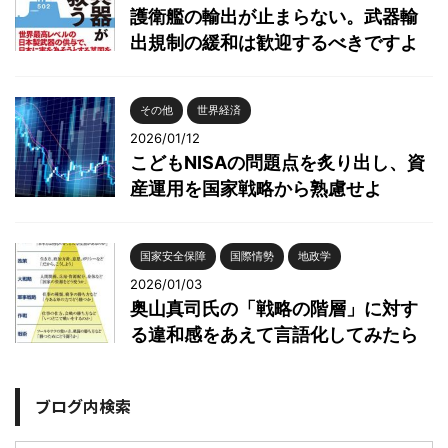
護衛艦の輸出が止まらない。武器輸
出規制の緩和は歓迎するべきですよ
その他
世界経済
2026/01/12
こどもNISAの問題点を炙り出し、資
産運用を国家戦略から熟慮せよ
国家安全保障
国際情勢
地政学
2026/01/03
奥山真司氏の「戦略の階層」に対す
る違和感をあえて言語化してみたら
ブログ内検索