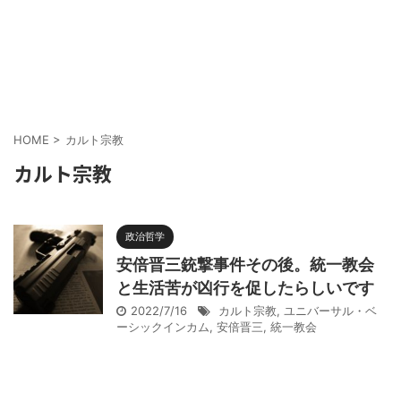
HOME
>
カルト宗教
カルト宗教
政治哲学
安倍晋三銃撃事件その後。統一教会
と生活苦が凶行を促したらしいです
2022/7/16
カルト宗教
,
ユニバーサル・ベ
ーシックインカム
,
安倍晋三
,
統一教会