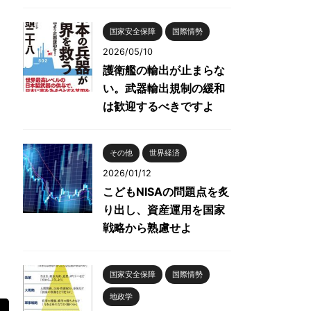
国家安全保障
国際情勢
2026/05/10
護衛艦の輸出が止まらな
い。武器輸出規制の緩和
は歓迎するべきですよ
その他
世界経済
2026/01/12
こどもNISAの問題点を炙
り出し、資産運用を国家
戦略から熟慮せよ
国家安全保障
国際情勢
地政学