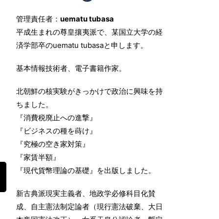
管理責任者：
uematu tubasa
平成生まれの尊皇攘夷派で、某国立大学の経
済学部卒のuematu tubasaと申します。
基本情報技術者、電子書籍作家。
北朝鮮の核実験がきっかけで政治に興味を持
ちました。
『消費税廃止への進撃』
『ビジネスの種を蒔け』
『究極の空き家対策』
『家賃半額』
『現代貨幣理論の基礎』を出版しました。
新古典派現実主義者、地政学必修科目化賛
成、自主憲法制定論者（現行憲法破棄、大日