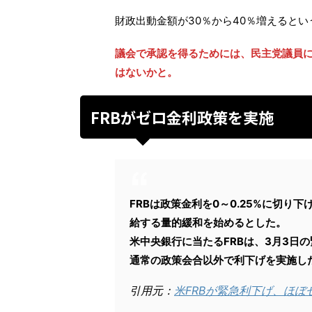
財政出動金額が30％から40％増えると
議会で承認を得るためには、民主党議員
はないかと。
FRBがゼロ金利政策を実施
FRBは政策金利を0～0.25%に切
給する量的緩和を始めるとした。
米中央銀行に当たるFRBは、3月3日
通常の政策会合以外で利下げを実施した
引用元：
米FRBが緊急利下げ、ほ