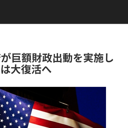
府が巨額財政出動を実施し
済は大復活へ