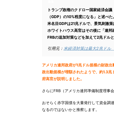
トランプ政権のクドロー国家経済会議（
（GDP）の10%程度になる」と述べた
米名目GDPは21兆ドルで、景気刺激
ホワイトハウス高官はその後に「連邦政府
FRBの追加対策などを加えて2兆ドル
引用元：
米経済対策は最大2兆ドル
アメリカ連邦政府が1兆ドル規模の財政出
政出動規模が増額されたようで、約1.3兆
府高官が説明しました。
さらにFRB（アメリカ連邦準備制度理事
おそらく赤字国債を大量発行して資金調達
なるのではないかと推察します。