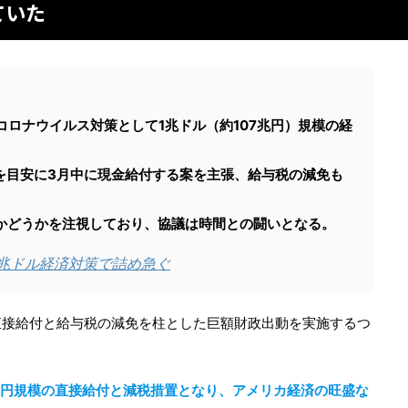
ていた
コロナウイルス対策として1兆ドル（約107兆円）規模の経
ルを目安に3月中に現金給付する案を主張、給与税の減免も
かどうかを注視しており、協議は時間との闘いとなる。
1兆ドル経済対策で詰め急ぐ
直接給付と給与税の減免を柱とした巨額財政出動を実施するつ
7兆円規模の直接給付と減税措置となり、アメリカ経済の旺盛な