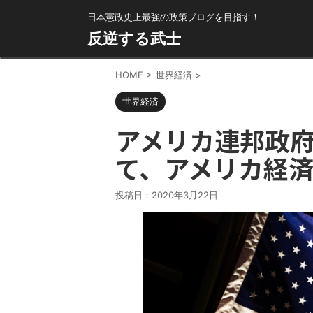
日本憲政史上最強の政策ブログを目指す！
反逆する武士
HOME
>
世界経済
>
世界経済
アメリカ連邦政
て、アメリカ経
投稿日：
2020年3月22日