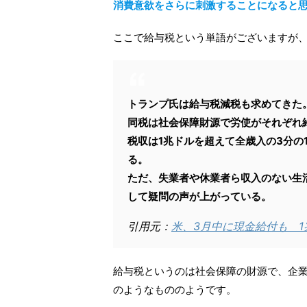
消費意欲をさらに刺激することになると
ここで給与税という単語がございますが
トランプ氏は給与税減税も求めてきた
同税は社会保障財源で労使がそれぞれ給
税収は1兆ドルを超えて全歳入の3分の
る。
ただ、失業者や休業者ら収入のない生
して疑問の声が上がっている。
引用元：
米、3月中に現金給付も 
給与税というのは社会保障の財源で、企
のようなもののようです。