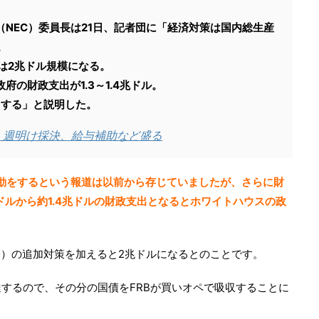
NEC）委員長は21日、記者団に「経済対策は国内総生産
。
策は2兆ドル規模になる。
の財政支出が1.3～1.4兆ドル。
とする」と説明した。
 週明け採決、給与補助など盛る
動をするという報道は以前から存じていましたが、さらに財
ドルから約1.4兆ドルの財政支出となるとホワイトハウスの政
会）の追加対策を加えると2兆ドルになるとのことです。
するので、その分の国債をFRBが買いオペで吸収することに