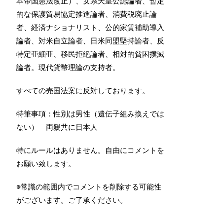
本帝国憲法改正）、女系天皇公認論者、暫定
的な保護貿易協定推進論者、消費税廃止論
者、経済ナショナリスト、公的家賃補助導入
論者、対米自立論者、日米同盟堅持論者、反
特定亜細亜、移民拒絶論者、相対的貧困撲滅
論者。現代貨幣理論の支持者。
すべての売国法案に反対しております。
特筆事項：性別は男性（遺伝子組み換えでは
ない） 両親共に日本人
特にルールはありません。自由にコメントを
お願い致します。
※常識の範囲内でコメントを削除する可能性
がございます。ご了承ください。