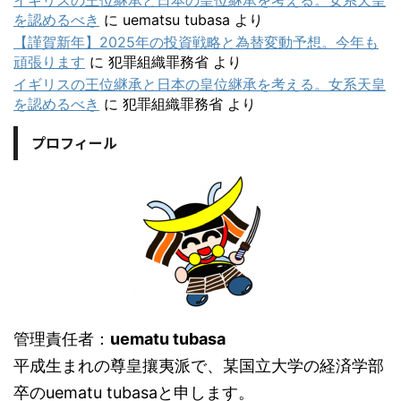
を認めるべき
に
uematsu tubasa
より
【謹賀新年】2025年の投資戦略と為替変動予想。今年も
頑張ります
に
犯罪組織罪務省
より
イギリスの王位継承と日本の皇位継承を考える。女系天皇
を認めるべき
に
犯罪組織罪務省
より
プロフィール
管理責任者：
uematu tubasa
平成生まれの尊皇攘夷派で、某国立大学の経済学部
卒のuematu tubasaと申します。