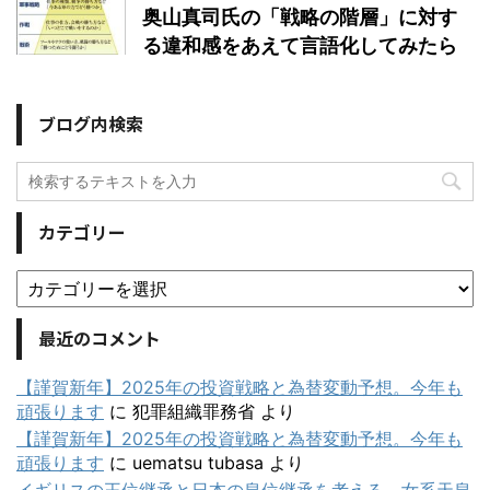
奥山真司氏の「戦略の階層」に対す
る違和感をあえて言語化してみたら
ブログ内検索
カテゴリー
最近のコメント
【謹賀新年】2025年の投資戦略と為替変動予想。今年も
頑張ります
に
犯罪組織罪務省
より
【謹賀新年】2025年の投資戦略と為替変動予想。今年も
頑張ります
に
uematsu tubasa
より
イギリスの王位継承と日本の皇位継承を考える。女系天皇