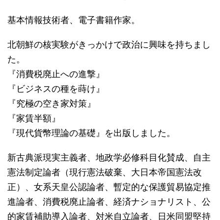
基本情報技術者、電子書籍作家。
北朝鮮の核実験がきっかけで政治に興味を持ちまし
た。
『消費税廃止への進撃』
『ビジネスの種を蒔け』
『究極の空き家対策』
『家賃半額』
『現代貨幣理論の基礎』を出版しました。
新古典派現実主義者、地政学必修科目化賛成、自主
憲法制定論者（現行憲法破棄、大日本帝国憲法改
正）、女系天皇公認論者、暫定的な保護貿易協定推
進論者、消費税廃止論者、経済ナショナリスト、公
的家賃補助導入論者、対米自立論者、日米同盟堅持