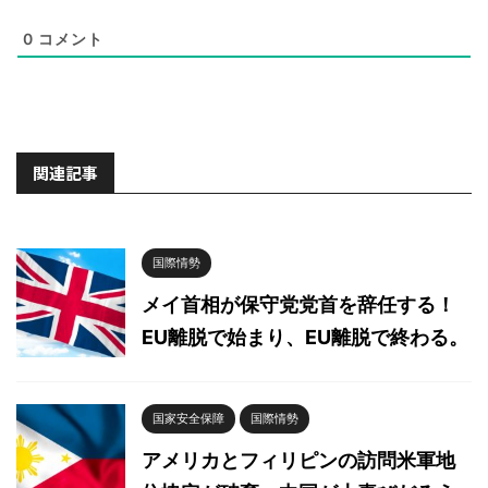
0
コメント
関連記事
国際情勢
メイ首相が保守党党首を辞任する！
EU離脱で始まり、EU離脱で終わる。
国家安全保障
国際情勢
アメリカとフィリピンの訪問米軍地