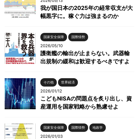
2026/05/13
我が国日本の2025年の経常収支が大
幅黒字に。稼ぐ力は強まるのか
国家安全保障
国際情勢
2026/05/10
護衛艦の輸出が止まらない。武器輸
出規制の緩和は歓迎するべきですよ
その他
世界経済
2026/01/12
こどもNISAの問題点を炙り出し、資
産運用を国家戦略から熟慮せよ
国家安全保障
国際情勢
地政学
2026/01/03