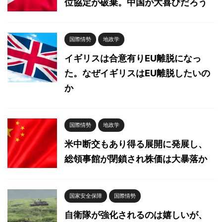
位協定が破棄。中国が大喜びだろう
国際情勢
地政学
イギリスは合意有りEU離脱になっ
た。なぜイギリスはEU離脱したいの
か
国際情勢
地政学
米中断交もあり得る展開に発展し、
総領事館が閉鎖され株価は大暴落か
国家安全保障
国際情勢
自衛隊が強化されるのは嬉しいが、