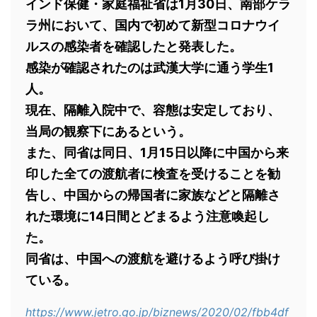
インド保健・家庭福祉省は1月30日、南部ケラ
ラ州において、国内で初めて新型コロナウイ
ルスの感染者を確認したと発表した。
感染が確認されたのは武漢大学に通う学生1
人。
現在、隔離入院中で、容態は安定しており、
当局の観察下にあるという。
また、同省は同日、1月15日以降に中国から来
印した全ての渡航者に検査を受けることを勧
告し、中国からの帰国者に家族などと隔離さ
れた環境に14日間とどまるよう注意喚起し
た。
同省は、中国への渡航を避けるよう呼び掛け
ている。
https://www.jetro.go.jp/biznews/2020/02/fbb4df