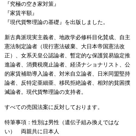
『究極の空き家対策』
『家賃半額』
『現代貨幣理論の基礎』を出版しました。
新古典派現実主義者、地政学必修科目化賛成、自主
憲法制定論者（現行憲法破棄、大日本帝国憲法改
正）、女系天皇公認論者、暫定的な保護貿易協定推
進論者、消費税廃止論者、経済ナショナリスト、公
的家賃補助導入論者、対米自立論者、日米同盟堅持
論者、反特定亜細亜、移民拒絶論者、相対的貧困撲
滅論者。現代貨幣理論の支持者。
すべての売国法案に反対しております。
特筆事項：性別は男性（遺伝子組み換えではな
い） 両親共に日本人