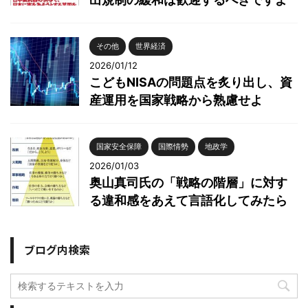
その他
世界経済
2026/01/12
こどもNISAの問題点を炙り出し、資
産運用を国家戦略から熟慮せよ
国家安全保障
国際情勢
地政学
2026/01/03
奥山真司氏の「戦略の階層」に対す
る違和感をあえて言語化してみたら
ブログ内検索