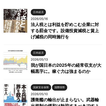
日本経済
2026/05/16
法人税とは利益を貯めこむ企業に対
する罰金です。設備投資減税と賃上
げ減税の同時施行を
日本経済
2026/05/13
我が国日本の2025年の経常収支が大
幅黒字に。稼ぐ力は強まるのか
国家安全保障
国際情勢
2026/05/10
護衛艦の輸出が止まらない。武器輸
出規制の緩和は歓迎するべきですよ