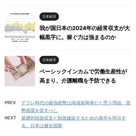
日本経済
我が国日本の2024年の経常収支が大
幅黒字に。稼ぐ力は強まるのか
日本経済
ベーシックインカムで労働生産性が
高まり、介護離職を予防できる
PREV
デフレ時代の最強紙幣は地域振興券だと思う理由。貨
幣循環を促すべし
NEXT
基礎的財政収支と財政破綻するための条件を明示す
る。日本は健全国家