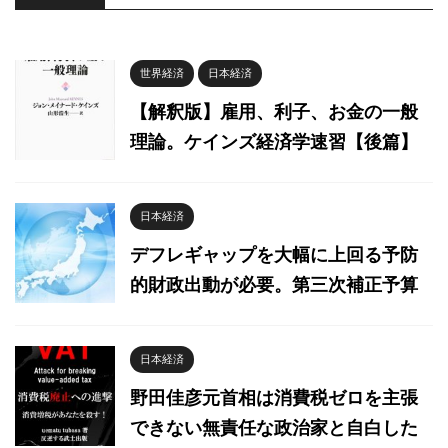
世界経済
日本経済
【解釈版】雇用、利子、お金の一般
理論。ケインズ経済学速習【後篇】
日本経済
デフレギャップを大幅に上回る予防
的財政出動が必要。第三次補正予算
日本経済
野田佳彦元首相は消費税ゼロを主張
できない無責任な政治家と自白した