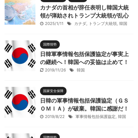
カナダの首相が辞任表明し韓国大統
領が弾劾されトランプ大統領が乱心
2025/1/11
カナダ
,
トランプ大統領
,
韓国
国際情勢
日韓軍事情報包括保護協定が事実上
の継続へ！韓国への妥協は止めて！
2019/11/26
韓国
国家安全保障
日韓の軍事情報包括保護協定（ＧＳ
ＯＭＩＡ）が破棄。韓国に感謝だ！
2019/8/22
軍事情報包括保護協定
,
韓国
国際情勢