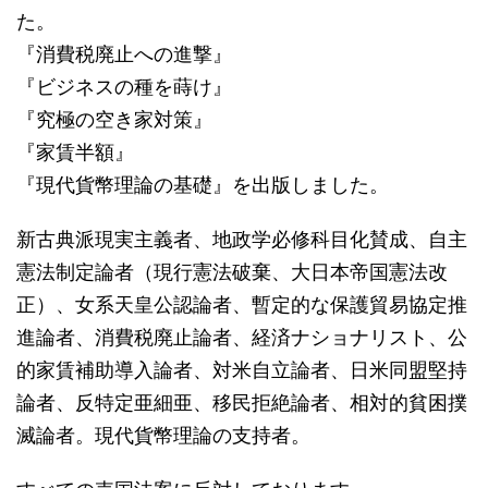
た。
『消費税廃止への進撃』
『ビジネスの種を蒔け』
『究極の空き家対策』
『家賃半額』
『現代貨幣理論の基礎』を出版しました。
新古典派現実主義者、地政学必修科目化賛成、自主
憲法制定論者（現行憲法破棄、大日本帝国憲法改
正）、女系天皇公認論者、暫定的な保護貿易協定推
進論者、消費税廃止論者、経済ナショナリスト、公
的家賃補助導入論者、対米自立論者、日米同盟堅持
論者、反特定亜細亜、移民拒絶論者、相対的貧困撲
滅論者。現代貨幣理論の支持者。