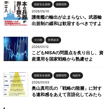
国家安全保障
国際情勢
2026/05/10
護衛艦の輸出が止まらない。武器輸
出規制の緩和は歓迎するべきですよ
その他
世界経済
2026/01/12
こどもNISAの問題点を炙り出し、資
産運用を国家戦略から熟慮せよ
国家安全保障
国際情勢
地政学
2026/01/03
奥山真司氏の「戦略の階層」に対す
る違和感をあえて言語化してみたら