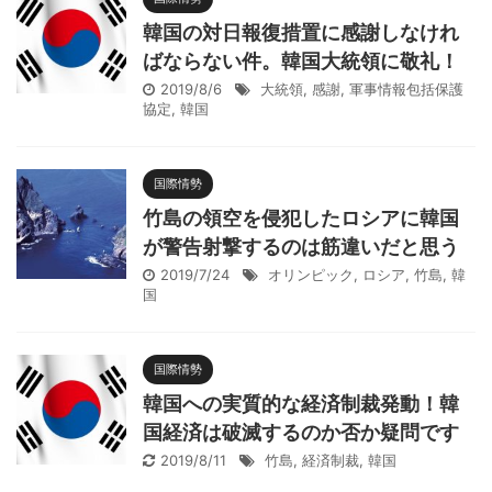
韓国の対日報復措置に感謝しなけれ
ばならない件。韓国大統領に敬礼！
2019/8/6
大統領
,
感謝
,
軍事情報包括保護
協定
,
韓国
国際情勢
竹島の領空を侵犯したロシアに韓国
が警告射撃するのは筋違いだと思う
2019/7/24
オリンピック
,
ロシア
,
竹島
,
韓
国
国際情勢
韓国への実質的な経済制裁発動！韓
国経済は破滅するのか否か疑問です
2019/8/11
竹島
,
経済制裁
,
韓国