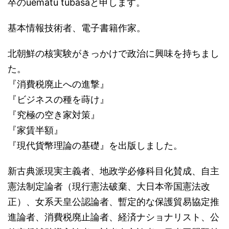
卒のuematu tubasaと申します。
基本情報技術者、電子書籍作家。
北朝鮮の核実験がきっかけで政治に興味を持ちまし
た。
『消費税廃止への進撃』
『ビジネスの種を蒔け』
『究極の空き家対策』
『家賃半額』
『現代貨幣理論の基礎』を出版しました。
新古典派現実主義者、地政学必修科目化賛成、自主
憲法制定論者（現行憲法破棄、大日本帝国憲法改
正）、女系天皇公認論者、暫定的な保護貿易協定推
進論者、消費税廃止論者、経済ナショナリスト、公