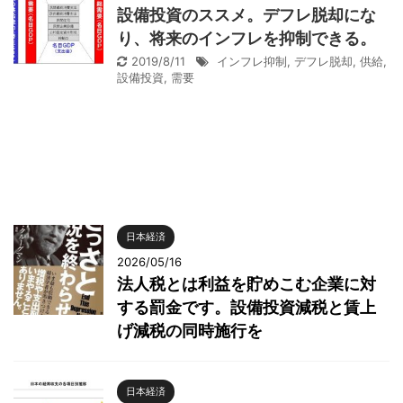
設備投資のススメ。デフレ脱却にな
り、将来のインフレを抑制できる。
2019/8/11
インフレ抑制
,
デフレ脱却
,
供給
,
設備投資
,
需要
日本経済
2026/05/16
法人税とは利益を貯めこむ企業に対
する罰金です。設備投資減税と賃上
げ減税の同時施行を
日本経済