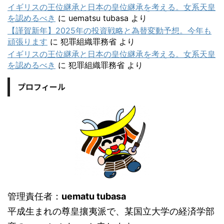
イギリスの王位継承と日本の皇位継承を考える。女系天皇
を認めるべき
に
uematsu tubasa
より
【謹賀新年】2025年の投資戦略と為替変動予想。今年も
頑張ります
に
犯罪組織罪務省
より
イギリスの王位継承と日本の皇位継承を考える。女系天皇
を認めるべき
に
犯罪組織罪務省
より
プロフィール
管理責任者：
uematu tubasa
平成生まれの尊皇攘夷派で、某国立大学の経済学部