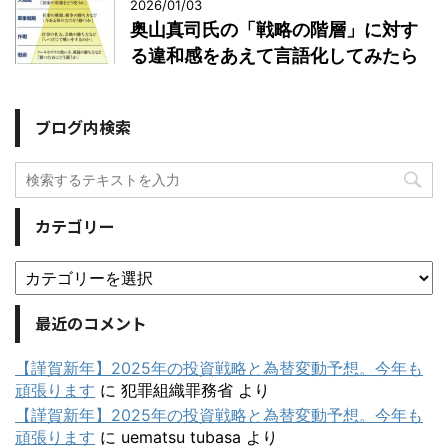
2026/01/03
奥山真司氏の「戦略の階層」に対す
る違和感をあえて言語化してみたら
ブログ内検索
カテゴリー
最近のコメント
【謹賀新年】2025年の投資戦略と為替変動予想。今年も
頑張ります
に
犯罪組織罪務省
より
【謹賀新年】2025年の投資戦略と為替変動予想。今年も
頑張ります
に
uematsu tubasa
より