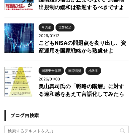
出規制の緩和は歓迎するべきですよ
その他
世界経済
2026/01/12
こどもNISAの問題点を炙り出し、資
産運用を国家戦略から熟慮せよ
国家安全保障
国際情勢
地政学
2026/01/03
奥山真司氏の「戦略の階層」に対す
る違和感をあえて言語化してみたら
ブログ内検索