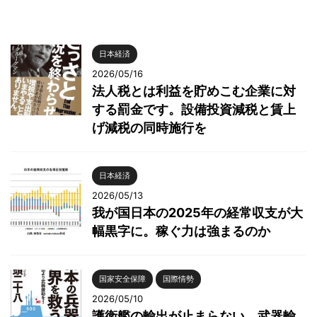
日本経済
2026/05/16
法人税とは利益を貯めこむ企業に対
する罰金です。設備投資減税と賃上
げ減税の同時施行を
日本経済
2026/05/13
我が国日本の2025年の経常収支が大
幅黒字に。稼ぐ力は強まるのか
国家安全保障
国際情勢
2026/05/10
護衛艦の輸出が止まらない。武器輸