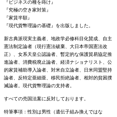
『ビジネスの種を蒔け』
『究極の空き家対策』
『家賃半額』
『現代貨幣理論の基礎』を出版しました。
新古典派現実主義者、地政学必修科目化賛成、自主
憲法制定論者（現行憲法破棄、大日本帝国憲法改
正）、女系天皇公認論者、暫定的な保護貿易協定推
進論者、消費税廃止論者、経済ナショナリスト、公
的家賃補助導入論者、対米自立論者、日米同盟堅持
論者、反特定亜細亜、移民拒絶論者、相対的貧困撲
滅論者。現代貨幣理論の支持者。
すべての売国法案に反対しております。
特筆事項：性別は男性（遺伝子組み換えではな