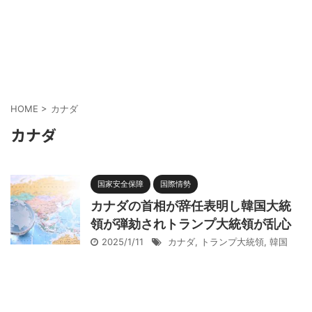
HOME
>
カナダ
カナダ
国家安全保障
国際情勢
カナダの首相が辞任表明し韓国大統
領が弾劾されトランプ大統領が乱心
2025/1/11
カナダ
,
トランプ大統領
,
韓国