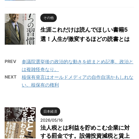
その他
生涯これだけは読んでほしい書籍5
選！人生が激変するほどの読書とは
PREV
参議院選挙後の政治的な動きを総まとめ記事。政治と
は複雑怪奇なり。
NEXT
核保有発言はオールドメディアの自作自演かもしれな
い。核保有の権利
日本経済
2026/05/16
法人税とは利益を貯めこむ企業に対
する罰金です。設備投資減税と賃上