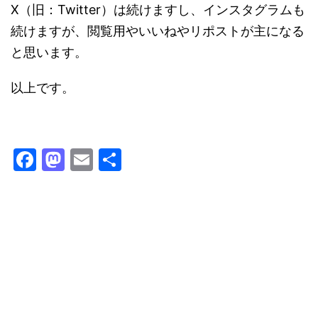
X（旧：Twitter）は続けますし、インスタグラムも
続けますが、閲覧用やいいねやリポストが主になる
と思います。
以上です。
F
M
E
共
a
a
m
有
c
st
ai
e
o
l
b
d
o
o
o
n