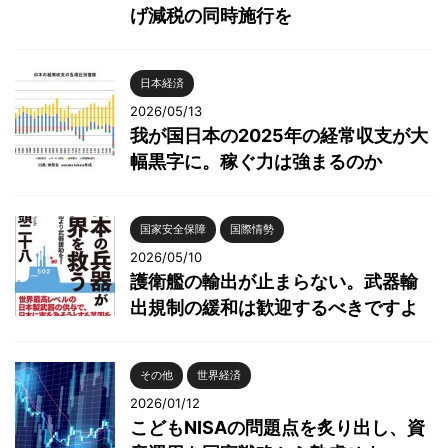
げ減税の同時施行を
日本経済
2026/05/13
我が国日本の2025年の経常収支が大
幅黒字に。稼ぐ力は強まるのか
国家安全保障
国際情勢
2026/05/10
護衛艦の輸出が止まらない。武器輸
出規制の緩和は歓迎するべきですよ
その他
世界経済
2026/01/12
こどもNISAの問題点を炙り出し、資