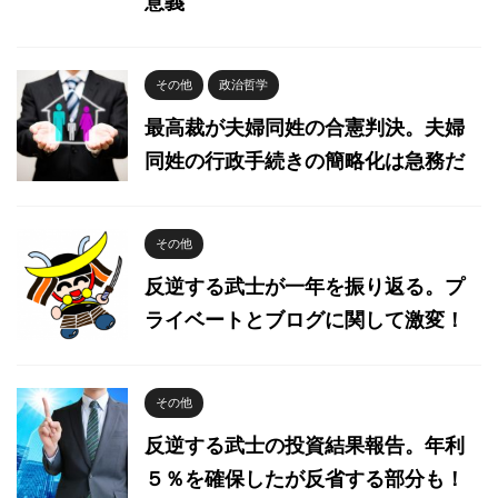
意義
その他
政治哲学
最高裁が夫婦同姓の合憲判決。夫婦
同姓の行政手続きの簡略化は急務だ
その他
反逆する武士が一年を振り返る。プ
ライベートとブログに関して激変！
その他
反逆する武士の投資結果報告。年利
５％を確保したが反省する部分も！