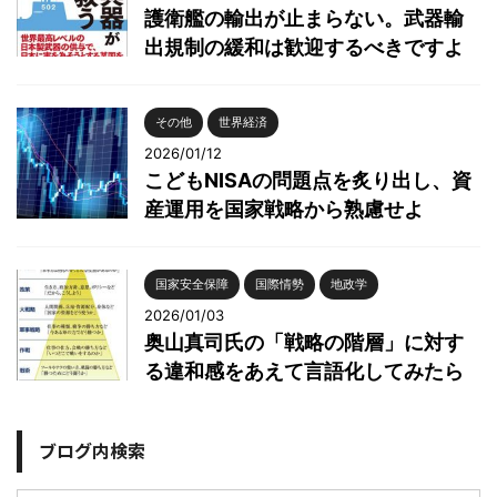
護衛艦の輸出が止まらない。武器輸
出規制の緩和は歓迎するべきですよ
その他
世界経済
2026/01/12
こどもNISAの問題点を炙り出し、資
産運用を国家戦略から熟慮せよ
国家安全保障
国際情勢
地政学
2026/01/03
奥山真司氏の「戦略の階層」に対す
る違和感をあえて言語化してみたら
ブログ内検索