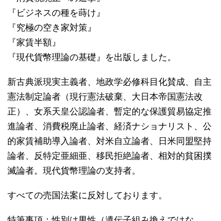
『ビジネスの種を蒔け』
『究極の空き家対策』
『家賃半額』
『現代貨幣理論の基礎』を出版しました。
新古典派現実主義者、地政学必修科目化賛成、自主
憲法制定論者（現行憲法破棄、大日本帝国憲法改
正）、女系天皇公認論者、暫定的な保護貿易協定推
進論者、消費税廃止論者、経済ナショナリスト、公
的家賃補助導入論者、対米自立論者、日米同盟堅持
論者、反特定亜細亜、移民拒絶論者、相対的貧困撲
滅論者。現代貨幣理論の支持者。
すべての売国法案に反対しております。
特筆事項：性別は男性（遺伝子組み換えではな