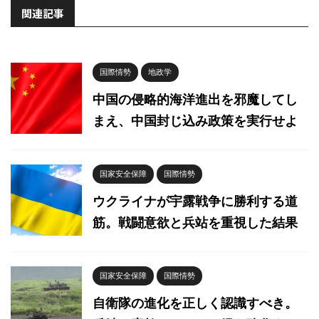
関連記事
国際情勢
地政学
中国の侵略的海洋進出を邪魔してし
まえ、中国封じ込み政策を実行せよ
国家安全保障
国際情勢
ウクライナが宇露戦争に勝利する道
筋。戦闘意欲と兵站を重視した結果
国家安全保障
国際情勢
自衛隊の進化を正しく認識すべき。