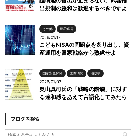
護衛艦の輸出が止まらない。武器輸
出規制の緩和は歓迎するべきですよ
その他
世界経済
2026/01/12
こどもNISAの問題点を炙り出し、資
産運用を国家戦略から熟慮せよ
国家安全保障
国際情勢
地政学
2026/01/03
奥山真司氏の「戦略の階層」に対す
る違和感をあえて言語化してみたら
ブログ内検索