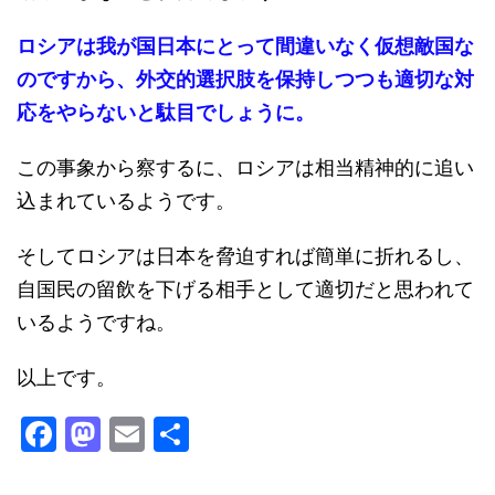
ロシアは我が国日本にとって間違いなく仮想敵国な
のですから、外交的選択肢を保持しつつも適切な対
応をやらないと駄目でしょうに。
この事象から察するに、ロシアは相当精神的に追い
込まれているようです。
そしてロシアは日本を脅迫すれば簡単に折れるし、
自国民の留飲を下げる相手として適切だと思われて
いるようですね。
以上です。
F
M
E
共
a
a
m
有