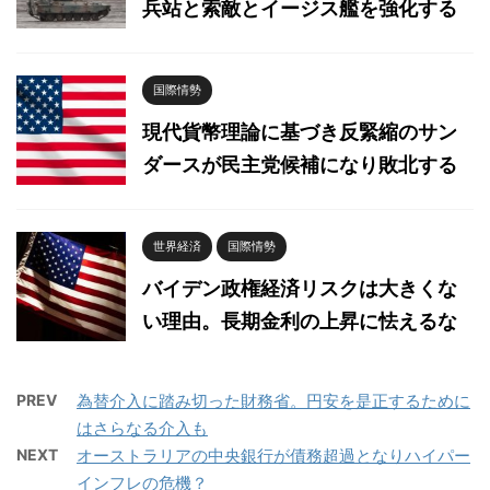
兵站と索敵とイージス艦を強化する
国際情勢
現代貨幣理論に基づき反緊縮のサン
ダースが民主党候補になり敗北する
世界経済
国際情勢
バイデン政権経済リスクは大きくな
い理由。長期金利の上昇に怯えるな
PREV
為替介入に踏み切った財務省。円安を是正するために
はさらなる介入も
NEXT
オーストラリアの中央銀行が債務超過となりハイパー
インフレの危機？