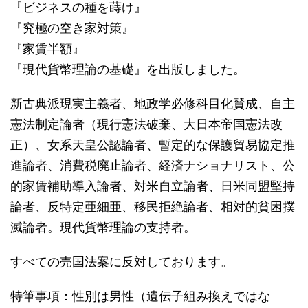
『ビジネスの種を蒔け』
『究極の空き家対策』
『家賃半額』
『現代貨幣理論の基礎』を出版しました。
新古典派現実主義者、地政学必修科目化賛成、自主
憲法制定論者（現行憲法破棄、大日本帝国憲法改
正）、女系天皇公認論者、暫定的な保護貿易協定推
進論者、消費税廃止論者、経済ナショナリスト、公
的家賃補助導入論者、対米自立論者、日米同盟堅持
論者、反特定亜細亜、移民拒絶論者、相対的貧困撲
滅論者。現代貨幣理論の支持者。
すべての売国法案に反対しております。
特筆事項：性別は男性（遺伝子組み換えではな