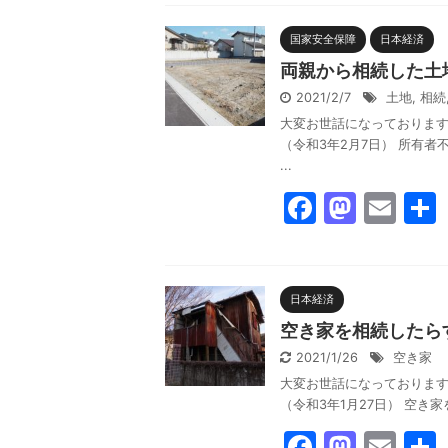
c
st
ai
e
o
l
国家安全保障
日本経済
b
d
両親から相続した土
o
o
2021/2/7
土地
,
相続
大変お世話になっております。反
o
n
（令和3年2月7日） 所有
k
...
F
M
E
a
a
m
c
st
ai
e
o
l
日本経済
b
d
空き家を相続したら
o
o
2021/1/26
空き家
大変お世話になっております。反
o
n
（令和3年1月27日） 空き
k
F
M
E