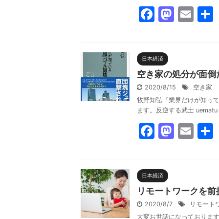
k
F
M
E
a
a
m
c
st
ai
e
o
l
日本経済
b
d
空き家の処分が面倒
o
o
2020/8/15
空き家
牧野知弘『業界だけが知って
o
n
ます。反逆する武士 uematu 
k
F
M
E
a
a
m
c
st
ai
e
o
l
日本経済
b
d
リモートワークを前
o
o
2020/8/7
リモート
大変お世話になっております。反