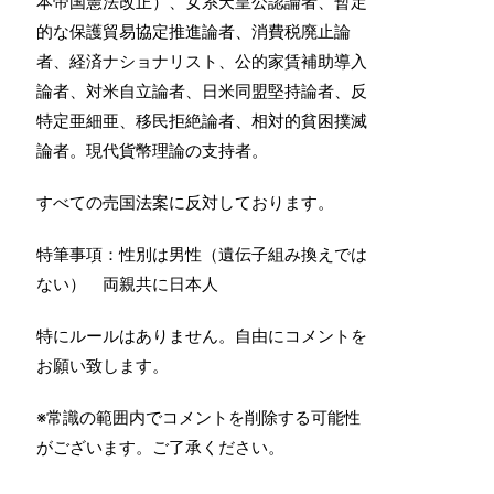
本帝国憲法改正）、女系天皇公認論者、暫定
的な保護貿易協定推進論者、消費税廃止論
者、経済ナショナリスト、公的家賃補助導入
論者、対米自立論者、日米同盟堅持論者、反
特定亜細亜、移民拒絶論者、相対的貧困撲滅
論者。現代貨幣理論の支持者。
すべての売国法案に反対しております。
特筆事項：性別は男性（遺伝子組み換えでは
ない） 両親共に日本人
特にルールはありません。自由にコメントを
お願い致します。
※常識の範囲内でコメントを削除する可能性
がございます。ご了承ください。