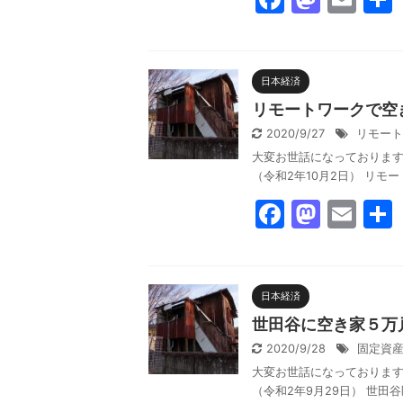
a
a
m
c
st
ai
e
o
l
日本経済
b
d
リモートワークで空
o
o
2020/9/27
リモート
大変お世話になっております。反
o
n
（令和2年10月2日） リモ
k
F
M
E
a
a
m
c
st
ai
e
o
l
日本経済
b
d
世田谷に空き家５万
o
o
2020/9/28
固定資
大変お世話になっております。反
o
n
（令和2年9月29日） 世田