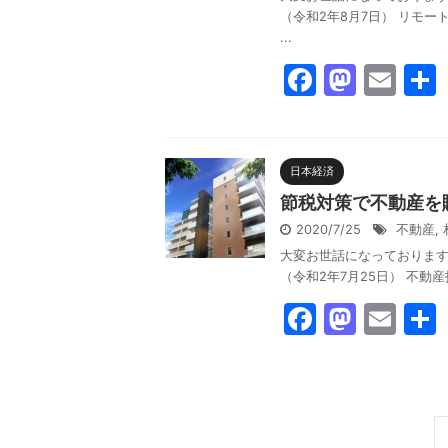
o
n
（令和2年8月7日） リモ
k
...
F
M
E
a
a
m
c
st
ai
e
o
l
日本経済
b
d
節税対策で不動産を
o
o
2020/7/25
不動産
,
大変お世話になっております。反
o
n
（令和2年7月25日） 不動
k
F
M
E
a
a
m
c
st
ai
e
o
l
b
d