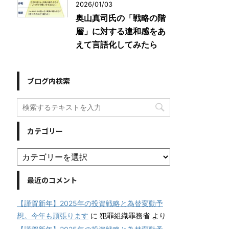
2026/01/03
奥山真司氏の「戦略の階
層」に対する違和感をあ
えて言語化してみたら
ブログ内検索
カテゴリー
最近のコメント
【謹賀新年】2025年の投資戦略と為替変動予
想。今年も頑張ります
に
犯罪組織罪務省
より