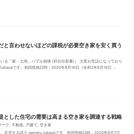
共
有
だと言わせないほどの課税が必要空き家を安く買う
いる「家・土地」バブル崩壊 (祥伝社新書)』 大変お世話になっており
tubasaです。初回投稿日時：2020年8月16日（令和2年8月16日 ...
共
有
提とした住宅の需要は高まる空き家を調達する戦略
ワーク
,
不動産
,
戸建て
,
空き家
逆する武士 uematu tubasaです。初回投稿日時：2020年8月7日