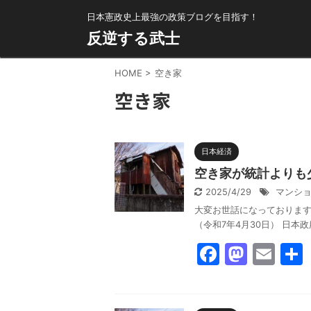
日本憲政史上最強の政策ブログを目指す！
反逆する武士
HOME
>
空き家
空き家
日本経済
空き家が統計よりも
2025/4/29
マンシ
大変お世話になっております。反
（令和7年4月30日） 日本
F
M
E
a
a
m
c
st
ai