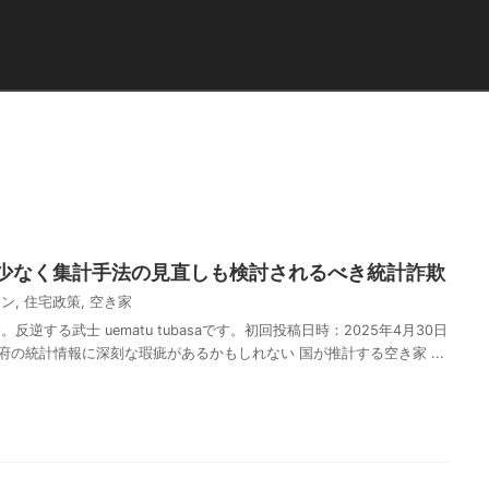
少なく集計手法の見直しも検討されるべき統計詐欺
ョン
,
住宅政策
,
空き家
逆する武士 uematu tubasaです。初回投稿日時：2025年4月30日
政府の統計情報に深刻な瑕疵があるかもしれない 国が推計する空き家 ...
共
有