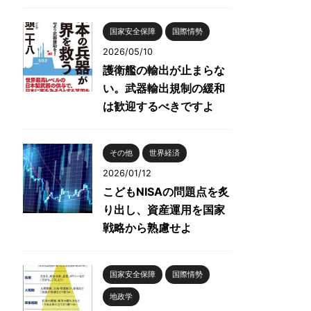
国家安全保障
国際情勢
2026/05/10
護衛艦の輸出が止まらな
い。武器輸出規制の緩和
は歓迎するべきですよ
その他
世界経済
2026/01/12
こどもNISAの問題点を炙
り出し、資産運用を国家
戦略から熟慮せよ
国家安全保障
国際情勢
地政学