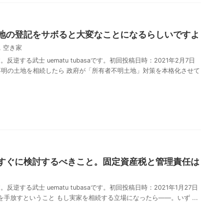
地の登記をサボると大変なことになるらしいですよ
,
空き家
逆する武士 uematu tubasaです。初回投稿日時：2021年2月7日
者不明の土地を相続したら 政府が「所有者不明土地」対策を本格化させて
共
有
すぐに検討するべきこと。固定資産税と管理責任は
逆する武士 uematu tubasaです。初回投稿日時：2021年1月27日
家を手放すということ もし実家を相続する立場になったら――。いず ...
共