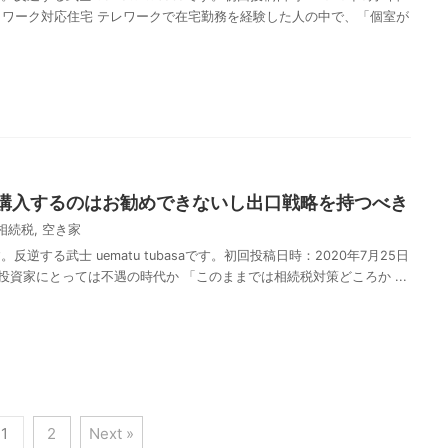
ートワーク対応住宅 テレワークで在宅勤務を経験した人の中で、「個室が
共
有
購入するのはお勧めできないし出口戦略を持つべき
相続税
,
空き家
逆する武士 uematu tubasaです。初回投稿日時：2020年7月25日
産投資家にとっては不遇の時代か 「このままでは相続税対策どころか ...
共
有
1
2
Next »