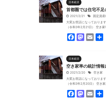
e
o
l
日本経済
b
d
首都圏では住宅不足
o
o
2021/2/21
固定資産
大変お世話になっております。反
o
n
（令和3年2月21日） 空き
k
F
M
E
a
a
m
c
st
ai
e
o
l
日本経済
b
d
空き家率の統計情報
o
o
2021/2/20
空き家
大変お世話になっております。反
o
n
（令和3年2月20日） 空き
k
F
M
E
a
a
m