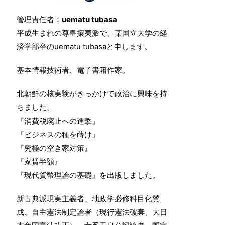
管理責任者：
uematu tubasa
平成生まれの尊皇攘夷派で、某国立大学の経
済学部卒のuematu tubasaと申します。
基本情報技術者、電子書籍作家。
北朝鮮の核実験がきっかけで政治に興味を持
ちました。
『消費税廃止への進撃』
『ビジネスの種を蒔け』
『究極の空き家対策』
『家賃半額』
『現代貨幣理論の基礎』を出版しました。
新古典派現実主義者、地政学必修科目化賛
成、自主憲法制定論者（現行憲法破棄、大日