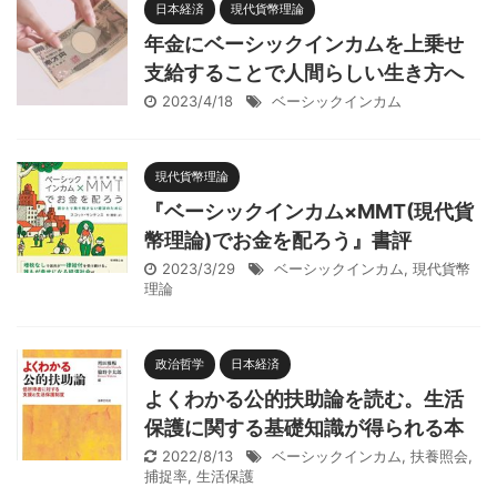
日本経済
現代貨幣理論
年金にベーシックインカムを上乗せ
支給することで人間らしい生き方へ
2023/4/18
ベーシックインカム
現代貨幣理論
『ベーシックインカム×MMT(現代貨
幣理論)でお金を配ろう』書評
2023/3/29
ベーシックインカム
,
現代貨幣
理論
政治哲学
日本経済
よくわかる公的扶助論を読む。生活
保護に関する基礎知識が得られる本
2022/8/13
ベーシックインカム
,
扶養照会
,
捕捉率
,
生活保護