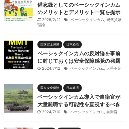
備忘録としてのベーシックインカム
のメリットとデメリット一覧を提示
2025/2/21
ベーシックインカム
,
現代貨幣
理論
国家安全保障
日本経済
ベーシックインカムの反対論を事前
に封じておくは安全保障感覚の発露
2024/7/12
ベーシックインカム
,
人手不足
国家安全保障
日本経済
ベーシックインカム導入で自衛官が
大量離職する可能性を直視するべき
2024/7/10
ベーシックインカム
,
自衛官