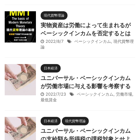
現代貨幣理論
実物資産は労働によって生まれるが
ベーシックインカムを否定するとは
2022/8/7
ベーシックインカム
,
現代貨幣理
論
日本経済
ユニバーサル・ベーシックインカム
が労働市場に与える影響を考察する
2022/7/23
ベーシックインカム
,
労働市場
,
最低賃金
日本経済
現代貨幣理論
ユニバーサル・ベーシックインカム
の支給額を所得税の課税対象とせよ