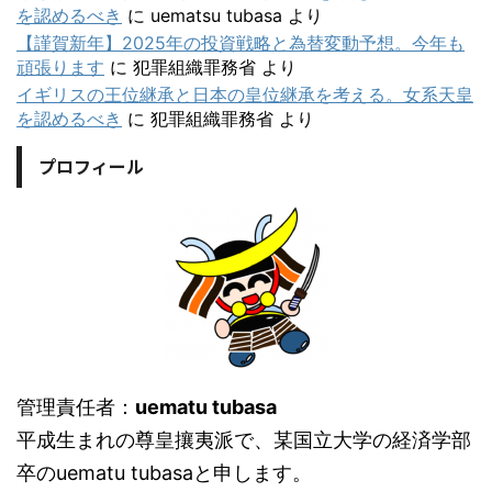
を認めるべき
に
uematsu tubasa
より
【謹賀新年】2025年の投資戦略と為替変動予想。今年も
頑張ります
に
犯罪組織罪務省
より
イギリスの王位継承と日本の皇位継承を考える。女系天皇
を認めるべき
に
犯罪組織罪務省
より
プロフィール
管理責任者：
uematu tubasa
平成生まれの尊皇攘夷派で、某国立大学の経済学部
卒のuematu tubasaと申します。