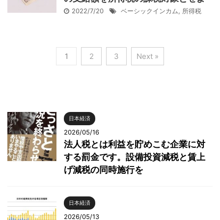
2022/7/20
ベーシックインカム
,
所得税
1
2
3
Next »
日本経済
2026/05/16
法人税とは利益を貯めこむ企業に対
する罰金です。設備投資減税と賃上
げ減税の同時施行を
日本経済
2026/05/13