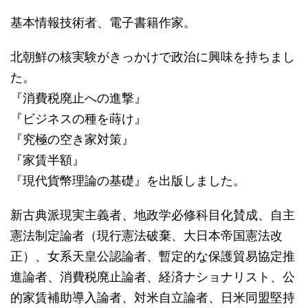
基本情報技術者、電子書籍作家。
北朝鮮の核実験がきっかけで政治に興味を持ちまし
た。
『消費税廃止への進撃』
『ビジネスの種を蒔け』
『究極の空き家対策』
『家賃半額』
『現代貨幣理論の基礎』を出版しました。
新古典派現実主義者、地政学必修科目化賛成、自主
憲法制定論者（現行憲法破棄、大日本帝国憲法改
正）、女系天皇公認論者、暫定的な保護貿易協定推
進論者、消費税廃止論者、経済ナショナリスト、公
的家賃補助導入論者、対米自立論者、日米同盟堅持