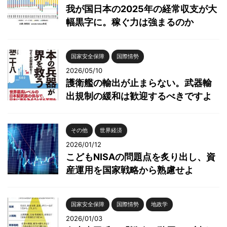
我が国日本の2025年の経常収支が大
幅黒字に。稼ぐ力は強まるのか
国家安全保障
国際情勢
2026/05/10
護衛艦の輸出が止まらない。武器輸
出規制の緩和は歓迎するべきですよ
その他
世界経済
2026/01/12
こどもNISAの問題点を炙り出し、資
産運用を国家戦略から熟慮せよ
国家安全保障
国際情勢
地政学
2026/01/03