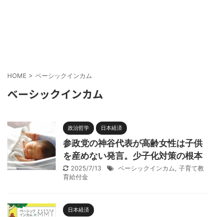
HOME
>
ベーシックインカム
ベーシックインカム
政治哲学
日本経済
参政党の神谷代表が高齢女性は子供
を産めない発言。少子化対策の根本
2025/7/13
ベーシックインカム
,
子育て教
育給付金
日本経済