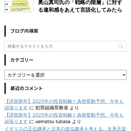
奥山真司氏の「戦略の階層」に対す
る違和感をあえて言語化してみたら
ブログ内検索
カテゴリー
最近のコメント
【謹賀新年】2025年の投資戦略と為替変動予想。今年も
頑張ります
に
犯罪組織罪務省
より
【謹賀新年】2025年の投資戦略と為替変動予想。今年も
頑張ります
に
uematsu tubasa
より
イギリスの王位継承と日本の皇位継承を考える。女系天皇