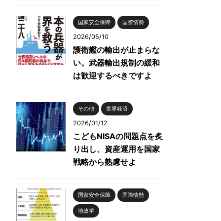
国家安全保障
国際情勢
2026/05/10
護衛艦の輸出が止まらな
い。武器輸出規制の緩和
は歓迎するべきですよ
その他
世界経済
2026/01/12
こどもNISAの問題点を炙
り出し、資産運用を国家
戦略から熟慮せよ
国家安全保障
国際情勢
地政学