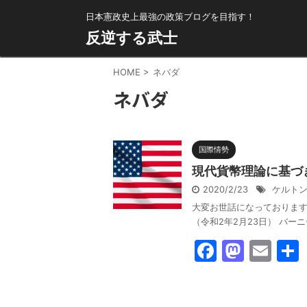
日本憲政史上最強の政策ブログを目指す！
反逆する武士
HOME
>
ネバダ
ネバダ
国際情勢
現代貨幣理論に基づ
2020/2/23
ケルト
大変お世話になっております。反
（令和2年2月23日） バー
F
M
E
a
a
m
c
st
ai