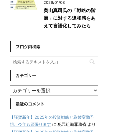
2026/01/03
奥山真司氏の「戦略の階
層」に対する違和感をあ
えて言語化してみたら
ブログ内検索
カテゴリー
最近のコメント
【謹賀新年】2025年の投資戦略と為替変動予
想。今年も頑張ります
に
犯罪組織罪務省
より