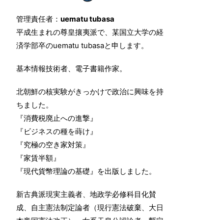
管理責任者：
uematu tubasa
平成生まれの尊皇攘夷派で、某国立大学の経
済学部卒のuematu tubasaと申します。
基本情報技術者、電子書籍作家。
北朝鮮の核実験がきっかけで政治に興味を持
ちました。
『消費税廃止への進撃』
『ビジネスの種を蒔け』
『究極の空き家対策』
『家賃半額』
『現代貨幣理論の基礎』を出版しました。
新古典派現実主義者、地政学必修科目化賛
成、自主憲法制定論者（現行憲法破棄、大日