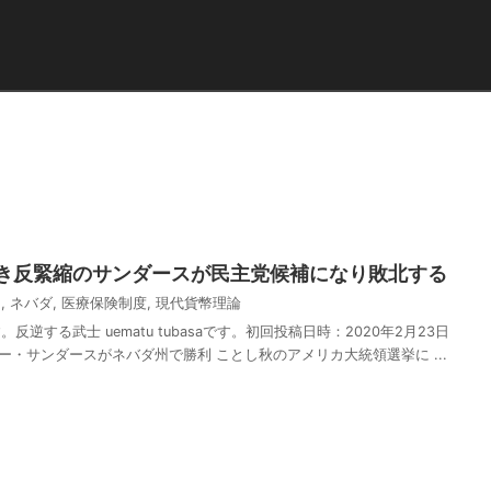
き反緊縮のサンダースが民主党候補になり敗北する
ン
,
ネバダ
,
医療保険制度
,
現代貨幣理論
逆する武士 uematu tubasaです。初回投稿日時：2020年2月23日
ニー・サンダースがネバダ州で勝利 ことし秋のアメリカ大統領選挙に ...
共
有