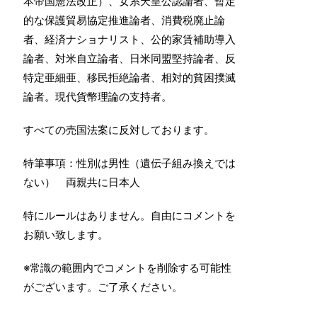
本帝国憲法改正）、女系天皇公認論者、暫定
的な保護貿易協定推進論者、消費税廃止論
者、経済ナショナリスト、公的家賃補助導入
論者、対米自立論者、日米同盟堅持論者、反
特定亜細亜、移民拒絶論者、相対的貧困撲滅
論者。現代貨幣理論の支持者。
すべての売国法案に反対しております。
特筆事項：性別は男性（遺伝子組み換えでは
ない） 両親共に日本人
特にルールはありません。自由にコメントを
お願い致します。
※常識の範囲内でコメントを削除する可能性
がございます。ご了承ください。