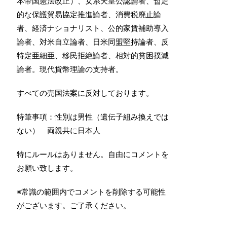
本帝国憲法改正）、女系天皇公認論者、暫定
的な保護貿易協定推進論者、消費税廃止論
者、経済ナショナリスト、公的家賃補助導入
論者、対米自立論者、日米同盟堅持論者、反
特定亜細亜、移民拒絶論者、相対的貧困撲滅
論者。現代貨幣理論の支持者。
すべての売国法案に反対しております。
特筆事項：性別は男性（遺伝子組み換えでは
ない） 両親共に日本人
特にルールはありません。自由にコメントを
お願い致します。
※常識の範囲内でコメントを削除する可能性
がございます。ご了承ください。