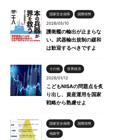
国家安全保障
国際情勢
2026/05/10
護衛艦の輸出が止まらな
い。武器輸出規制の緩和
は歓迎するべきですよ
その他
世界経済
2026/01/12
こどもNISAの問題点を炙
り出し、資産運用を国家
戦略から熟慮せよ
国家安全保障
国際情勢
地政学