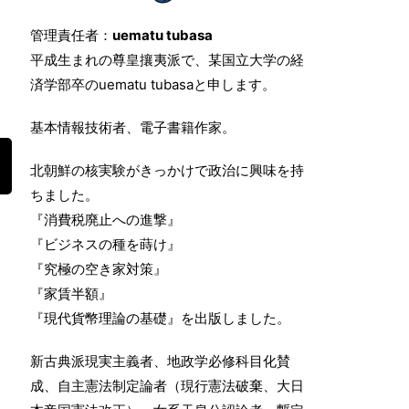
管理責任者：
uematu tubasa
平成生まれの尊皇攘夷派で、某国立大学の経
済学部卒のuematu tubasaと申します。
基本情報技術者、電子書籍作家。
北朝鮮の核実験がきっかけで政治に興味を持
ちました。
『消費税廃止への進撃』
『ビジネスの種を蒔け』
『究極の空き家対策』
『家賃半額』
『現代貨幣理論の基礎』を出版しました。
新古典派現実主義者、地政学必修科目化賛
成、自主憲法制定論者（現行憲法破棄、大日