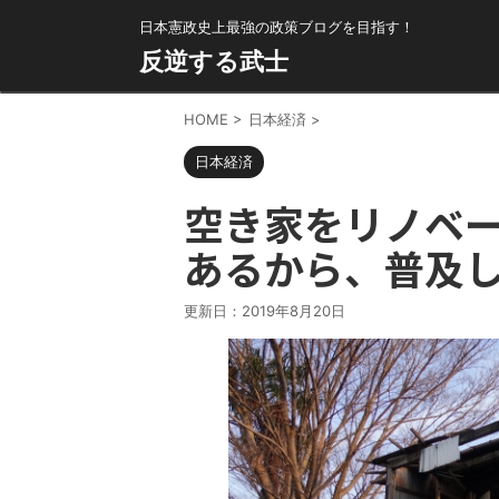
日本憲政史上最強の政策ブログを目指す！
反逆する武士
HOME
>
日本経済
>
日本経済
空き家をリノベ
あるから、普及
更新日：
2019年8月20日