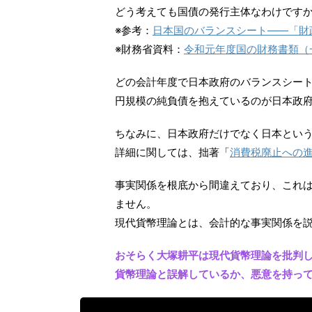
どう考えても国債の発行主体なわけです
※参考：
日本国のバランスシート――「財
※財務省資料：
令和元年度国の財務書類（
どの会計年度で日本政府のバランスシートを
円規模の純負債を抱えているのが日本政
ちなみに、日本政府だけでなく日本とい
詳細に関しては、拙著「
消費税廃止への
事実関係を根底から間違えており、これは
ません。
現代貨幣理論とは、会計的な事実関係を
おそらく大塚耕平は現代貨幣理論を批判
貨幣理論と誤解しているか、悪意を持っ