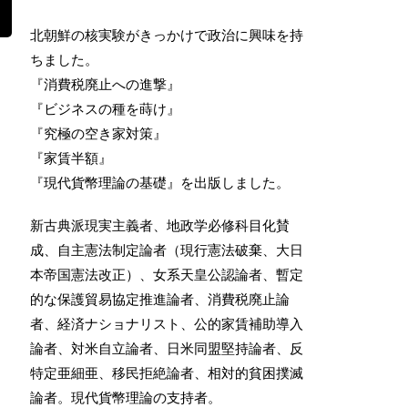
北朝鮮の核実験がきっかけで政治に興味を持
ちました。
『消費税廃止への進撃』
『ビジネスの種を蒔け』
『究極の空き家対策』
『家賃半額』
『現代貨幣理論の基礎』を出版しました。
新古典派現実主義者、地政学必修科目化賛
成、自主憲法制定論者（現行憲法破棄、大日
本帝国憲法改正）、女系天皇公認論者、暫定
的な保護貿易協定推進論者、消費税廃止論
者、経済ナショナリスト、公的家賃補助導入
論者、対米自立論者、日米同盟堅持論者、反
特定亜細亜、移民拒絶論者、相対的貧困撲滅
論者。現代貨幣理論の支持者。