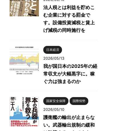
法人税とは利益を貯めこ
む企業に対する罰金で
す。設備投資減税と賃上
げ減税の同時施行を
日本経済
2026/05/13
我が国日本の2025年の経
常収支が大幅黒字に。稼
ぐ力は強まるのか
国家安全保障
国際情勢
2026/05/10
護衛艦の輸出が止まらな
い。武器輸出規制の緩和