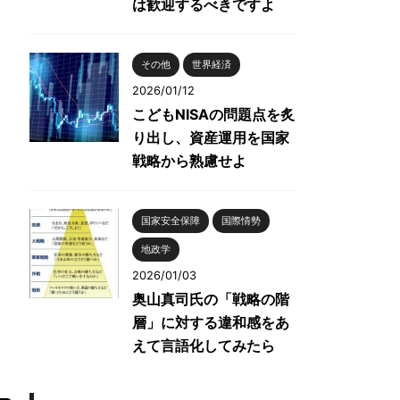
は歓迎するべきですよ
その他
世界経済
2026/01/12
こどもNISAの問題点を炙
り出し、資産運用を国家
戦略から熟慮せよ
国家安全保障
国際情勢
地政学
2026/01/03
奥山真司氏の「戦略の階
層」に対する違和感をあ
えて言語化してみたら