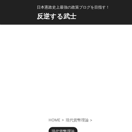
日本憲政史上最強の政策ブログを目指す！
反逆する武士
HOME
>
現代貨幣理論
>
現代貨幣理論