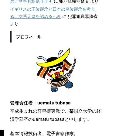
想。今年も頑張ります
に
犯罪組織罪務省
より
イギリスの王位継承と日本の皇位継承を考え
る。女系天皇を認めるべき
に
犯罪組織罪務省
より
プロフィール
管理責任者：
uematu tubasa
平成生まれの尊皇攘夷派で、某国立大学の経
済学部卒のuematu tubasaと申します。
基本情報技術者、電子書籍作家。