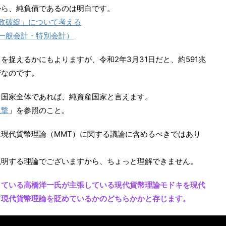
から、純負債であるのは明白です。
政破綻」について考える
一般会計・特別会計）
捉えるかにもよりますが、令和2年3月31日だと、約591兆
府なのです。
う国家全体であれば、純資産国家と言えます。
進撃
」を参照のこと。
現代貨幣理論（MMT）に関する議論に含めるべきではあり
説明する理論でございますから、ちょっと理解できません。
している高橋洋一氏が主張している現代貨幣理論モドキを現代
て現代貨幣理論を貶めているかのどちらかかと存じます。