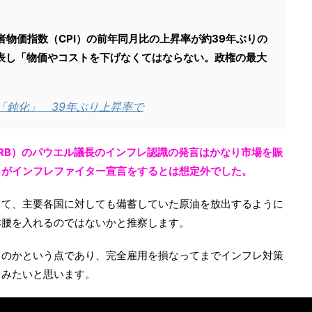
者物価指数（CPI）の前年同月比の上昇率が約39年ぶりの
表し「物価やコストを下げなくてはならない。政権の最大
「鈍化」 39年ぶり上昇率で
RB）のパウエル議長のインフレ認識の発言はかなり市場を賑
もがインフレファイター宣言をするとは想定外でした。
して、主要各国に対しても備蓄していた原油を放出するように
本腰を入れるのではないかと推察します。
るのかという点であり、完全雇用を損なってまでインフレ対策
てみたいと思います。