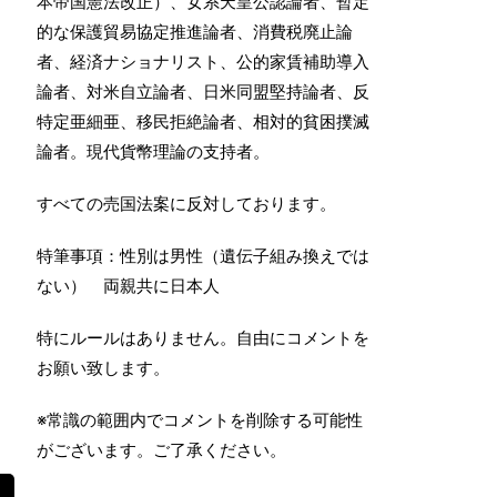
本帝国憲法改正）、女系天皇公認論者、暫定
的な保護貿易協定推進論者、消費税廃止論
者、経済ナショナリスト、公的家賃補助導入
論者、対米自立論者、日米同盟堅持論者、反
特定亜細亜、移民拒絶論者、相対的貧困撲滅
論者。現代貨幣理論の支持者。
すべての売国法案に反対しております。
特筆事項：性別は男性（遺伝子組み換えでは
ない） 両親共に日本人
特にルールはありません。自由にコメントを
お願い致します。
※常識の範囲内でコメントを削除する可能性
がございます。ご了承ください。