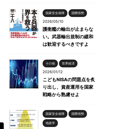
国家安全保障
国際情勢
2026/05/10
護衛艦の輸出が止まらな
い。武器輸出規制の緩和
は歓迎するべきですよ
その他
世界経済
2026/01/12
こどもNISAの問題点を炙
り出し、資産運用を国家
戦略から熟慮せよ
国家安全保障
国際情勢
地政学