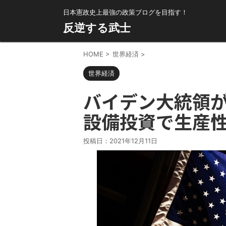
日本憲政史上最強の政策ブログを目指す！
反逆する武士
HOME
>
世界経済
>
世界経済
バイデン大統領
設備投資で生産
投稿日：
2021年12月11日