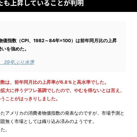
たも上昇していることが判明
価指数（CPI、1982～84年=100）は前年同月比の上昇
勢いを強めた。
昇 39年ぶり水準
数は、前年同月比の上昇率が6.8％と高水準でした。
染拡大に伴うデフレ基調でしたので、やむを得ないとは言え、
いうことがはっきりしました。
いたアメリカの消費者物価指数の発表なのですが、市場予測と
問題無く市場としては織り込み済みのようです。
した。