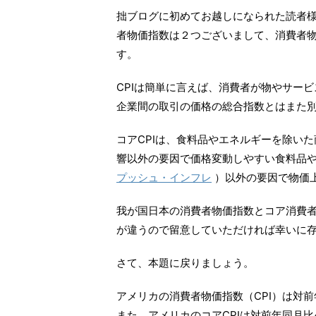
拙ブログに初めてお越しになられた読者
者物価指数は２つございまして、消費者物価
す。
CPIは簡単に言えば、消費者が物やサー
企業間の取引の価格の総合指数とはまた
コアCPIは、食料品やエネルギーを除い
響以外の要因で価格変動しやすい食料品
プッシュ・インフレ
）以外の要因で物価
我が国日本の消費者物価指数とコア消費
が違うので留意していただければ幸いに
さて、本題に戻りましょう。
アメリカの消費者物価指数（CPI）は対前
また、アメリカのコアCPIは対前年同月比4