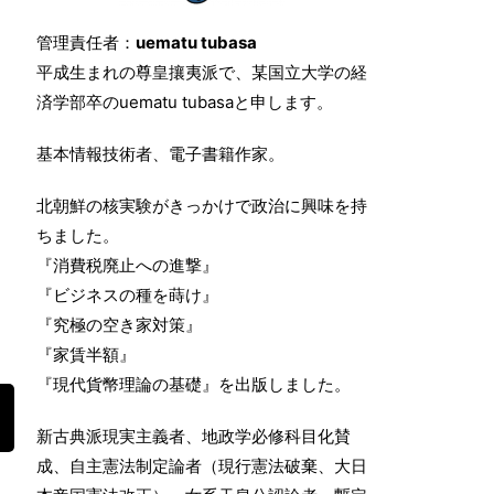
管理責任者：
uematu tubasa
平成生まれの尊皇攘夷派で、某国立大学の経
済学部卒のuematu tubasaと申します。
基本情報技術者、電子書籍作家。
北朝鮮の核実験がきっかけで政治に興味を持
ちました。
『消費税廃止への進撃』
『ビジネスの種を蒔け』
『究極の空き家対策』
『家賃半額』
『現代貨幣理論の基礎』を出版しました。
新古典派現実主義者、地政学必修科目化賛
成、自主憲法制定論者（現行憲法破棄、大日