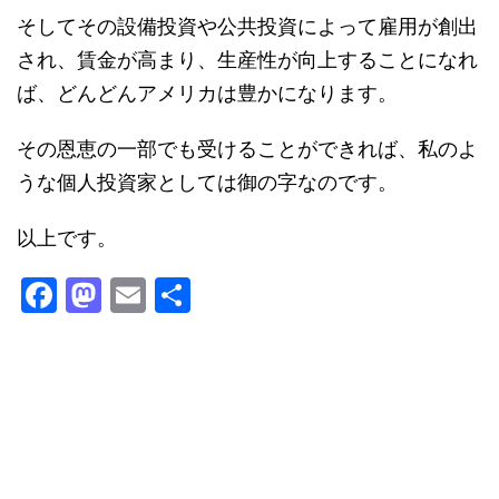
そしてその設備投資や公共投資によって雇用が創出
され、賃金が高まり、生産性が向上することになれ
ば、どんどんアメリカは豊かになります。
その恩恵の一部でも受けることができれば、私のよ
うな個人投資家としては御の字なのです。
以上です。
F
M
E
共
a
a
m
有
c
st
ai
e
o
l
b
d
o
o