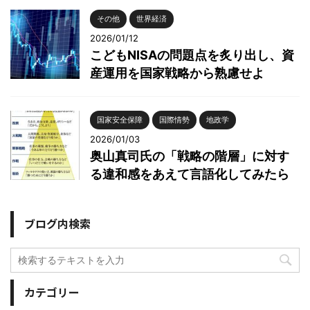
その他
世界経済
2026/01/12
こどもNISAの問題点を炙り出し、資
産運用を国家戦略から熟慮せよ
国家安全保障
国際情勢
地政学
2026/01/03
奥山真司氏の「戦略の階層」に対す
る違和感をあえて言語化してみたら
ブログ内検索
カテゴリー