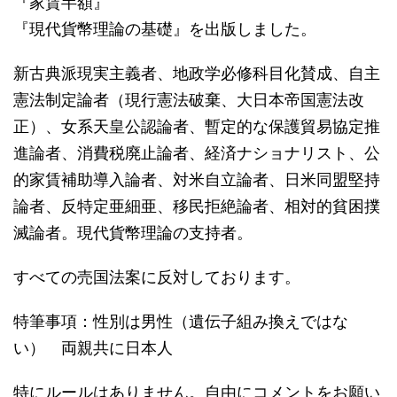
『家賃半額』
『現代貨幣理論の基礎』を出版しました。
新古典派現実主義者、地政学必修科目化賛成、自主
憲法制定論者（現行憲法破棄、大日本帝国憲法改
正）、女系天皇公認論者、暫定的な保護貿易協定推
進論者、消費税廃止論者、経済ナショナリスト、公
的家賃補助導入論者、対米自立論者、日米同盟堅持
論者、反特定亜細亜、移民拒絶論者、相対的貧困撲
滅論者。現代貨幣理論の支持者。
すべての売国法案に反対しております。
特筆事項：性別は男性（遺伝子組み換えではな
い） 両親共に日本人
特にルールはありません。自由にコメントをお願い