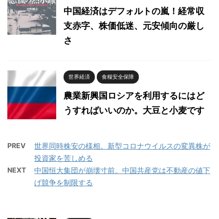
中国経済はデフォルトの嵐！経常収
支赤字、株価低迷、元安傾向の厳し
さ
世界経済
食糧安全保障
農業新興国ロシアを利用するにはど
うすればいいのか。大豆と小麦です
PREV
世界同時株安の様相。新型コロナウイルスの変異株が
投資家を苦しめる
NEXT
中国恒大集団が崩壊寸前。中国共産党は不動産の値下
げ競争を制限する