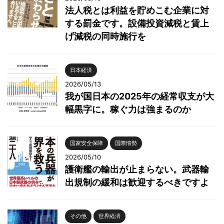
法人税とは利益を貯めこむ企業に対
する罰金です。設備投資減税と賃上
げ減税の同時施行を
日本経済
2026/05/13
我が国日本の2025年の経常収支が大
幅黒字に。稼ぐ力は強まるのか
国家安全保障
国際情勢
2026/05/10
護衛艦の輸出が止まらない。武器輸
出規制の緩和は歓迎するべきですよ
その他
世界経済