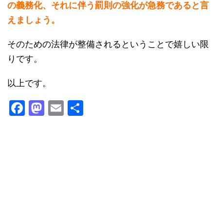
の義務化、それに伴う罰則の強化が急務であると言
えましょう。
そのための法律が整備されるということで嬉しい限
りです。
以上です。
F
M
E
共
a
a
m
有
c
st
ai
e
o
l
b
d
o
o
o
n
k