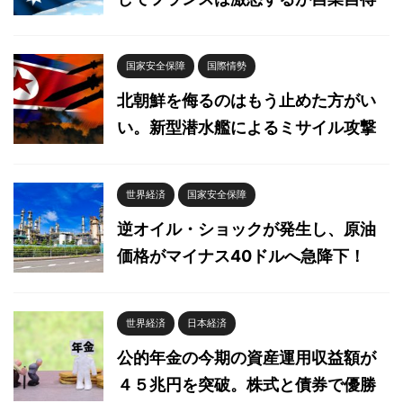
国家安全保障
国際情勢
北朝鮮を侮るのはもう止めた方がい
い。新型潜水艦によるミサイル攻撃
世界経済
国家安全保障
逆オイル・ショックが発生し、原油
価格がマイナス40ドルへ急降下！
世界経済
日本経済
公的年金の今期の資産運用収益額が
４５兆円を突破。株式と債券で優勝