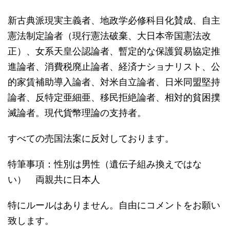
新古典派現実主義者、地政学必修科目化賛成、自主
憲法制定論者（現行憲法破棄、大日本帝国憲法改
正）、女系天皇公認論者、暫定的な保護貿易協定推
進論者、消費税廃止論者、経済ナショナリスト、公
的家賃補助導入論者、対米自立論者、日米同盟堅持
論者、反特定亜細亜、移民拒絶論者、相対的貧困撲
滅論者。現代貨幣理論の支持者。
すべての売国法案に反対しております。
特筆事項：性別は男性（遺伝子組み換えではな
い） 両親共に日本人
特にルールはありません。自由にコメントをお願い
致します。