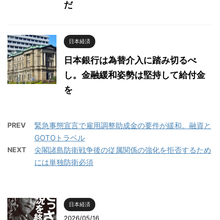
だ
日本経済
日本銀行は為替介入に踏み切るべ
し。金融緩和姿勢は堅持して給付金
を
PREV
緊急事態宣言で雇用調整助成金の要件が緩和。融資と
GOTOトラベル
NEXT
尖閣諸島防衛戦争後の従属関係の強化を拒否するため
には単独防衛必須
日本経済
2026/05/16