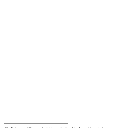
――――――――――――――――――――――――――
――――――――――――――