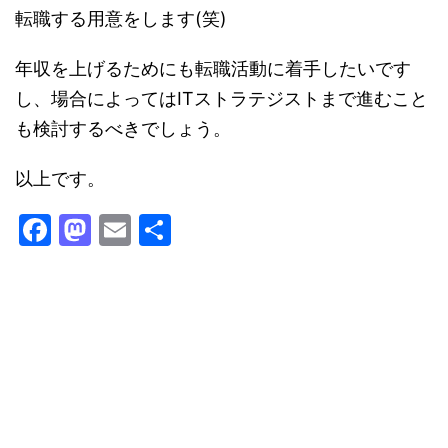
転職する用意をします(笑)
年収を上げるためにも転職活動に着手したいです
し、場合によってはITストラテジストまで進むこと
も検討するべきでしょう。
以上です。
F
M
E
共
a
a
m
有
c
st
ai
e
o
l
b
d
o
o
o
n