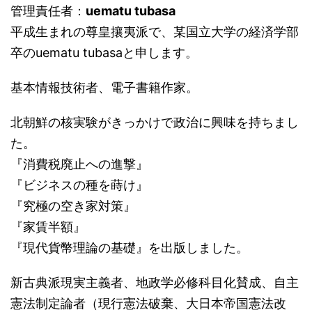
管理責任者：
uematu tubasa
平成生まれの尊皇攘夷派で、某国立大学の経済学部
卒のuematu tubasaと申します。
基本情報技術者、電子書籍作家。
北朝鮮の核実験がきっかけで政治に興味を持ちまし
た。
『消費税廃止への進撃』
『ビジネスの種を蒔け』
『究極の空き家対策』
『家賃半額』
『現代貨幣理論の基礎』を出版しました。
新古典派現実主義者、地政学必修科目化賛成、自主
憲法制定論者（現行憲法破棄、大日本帝国憲法改