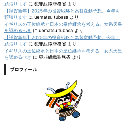
頑張ります
に
犯罪組織罪務省
より
【謹賀新年】2025年の投資戦略と為替変動予想。今年も
頑張ります
に
uematsu tubasa
より
イギリスの王位継承と日本の皇位継承を考える。女系天皇
を認めるべき
に
uematsu tubasa
より
【謹賀新年】2025年の投資戦略と為替変動予想。今年も
頑張ります
に
犯罪組織罪務省
より
イギリスの王位継承と日本の皇位継承を考える。女系天皇
を認めるべき
に
犯罪組織罪務省
より
プロフィール