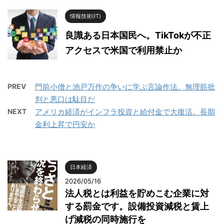
情報技術(IT)
良識ある日本国民へ。TikTokが不正
アクセスで米国で利用禁止か
PREV
門前小僧と池戸万作の争いに学ぶ言論作法。無理筋批
判と悪口は駄目だ
NEXT
アメリカ経済がインフラ投資と給付金で大復活。長期
金利上昇で円安か
日本経済
2026/05/16
法人税とは利益を貯めこむ企業に対
する罰金です。設備投資減税と賃上
げ減税の同時施行を